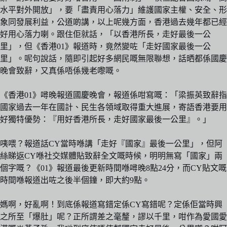
水平對外開放」，要「盡責用心落力」維護國家主權、安全、形
象同發展利益，公道啲講，以上呢幾方面，香港過去幾年都已經
好用心落力喇。跟住佢就話，「以香港所長，走好最後一公
里」，但《香港01》報道時，竟然變咗「走好國家最後一公
里」。呢句說話，隨即引起好多網民嘅無限聯想，話晒都係國慶
晚會致辭，又真係唔係幾老嚟嘅。
《香港01》噚晚報道國慶晚會，報道係咁寫嘅：「梁振英致辭指
國家過去一年在國計、民生各領域取得重大進展，寄語香港要用
好獨特優勢：『用好香港所長，走好國家最後一公里』。」
咦喂？報道話CY當時喺講「走好『國家』最後一公里」，但阿
絲睇返CY喺社交媒體貼致辭全文嘅時候，明明無寫「國家」兩
個字嘅？《01》報道最後更新時間喺噚晚8點24分，而CY貼文嘅
時間喺報道出咗之後半個鐘，即大約9點。
媽啊，好亂啊！到底係報道寫錯定係CY寫錯呢？定係佢當時興
之所至「爆肚」呢？正所謂差之毫釐，謬以千里，咁作為愛國愛