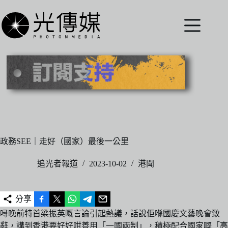
跳
至
主
要
內
容
政務SEE｜走好（國家）最後一公里
追光者報道
2023-10-02
港聞
分享
噚晚前特首梁振英嘅言論引起熱議，話說佢喺國慶文藝晚會致
辭，講到香港要好好咁善用「一國兩制」，積極配合國家嘅「高