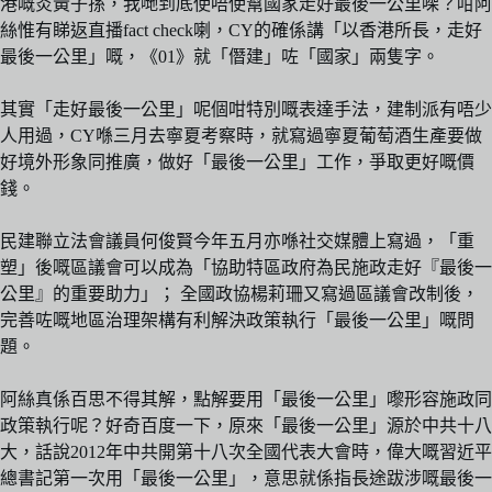
港嘅炎黃子孫，我哋到底使唔使幫國家走好最後一公里㗎？咁阿
絲惟有睇返直播fact check喇，CY的確係講「以香港所長，走好
最後一公里」嘅，《01》就「僭建」咗「國家」兩隻字。
其實「走好最後一公里」呢個咁特別嘅表達手法，建制派有唔少
人用過，CY喺三月去寧夏考察時，就寫過寧夏葡萄酒生產要做
好境外形象同推廣，做好「最後一公里」工作，爭取更好嘅價
錢。
民建聯立法會議員何俊賢今年五月亦喺社交媒體上寫過，「重
塑」後嘅區議會可以成為「協助特區政府為民施政走好『最後一
公里』的重要助力」； 全國政協楊莉珊又寫過區議會改制後，
完善咗嘅地區治理架構有利解決政策執行「最後一公里」嘅問
題。
阿絲真係百思不得其解，點解要用「最後一公里」嚟形容施政同
政策執行呢？好奇百度一下，原來「最後一公里」源於中共十八
大，話說2012年中共開第十八次全國代表大會時，偉大嘅習近平
總書記第一次用「最後一公里」，意思就係指長途跋涉嘅最後一