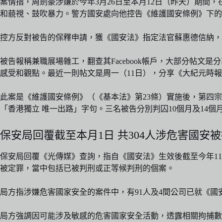
案情指，周劍豪涉嫌於今年3月26日至本月12日（昨天）期間，在社交
和藐視、鼓吹暴力。警方國安處向他控告《維護國安條例》下的
控方反對被告的保釋申請，獲《國安法》指定法官蘇惠德信納，
被告報稱兼職展場雜工，翻查其Facebook帳戶，大部分帖文是分
感受和觀點。最近一則帖文是周一（11日），分享《大紀元時
此案是《維護國安條例》（《基本法》第23條）實施後，第四宗
「香港獨立 唯一出路」字句。三名被告分別判囚10個月及14個
保安局回覆截至本月1日 共304人涉危害國安被捕
保安局回覆《光傳媒》查詢，指自《國安法》生效後截至今年11月
被定罪，當中包括已被判刑或正等候判刑的個案。
局方指涉嫌危害國家安全的案件中，有91人及4間公司已就《國
局方強調因可能涉及敏感的危害國家安全活動，透露相關拘捕數