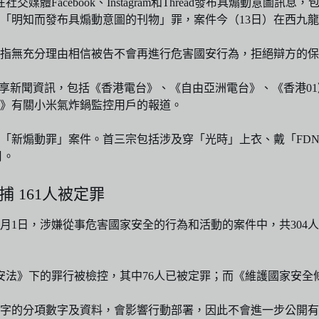
媒體Facebook、Instagram和Thread發布具煽動意
「明知而發布具煽動意圖的刊物」罪，案件今（13日）在西九
指無充分理由相信被告不會再進行危害國安行為，拒絕辯方的保
享新聞資訊，包括《香港電台》、《自由亞洲電台》、《香港01》、《
報》有關小米氣炸鍋監控用戶的報道。
「新煽動罪」案件。首三宗包括涉及穿「光時」上衣、戴「FDN
月。
 161人被定罪
1日，涉嫌從事危害國家安全的行為和活動的案件中，共304人被
安法》下的罪行被檢控，其中76人已被定罪；而《維護國家安全
字的分項數字及資料，會影響行動部署，因此不會進一步公開有