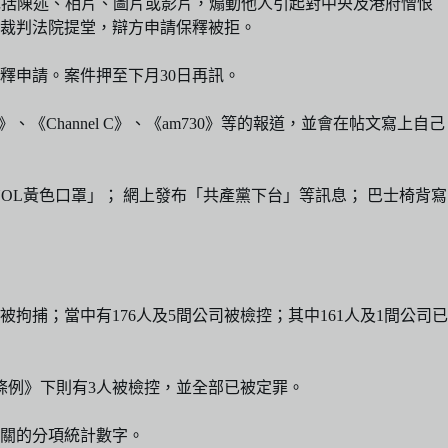
圖訊息，包括陳述、相片、圖片或影片，煽動他人引起對中央及港府憎恨
龍裁判法院提堂，辯方申請保釋被拒。
釋申請。案件押至下月30日再訊。
Channel C》、《am730》等的報道，並會在帖文寫上自己
OL黃色口罩」； 網上發布「共產黨下台」等訊息； 巴士椅背寫
拘捕；當中有176人及5間公司被檢控；其中161人及1間公司已
條例》下則有3人被檢控，並全部已被定罪。
關的分項統計數字。