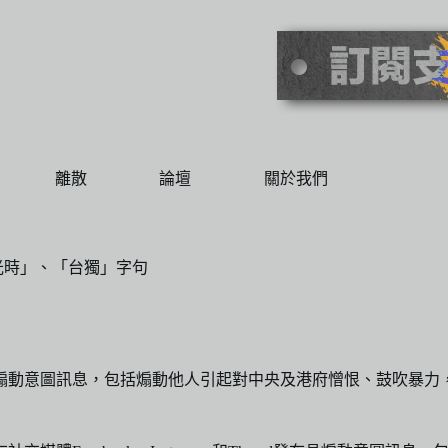
離散
論壇
關於我們
光時」、「台獨」字句
布具煽動意圖訊息，包括煽動他人引起對中央及港府憎恨、鼓吹暴