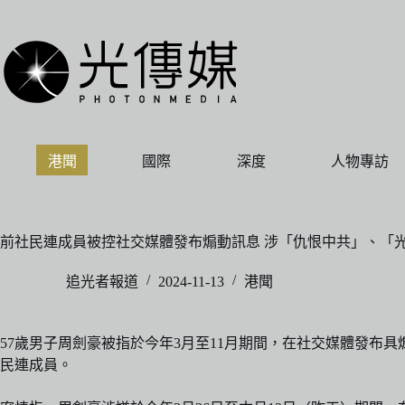
跳
至
主
要
內
容
港聞
國際
深度
人物專訪
前社民連成員被控社交媒體發布煽動訊息 涉「仇恨中共」、「
追光者報道
2024-11-13
港聞
57歲男子周劍豪被指於今年3月至11月期間，在社交媒體發
民連成員。