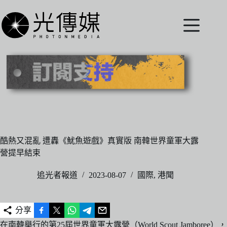
跳
至
主
要
內
容
酷熱又混亂 遭轟《魷魚遊戲》真實版 南韓世界童軍大露
營提早結束
追光者報道
2023-08-07
國際
,
港聞
分享
在南韓舉行的第25屆世界童軍大露營（World Scout Jamboree），