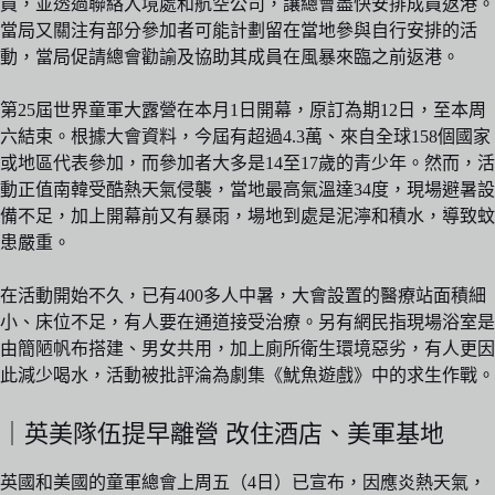
員，並透過聯絡入境處和航空公司，讓總會盡快安排成員返港。
當局又關注有部分參加者可能計劃留在當地參與自行安排的活
動，當局促請總會勸諭及協助其成員在風暴來臨之前返港。
第25屆世界童軍大露營在本月1日開幕，原訂為期12日，至本周
六結束。根據大會資料，今屆有超過4.3萬、來自全球158個國家
或地區代表參加，而參加者大多是14至17歲的青少年。然而，活
動正值南韓受酷熱天氣侵襲，當地最高氣溫達34度，現場避暑設
備不足，加上開幕前又有暴雨，場地到處是泥濘和積水，導致蚊
患嚴重。
在活動開始不久，已有400多人中暑，大會設置的醫療站面積細
小、床位不足，有人要在通道接受治療。另有網民指現場浴室是
由簡陋帆布搭建、男女共用，加上廁所衛生環境惡劣，有人更因
此減少喝水，活動被批評淪為劇集《魷魚遊戲》中的求生作戰。
｜英美隊伍提早離營 改住酒店、美軍基地
英國和美國的童軍總會上周五（4日）已宣布，因應炎熱天氣，