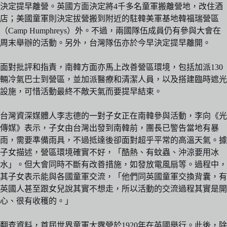
決定提早離營。英國方面決定將4千多名童軍搬離營地，改住酒
店；美國童軍則決定拔營搬到附近的駐韓美軍基地韓福瑞營區
（Camp Humphreys）外。不過，兩國隊伍成員仍有參與大會在
周末舉辦的活動。另外，台灣隊伍亦於今早決定提早離開。
面對批評和指責，南韓方面亦馬上改善營區環境，包括加派130
輛冷氣巴士到營區，並加派醫療和清潔人員，以及搭建臨時遮光
設施，可惜活動最終不敵天氣而要提早結束。
台灣資深媒體人李志德的一對子女正在南韓參與活動，李向《光
傳媒》表示，子女由台灣出發到南韓前，團長已警告當地有暴
雨，需要準備雨具，不過抵達後卻面對超乎平常的高溫天氣。據
子女描述，營區環境確實不好，「酷熱、有蚊蟲、沖涼要用冰
水」。但大會同時不斷有改善措施，如發放電風扇等。過程中，
其子女表示能與各國童軍交流，「他們同英國童軍交換背囊，有
英國人甚至跟女兒說其實不想走，所以活動的交流過程其實是開
心、很有收穫的。」
翻查資料，首屆世界童軍大露營於1920年在英國舉行。此後，除