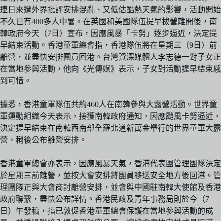
連日來遭外界批評安排混亂、又低估酷熱天氣的影響，活動開始
不久已有400多人中暑。在英國和美國隊伍提早拔營離開後，南
韓政府今天（7日）宣布，因應風暴「卡努」逐步逼近，決定提
早結束活動。香港童軍總會指，香港隊伍將在星期三（9日）前
離營，並盡快安排團員回港。台灣資深媒體人李志德一對子女正
在當地參與活動，他向《光傳媒》表示，子女對活動提早結束感
到可惜。
據悉，香港童軍隊伍共約460人在南韓參與大露營活動。世界童
軍運動組織今天表示，接獲南韓政府通知，因應颱風卡努逼近，
決定提早結束在南韓西南部全羅北道新萬金舉行的世界童軍大露
營，稍後公布離營安排。
香港童軍總會亦表示，因應風暴天氣，香港代表團管理團隊決定
於星期三前離營，並按大會安排將團員移送安全地方後回港。管
理團隊正與大會商討離營安排，並會與中國駐南韓大使館及香港
政府聯繫，盡快公布詳情。香港民政及青年事務局則於今（7
日）午發稿，指已敦促香港童軍總會保護在當地參與活動的成