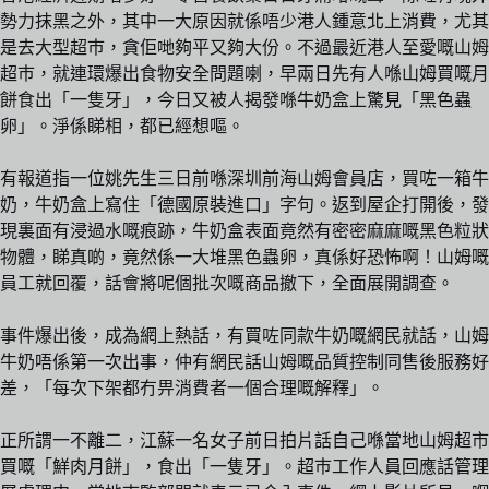
勢力抹黑之外，其中一大原因就係唔少港人鍾意北上消費，尤其
是去大型超巿，貪佢哋夠平又夠大份。不過最近港人至愛嘅山姆
超巿，就連環爆出食物安全問題喇，早兩日先有人喺山姆買嘅月
餅食出「一隻牙」，今日又被人揭發喺牛奶盒上驚見「黑色蟲
卵」。淨係睇相，都已經想嘔。
有報道指一位姚先生三日前喺深圳前海山姆會員店，買咗一箱牛
奶，牛奶盒上寫住「德國原裝進口」字句。返到屋企打開後，發
現裏面有浸過水嘅痕跡，牛奶盒表面竟然有密密麻麻嘅黑色粒狀
物體，睇真啲，竟然係一大堆黑色蟲卵，真係好恐怖啊！山姆嘅
員工就回覆，話會將呢個批次嘅商品撤下，全面展開調查。
事件爆出後，成為網上熱話，有買咗同款牛奶嘅網民就話，山姆
牛奶唔係第一次出事，仲有網民話山姆嘅品質控制同售後服務好
差，「每次下架都冇畀消費者一個合理嘅解釋」。
正所謂一不離二，江蘇一名女子前日拍片話自己喺當地山姆超市
買嘅「鮮肉月餅」，食出「一隻牙」。超巿工作人員回應話管理