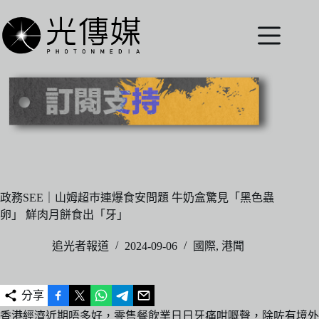
跳
至
主
要
內
容
政務SEE｜山姆超巿連爆食安問題 牛奶盒驚見「黑色蟲
卵」 鮮肉月餅食出「牙」
追光者報道
2024-09-06
國際
,
港聞
分享
香港經濟近期唔多好，零售餐飲業日日牙痛咁嘅聲，除咗有境外