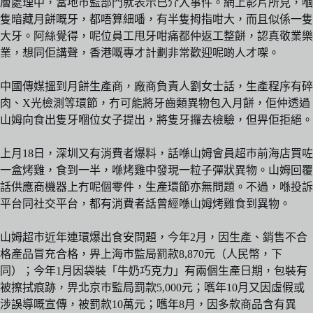
層處理中，當地巿監部門就表示已介入事件。網上影片所見，嗰
隻暗藏月餅嘅牙，都唔算細噃，有半隻拇指咁大，而且似係一隻
大牙。阿絲覺得，呢位員工甩牙咁痛都仲返工整餅，認真敬業樂
業，想同佢講聲，香港嘅專才計劃非常歡迎呢啲人才㗎。
中國傳媒搵到月餅生產商，廠商負責人劉女士話，生產程序有碎
肉、X光檢測等環節，冇可能將牙齒類異物包入月餅，佢仲透過
山姆向食出隻牙嗰位女子提出，將隻牙攞去檢驗，但畀佢拒絕。
上月18日，深圳又有消費者爆料，話喺山姆會員超巿前海店買咗
一盒烤雞，食到一半，喺烤雞中發現一粒子彈狀異物。山姆回覆
話供應商機器上冇呢個零件，生產環節亦無問題。不過，喺投訴
平台同社交平台，都有消費者話曾經喺山姆烤雞食到異物。
山姆超巿近年連環爆出食安問題，今年2月，因生產、銷售不合
格產品冒充合格，畀上海巿監局罰款8,870元（人民幣，下
同）；今年1月因袋裝「牛奶巧克力」有兩個生產日期，包裝有
被擦拭痕跡，畀北京巿監局罰款5,000元；嚿年10月又因虛假或
涉誤導嘅宣傳，被罰款10萬元；嚿年8月，因多款商品含有異