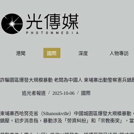
跳
至
主
要
內
容
港聞
國際
深度
人物專訪
詐騙園區爆發大規模暴動 老闆為中國人 柬埔寨出動警察憲兵鎮
追光者報道
2025-10-06
國際
柬埔寨西哈努克省（Sihanoukville）中國城園區爆發
鎮壓。初步消息指，暴動涉及「勞資糾紛」和「宗教衝突」，當