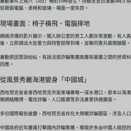
暴動事件上周六（4日）晚約10時發生，持續至翌日凌晨4時
狂砸毀電腦、桌椅和玻璃，場面一度失控。
現場畫面：椅子橫飛、電腦摔地
網絡流傳的影片顯示，闖入辦公室的男工人都非常激動，有人
後，立即調派大批警力與特警部隊到場，並聯同憲兵展開鎮壓。
暴動原因眾說紛紜，有說法是詐騙集團高層與基層之間的勞資糾
回應。
從風景秀麗海港變身「中國城」
西哈努克省省會西哈努克市是柬埔寨唯一深水港口，原本以海濱
類網絡賭博、電信詐騙、人口販運等非法產業快速擴張。
多份國際報告披露，西哈努克省存在大規模詐騙園區，涉及人口
中國政府近年嚴厲打擊國內詐騙集團，導致許多由中國人操控的