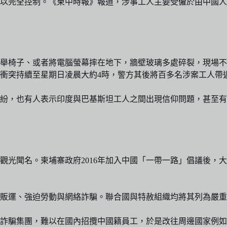
才得以完全控制。《柬中時報》報道，涉事工人主要受僱於由中國
高舉椅子、或者將電腦螢幕摔在地下，牆壁玻璃多處碎裂，現場
衝突持續至星期日凌晨大約4時，警方其後將百多名涉案工人帶
紛，也有人表示印度與巴基斯坦工人之間出現信仰問題，甚至有
觀光聞名。柬埔寨政府2016年加入中國「一帶一路」倡議後，
販運、強迫勞動與網絡詐騙。聯合國與特赦組織均將其列為嚴重
詐騙集團，難以在國內招攬中國籍員工，於是改往周邊國家例如