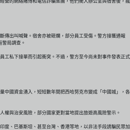
人經營的網絡賭博和電信詐騙集團，他們衝入辦公室與宿舍後，瘋
不斷傳出叫喊聲。宿舍亦被砸爛，部分員工受傷。警方接獲通報
返警局調查。
員工私下接單而引起衝突。不過，警方至今尚未對事件發表正式
大量中國資金湧入，短短數年間把西哈努克市變成「中國城」，各
人權與治安風險，部分國家更對當地提出旅遊高風險警示。
印度、巴基斯坦、甚至台灣、香港等地，以非法手段誘騙民眾加