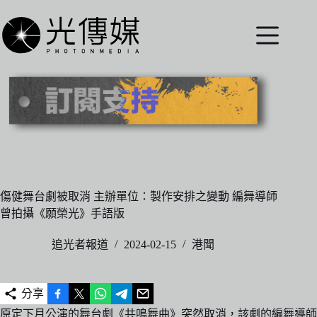
跳
至
主
要
內
容
傷健舞台劇被取消 主辦單位：製作安排之變動 編舞導師
曾拍攝《願榮光》手語版
追光者報道
2024-02-15
港聞
分享
原定下月公演的舞台劇《共鳴舞曲》突然取消，該劇的編舞導師