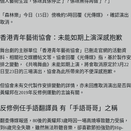
個人藝術生涯，係咪真係停止了？係咪無得再做了？」
「森林樂」今日（15日）傍晚約5時回覆《光傳媒》，確認演出
取消。
香港青年藝術協會：未能如期上演深感抱歉
舞台劇的主辦單位「香港青年藝術協會」已刪走官網的活動資
料、相關社交媒體帖文等。協會回覆《光傳媒》指，基於製作安
排之變動，《共鳴舞曲》未能如期上演，將會取消原定於3月22
日至23日的三場演出，協會為此所帶來的不便深感抱歉。
但協會未有交代製作安排變動的詳情，亦未回應取消演出是否與
黃耀邦在2019年反修例運動的言論有關。
反修例任手語翻譯員 有「手語哥哥」之稱
翻查傳媒報道，80後的黃耀邦3歲時因一場高燒導致聽力受損，
到6歲完全失聰，雖然無法聆聽音樂，卻喜歡節拍強勁的Hip-