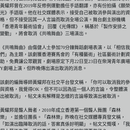
黃耀邦曾在2019年反修例運動擔任手語翻譯，亦有份拍攝《願榮
光》手語版。他在社交媒體表示，接受自己被取消參與演出的資
格，但不接受因其一人言論而取消全場公演。舞台劇主辦機構
「香港青年藝術協會」 回覆《光傳媒》，稱基於「製作安排之
變動」，將會取消《共鳴舞曲》三場演出。
《共鳴舞曲》由傷健人士參加70分鐘舞蹈劇場表演，以「相信我
們」為主題，該劇獲香港賽馬會的「有種藝術」社區藝術計劃資
助，免費讓公眾觀賞，劇場原定下月22日至23日在柴灣青年廣場
Y劇場上演，但昨晚傳出演出取消的消息。
該劇的編舞導師黃耀邦在社交平台發文稱，「你可以取消我的參
與資格，我覺得OK，但不可以因為這一個人的言論，令整體演
出被取消」，帖文未有解釋是怎樣的言論導致演出被取消。
黃耀邦是聾人舞者，2010年成立香港第一個聾人舞團「森林
樂」，並擔任團長。「森林樂」昨晚在社交媒體專頁發文稱，
「如演出臨陣取消的話，答案真係好明顯」。帖文又慨嘆，「我