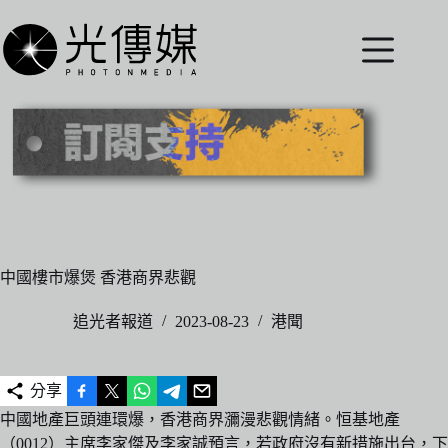
跳
至
主
要
內
容
中國樓市爆煲 香港商界悲觀
追光者報道
2023-08-23
港聞
分享
中國地產巨頭連環爆，香港商界瀰漫悲觀情緒。恒基地產
（0012）主席李家傑及李家誠預言，若政府沒有新措施出台，下