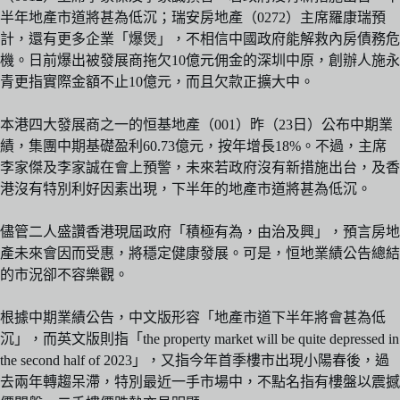
半年地產市道將甚為低沉；瑞安房地產（0272）主席羅康瑞預
計，還有更多企業「爆煲」，不相信中國政府能解救內房債務危
機。日前爆出被發展商拖欠10億元佣金的深圳中原，創辦人施永
青更指實際金額不止10億元，而且欠款正擴大中。
本港四大發展商之一的恒基地產（001）昨（23日）公布中期業
績，集團中期基礎盈利60.73億元，按年增長18%。不過，主席
李家傑及李家誠在會上預警，未來若政府沒有新措施出台，及香
港沒有特別利好因素出現，下半年的地產市道將甚為低沉。
儘管二人盛讚香港現屆政府「積極有為，由治及興」，預言房地
產未來會因而受惠，將穩定健康發展。可是，恒地業績公告總結
的市況卻不容樂觀。
根據中期業績公告，中文版形容「地產市道下半年將會甚為低
沉」，而英文版則指「the property market will be quite depressed in
the second half of 2023」，又指今年首季樓市出現小陽春後，過
去兩年轉趨呆滯，特別最近一手市場中，不點名指有樓盤以震撼