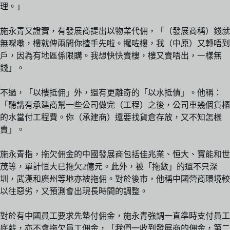
理。」
施永青又證實，有發展商提出以物業代佣，「（發展商稱）錢就
無㗎嘞，樓就俾兩間你揸手先啦。攞咗樓，我（中原）又轉唔到
戶，因為有地區係限購。我想快快賣樓，樓又賣唔出，一樣無
錢」。
不過，「以樓抵佣」外，還有更離奇的「以水抵債」。他稱：
「聽講有承建商幫一些公司做完（工程）之後，公司車幾個貨櫃
的水當付工程費。你（承建商）還要找貨倉存放，又不知怎樣
賣」。
施永青指，拖欠佣金的中國發展商包括佳兆業、恒大、寶能和世
茂等，單計恒大已拖欠2億元。此外，被「拖數」的還不只深
圳，武漢和廣州等地亦被拖佣。對於後市，他稱中國營商環境較
以往惡劣，又預測會出現長時間的調整。
對於有中國員工要求先墊付佣金，施永青強調一直準時支付員工
底薪，亦不會拖欠員工佣金，「我們一收到發展商的佣金，第二