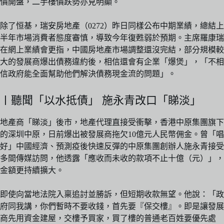
價開盤，二手樓價跌勢亦見明顯。
除了恒基，瑞安房地產（0272）昨日同樣公布中期業績，總結上
半年市場消費者態度審慎，導致今年復甦弱於預期。主席羅康瑞
在網上業績會更指，中國房地產市場調整還沒完結，部分規模較
大的發展商爆出債務違約後，相信還會有企業「爆煲」，「不相
信政府能全面幫助他們解決債務現金流的問題」。
〡聽聞「以水抵債」 施永青改口「睇淡」
地產商「睇淡」後市，地產代理直接受衝擊，香港中原集團旗下
的深圳中原，日前爆出被發展商拖欠10億元人民幣佣金。曾「唱
好」中國經濟、預測疫後快速反彈的中原集團創辦人施永青接受
多間傳媒訪問，他透露「應收而未收的款項不止十億（元）」，
金額更持續擴大。
即使向當地法院入稟追討並勝訴，但短期收款無望。他說：「政
府同我講，你們暫時不要收錢，首先要『保交樓』。即是讓發展
商先用資金建屋，交樓予買家，買了樓的普通老百姓要優先處