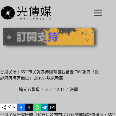
跳
至
主
要
內
容
香港民研｜65%巿民認為傳媒有自我審查 70%認為「批
評港府時有顧忌」 創1997以來新高
追光者報道
2024-12-11
港聞
分享
香港民意研究所昨（10日）發布
市民對新聞傳媒評價研究
，65%