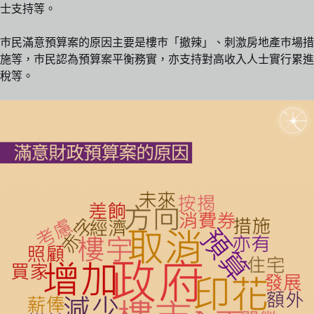
士支持等。
巿民滿意預算案的原因主要是樓巿「撤辣」、刺激房地產巿場措
施等，巿民認為預算案平衡務實，亦支持對高收入人士實行累進
稅等。