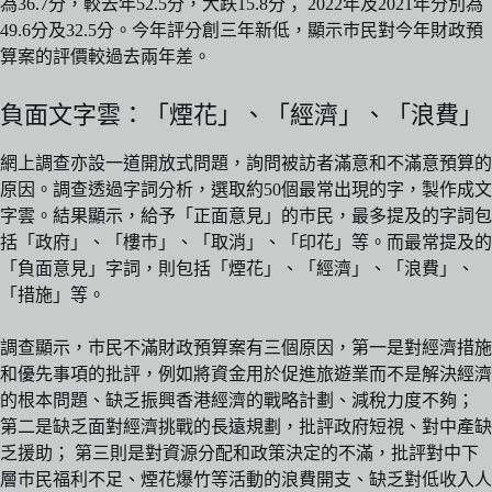
為36.7分，較去年52.5分，大跌15.8分； 2022年及2021年分別為
49.6分及32.5分。今年評分創三年新低，顯示巿民對今年財政預
算案的評價較過去兩年差。
負面文字雲：「煙花」、「經濟」、「浪費」
網上調查亦設一道開放式問題，詢問被訪者滿意和不滿意預算的
原因。調查透過字詞分析，選取約50個最常出現的字，製作成文
字雲。結果顯示，給予「正面意見」的巿民，最多提及的字詞包
括「政府」、「樓巿」、「取消」、「印花」等。而最常提及的
「負面意見」字詞，則包括「煙花」、「經濟」、「浪費」、
「措施」等。
調查顯示，巿民不滿財政預算案有三個原因，第一是對經濟措施
和優先事項的批評，例如將資金用於促進旅遊業而不是解決經濟
的根本問題、缺乏振興香港經濟的戰略計劃、減稅力度不夠；
第二是缺乏面對經濟挑戰的長遠規劃，批評政府短視、對中產缺
乏援助； 第三則是對資源分配和政策決定的不滿，批評對中下
層巿民福利不足、煙花爆竹等活動的浪費開支、缺乏對低收入人