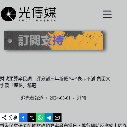
跳
至
主
要
內
容
財政預算案民調：評分創三年新低 54%表示不滿 負面文
字雲「煙花」稱冠
追光者報道
2024-03-01
港聞
分享
香港民意研究所於財政預算案發布當日，進行即時反應網上問卷