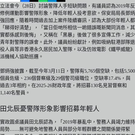
立法會今（28日）討論警隊人手短缺問題，有議員認為2019年反
修例運動影響警隊形象，降低年輕人投考意欲。保安局局長鄧炳
強回應，隨着時間過去加上案件陸續審訊，認為大部份年輕人都
「睇得好清楚」，「當日佢哋所相信一啲錯誤嘅新聞同消息，其
實都係感到後悔」，又稱在「黑暴」後做了很多宣傳工作，減少
青年對警隊的誤會。此外，議員紛紛獻計，例如吸納駐港部隊退
役人員等非香港永久居民加入警隊，以及仿效電影《鐵甲威龍》
派機械人協助巡邏。
鄧炳強披露，截至今年3月11日，警隊有5,765個空缺，包括5,500
個員佐級、236個督察級及29個警司級職位，空缺率17.4%，與
過去3年相約。在2025-26財政年度，將招募130名見習督察和
1,140名警員。
田北辰憂警隊形象影響招募年輕人
實政圓桌議員田北辰認為，「2019年暴亂中，警務人員竭力維持
局勢……無可避免地警務人員與部分年輕群體之間關係變得緊