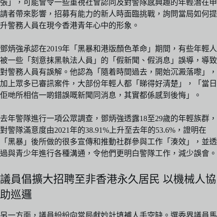
張」，可能會令一些重視社會認同及對警隊感興趣的年輕潛在申
請者帶來影響，招募有能力的新人時面臨挑戰，詢問當局如何提
升警務人員在現今香港青年心中的形象。
鄧炳強承認在2019年「黑暴和港版顏色革命」期間，有些年輕人
被一些「刻意抹黑執法人員」的「假新聞、假消息」誤導，導致
對警務人員有誤解。他認為「隨着時間過去，開始沉澱落嚟」，
加上眾多已審訊案件，大部份年輕人都「睇得好清楚」，「當日
佢哋所相信一啲錯誤嘅新聞同消息，其實都係感到後悔」。
去年警隊進行一項公眾調查，鄧炳強透露18至29歲的年輕族群，
對警隊滿意度由2021年的38.91%上升至去年的53.6%，證明在
「黑暴」後所做的很多宣傳和推動社群參與工作「湊效」，並透
過與青少年進行各種溝通，令他們更明白警隊工作，減少誤會。
議員倡擴大招聘至非香港永久居民 以機械人協
助巡邏
另一方面，議員紛紛向當局獻妙計填補人手空缺。選委界議員馬