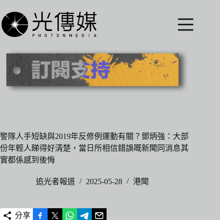
跳
至
主
要
內
容
警隊人手短缺與2019年反修例運動有關？鄧炳強：大部
份年輕人睇得好清楚，當日所相信錯誤嘅新聞同消息其
實都係感到後悔
追光者報道
2025-05-28
港聞
分享