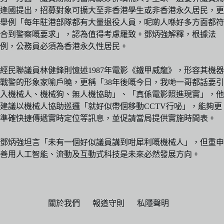
逢國提出，招募對象可擴大至非香港學生或非香港永久居民，更
舉例「每年駐港部隊都有大量退役人員，呢啲人喺好多方面都符
合到警察嘅要求」，認為值得考慮羅致。鄧炳強解釋，根據法
例，公務員必須為香港永久性居民。
經民聯議員林健鋒則憶述1987年電影《鐵甲威龍》，形容其機器
戰警的形象家喻戶曉，更稱「38年後嘅今日，我哋一哥都話要引
入機械人、機械狗、無人機協助」、「真係電影照進現實」，他
建議以機械人協助巡邏「就好似帶個移動CCTV行咇」，能夠更
準確快捷傳遞實時定位等訊息，並促請當局提供實施時間表。
鄧炳強坦言「未有一個好似議員講到咁犀利嘅機械人」，但重申
善用人工智能、流動及互動式科技是未來必然發展方向。
關於我們
報道守則
私隱聲明