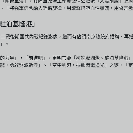
「圍台軍演」，其陸軍政治工作部微信公眾號「人民前線」上周
、「將強軍信念融入鏗鏘旋律，用歌聲培塑血性膽魄，用誓言激
、駐泊基隆港」
接二戰後期國共內戰紀錄影像，繼而有佔領南京總統府插旗、再搭
」。
的力量」，「前進吧」，更明言要「擁抱澎湖灣、駐泊基隆港」
龍，勇敢劈波斬浪」、「空中利刃，振翅閃電追光」之姿，「定