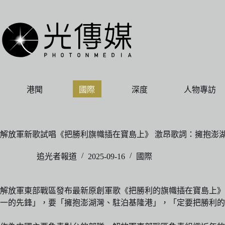
跳
至
主
要
內
容
港聞
國際
深度
人物專訪
解放軍新歌試唱《把勝利旗幟插在寶島上》 激昂歌詞：擁抱澎湖
追光者報道
2025-09-16
國際
解放軍東部戰區發布最新原創軍歌《把勝利的旗幟插在寶島上》
一的先鋒」，要「擁抱澎湖灣、駐泊基隆港」，「定要把勝利的