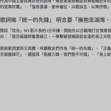
作為中國主要負責對台的部隊，解放軍東部戰區負責組織近年的
的號角吹響」、「強音激盪、使命催征，以歌詠志、以樂抒懷」
歌詞喻「統一的先鋒」 明言要「擁抱澎湖灣
整段「攻台」MV影片長約3分半鐘，開始先以古戰場打仗情景
白：「我百萬雄師奮勇過江，一舉擊破號稱固若金湯的長江天險
原創歌詞激昂又具體，呼籲戰友們作為「統一的先鋒」、「正義
天展露鋒芒」，讚揚其「兩棲刀鋒，我們勢不可擋」、「海上蛟