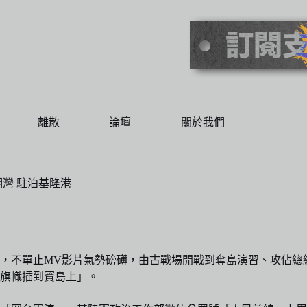
離散
論壇
關於我們
灣 駐泊基隆港
，不單止MV影片氣勢磅礡，由古戰場開戰到奪島演習、攻佔總
旗幟插到寶島上」。