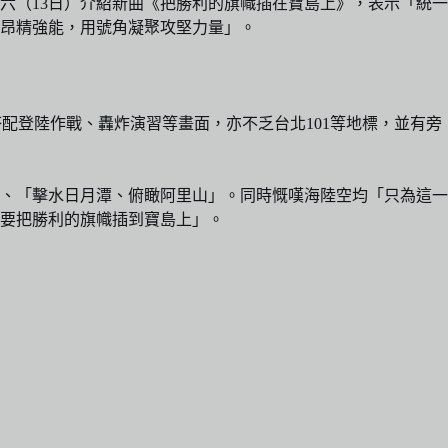
六（13日）介紹新曲《把勝利的旗幟插在寶島上》，表示「統一
昂精強能，用號角凝聚攻堅力量」。
配登陸作戰、轟炸演習等畫面，亦不乏台北101等地標，並有旁
、「擊水日月潭、俯瞰阿里山」。同時慨嘆海陸空均「只為這一
要把勝利的旗幟插到寶島上」。