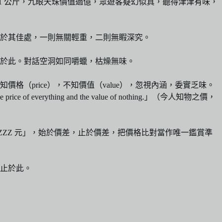
1 公斤，九眼天珠價值過億，眾遊客疑幻似真，聽得津津有味，
於其佳處，一則無關輕重，二則無睱深究。
於此。對話空洞如同嚼蠟，枯燥無味。
price），不知價值（value），忽視內涵，委實乏味。
f everything and the value of nothing.」（今人知物之價，
 ZZZ 元」，始於價差，止於價差，把價格比對當作唯一鑑賞準
止於此。