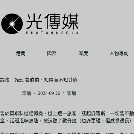
跳
至
主
要
內
容
港聞
國際
深度
人物專訪
論壇｜Pazu 薯伯伯．知價而不知其值
論壇
2024-09-26
論壇
曾於莫斯科機場轉機，機上遇一旅客，談起俄羅斯，一切皆不動
金，話題乏味無趣，被迫聽了數分鐘（也許更短，但感覺很長）