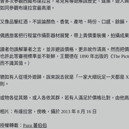
曾多次參觀西藏布達拉宮，常見有導遊解說歷史、建築，遊人興致
如同參觀布達拉宮最高潮。
又像品鑒紅酒，不談論顏色、香氣、產地、時份、口感、餘韻，
偶遇旅客把行程當作攝影器材展覽，帶上貴價重裝備，拍攝成果
讀者勿誤解筆者之言，並非避談價格，更非故作清高。然而把價格當
也許此等審視標準並不新鮮，王爾德在 1890 年出版的《The Picture of Doria
而不識其值。）
猶如有人從境外遊歸，說來說去就是「一家大細玩足一天都是 XX
則。
或物各從其類，或人各依其群，若有人滿足於價格比對，由他高
相片：布達拉宮，傍晚，攝於 2013 年 8 月 16 日
授權轉載：
Pazu 薯伯伯