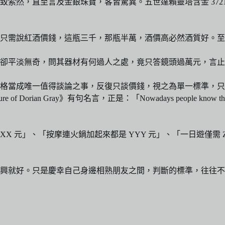
索然，直至言及金銀珠寶，客皆驚異。五世達賴靈塔含金 372
只需說紅酒價錢，這瓶三千，那瓶半萬，酒價高必然酒質好。至
卻平淡無奇，問其器材有何過人之處，竟只答鏡頭過萬元，言止
成唯一值得談論之事，反復只談價錢，視之為單一標準，只知價格（
n Gray》有句名言，正是：「Nowadays people know the price o
X 元」、「按摩連火鍋加起來都是 YYY 元」、「一日遊僅需
興就好。只是慶幸自己身邊相熟朋友之間，判斷的標準，往往不