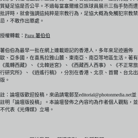
質疑足協是否公平。不過每當塞爾維亞族球員展示三指手勢而遭
批評時，就會強調這純粹是宗教行為，足協大概為免觸犯宗教禁
忌，不敢作出懲處。
授權轉載：
Pazu 薯伯伯
薯伯伯為最早一批在網上連載遊記的香港人，多年來足迹遍佈
歐、亞多國，在喜馬拉雅山麓、東南亞、南亞等地區生活。著有
《風轉西藏》、《北韓迷宮》、《西藏西人西事》、《不正常旅
行研究所》、《逍遙行稿》，分別在香港、北京、首爾、台北出
版。
註：論壇版歡迎投稿，來函請電郵至editorial@photonmedia.net並
註明「論壇版投稿」。本論壇發佈之內容均為作者個人觀點，並
不代表《光傳媒》立場。