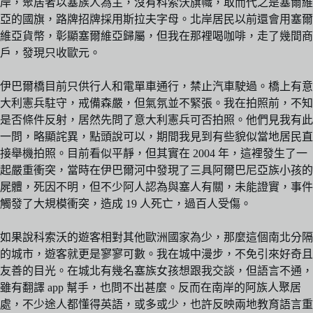
岸，聚居者以塞族人為主，沒有科索沃旗幟，取而代之是塞爾維
亞的國旗，路牌招牌採用斯拉夫字母。北岸居民以前還會用塞爾
維亞貨幣，彰顯塞爾維亞歸屬，但我在那裡喝咖啡，走了幾間商
戶，發現只收歐元。
伊巴爾橋目前只供行人和電單車通行，禁止汽車駛過。橋上有意
大利憲兵駐守，戒備森嚴，但氣氛並不緊張。我在拍照前，不知
是否條件反射，居然先問了意大利憲兵可否拍照。他們見我有此
一問，略顯詫異，點頭說可以，期間我見到有些貌似當地居民直
接舉機拍照。目前看似平靜，但其實在 2004 年，這裡發生了一
起嚴重衝突，當時在伊巴爾河中發現了三具阿爾巴尼亞族小孩的
屍體，死因不明，但不少阿人認為與塞人有關，未能證實，事件
觸發了大規模衝突，造成 19 人死亡，過百人受傷。
如果說科索沃的遊客相對其他歐洲國家為少，那麼這個南北分隔
的城市，遊客就更是寥寥可數。我在城中漫步，不免引來好奇且
友善的目光。在城北有幾名塞族女孩想跟我交談，但語言不通，
雖有翻譯 app 幫手，也問不出甚麼。反而在南岸的阿族人聚居
處，不少途人都懂得英語，或多或少，也許反映兩地教育語言重