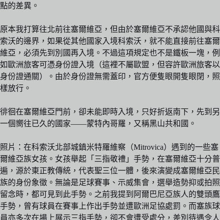
點的差異。
原本我打算往北前往塞爾維亞，但由於塞爾維亞不承認他國與科
索沃的邊界，如果從其他國家入境科索沃，就不能直接前往塞爾
維亞，必須先到別國再入境。不過這項規定也不是鐵板一塊，例
如歐洲旅客可憑身份證入境（這裡不屬歐盟，但容許歐洲旅客以
身份證通關）。由於身份證無需蓋印，官方便隻眼開隻眼閉，照
樣放行。
徘徊在塞爾維亞門前，卻未能即時入境，只好折返南下，先到另
一個嚮往已久的國家——蒙特內哥羅，又稱黑山共和國。
照片：在科索沃北部城鎮米特羅維察（Mitrovica）遇到的一些塞
爾維亞族女孩。女孩舉起「三指敬禮」手勢，在塞爾維亞十分普
遍，源於東正教傳統，代表聖三位一體，後來演變成塞爾維亞民
族的身份象徵。無論是足球賽事、示威集會，選舉造勢抑或拍照
留念時，都可見到此手勢。之前我提到阿爾巴尼亞族人的雙頭鷹
手勢，曾有球員在賽事上作出手勢並遭歐洲足協處罰。而塞族球
員亦多次在場上展示三指手勢，卻不會遭受處分，差別待遇令人