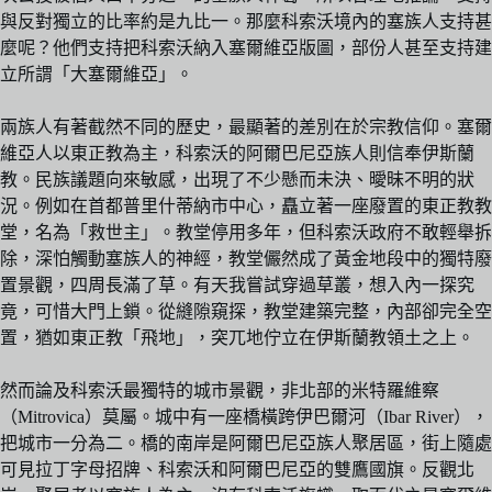
與反對獨立的比率約是九比一。那麼科索沃境內的塞族人支持甚
麼呢？他們支持把科索沃納入塞爾維亞版圖，部份人甚至支持建
立所謂「大塞爾維亞」。
兩族人有著截然不同的歷史，最顯著的差別在於宗教信仰。塞爾
維亞人以東正教為主，科索沃的阿爾巴尼亞族人則信奉伊斯蘭
教。民族議題向來敏感，出現了不少懸而未決、曖昧不明的狀
況。例如在首都普里什蒂納市中心，矗立著一座廢置的東正教教
堂，名為「救世主」。教堂停用多年，但科索沃政府不敢輕舉拆
除，深怕觸動塞族人的神經，教堂儼然成了黃金地段中的獨特廢
置景觀，四周長滿了草。有天我嘗試穿過草叢，想入內一探究
竟，可惜大門上鎖。從縫隙窺探，教堂建築完整，內部卻完全空
置，猶如東正教「飛地」，突兀地佇立在伊斯蘭教領土之上。
然而論及科索沃最獨特的城市景觀，非北部的米特羅維察
（Mitrovica）莫屬。城中有一座橋橫跨伊巴爾河（Ibar River），
把城市一分為二。橋的南岸是阿爾巴尼亞族人聚居區，街上隨處
可見拉丁字母招牌、科索沃和阿爾巴尼亞的雙鷹國旗。反觀北