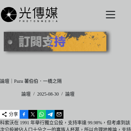
跳
至
主
要
內
容
論壇｜Pazu 薯伯伯．一橋之隔
論壇
2025-08-30
論壇
分享
科索沃在 1991 年舉行獨立公投，支持率達 99.98%，但考慮到該
次公投被佔人口十分之一的塞族人杯葛，所以合理地推論，支持