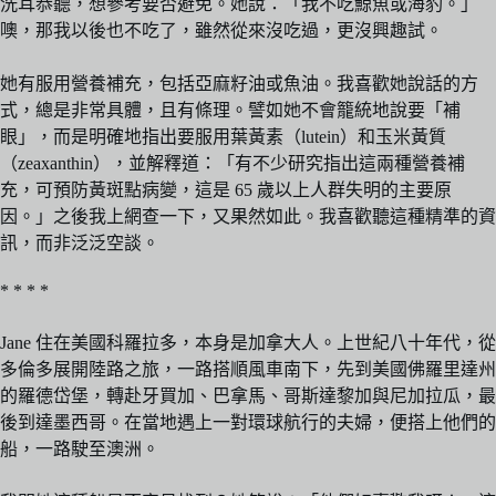
洗耳恭聽，想參考要否避免。她說：「我不吃鯨魚或海豹。」
噢，那我以後也不吃了，雖然從來沒吃過，更沒興趣試。
她有服用營養補充，包括亞麻籽油或魚油。我喜歡她說話的方
式，總是非常具體，且有條理。譬如她不會籠統地說要「補
眼」，而是明確地指出要服用葉黃素（lutein）和玉米黃質
（zeaxanthin），並解釋道：「有不少研究指出這兩種營養補
充，可預防黃斑點病變，這是 65 歲以上人群失明的主要原
因。」之後我上網查一下，又果然如此。我喜歡聽這種精準的資
訊，而非泛泛空談。
* * * *
Jane 住在美國科羅拉多，本身是加拿大人。上世紀八十年代，從
多倫多展開陸路之旅，一路搭順風車南下，先到美國佛羅里達州
的羅德岱堡，轉赴牙買加、巴拿馬、哥斯達黎加與尼加拉瓜，最
後到達墨西哥。在當地遇上一對環球航行的夫婦，便搭上他們的
船，一路駛至澳洲。