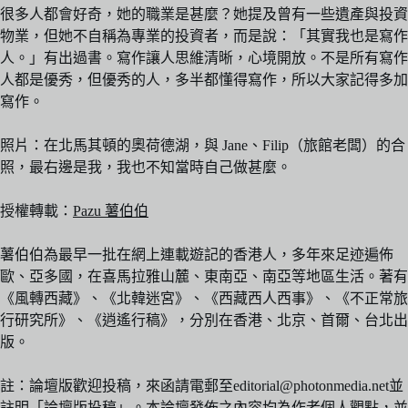
很多人都會好奇，她的職業是甚麼？她提及曾有一些遺產與投資
物業，但她不自稱為專業的投資者，而是說：「其實我也是寫作
人。」有出過書。寫作讓人思維清晰，心境開放。不是所有寫作
人都是優秀，但優秀的人，多半都懂得寫作，所以大家記得多加
寫作。
照片：在北馬其頓的奧荷德湖，與 Jane、Filip（旅館老闆）的合
照，最右邊是我，我也不知當時自己做甚麼。
授權轉載：
Pazu 薯伯伯
薯伯伯為最早一批在網上連載遊記的香港人，多年來足迹遍佈
歐、亞多國，在喜馬拉雅山麓、東南亞、南亞等地區生活。著有
《風轉西藏》、《北韓迷宮》、《西藏西人西事》、《不正常旅
行研究所》、《逍遙行稿》，分別在香港、北京、首爾、台北出
版。
註：論壇版歡迎投稿，來函請電郵至editorial@photonmedia.net並
註明「論壇版投稿」。本論壇發佈之內容均為作者個人觀點，並