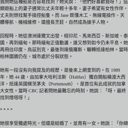
我問她這種船是否容易找到？她笑說：「他們好喜歡我呀！」這
類遊船上的妻子通常比丈夫年輕十多年，妻子希望有女性作伴，
丈夫則想找幫手操控船隻。而 Jane 既懂木工、無線電操作、天
體導航、機械維修，還擅長烹飪，自然成為搶手人物。
回程時，她從澳洲達爾文出發，經印尼、馬來西亞、新加坡、泰
國，再到緬甸。那時緬甸正值動盪，誰又想到如今仍未平息。她
再飛往印度、烏茲別克，最後到達俄羅斯，輾轉抵達柏林。當時
柏林圍牆仍在，城市處於分裂狀態。
她有一段沒有向我提及的經歷，是後來上網查到的。在 1989
年，她 44 歲，由加拿大哈利法斯（Halifax）獨自開船橫渡大西
洋，抵達英國樸茨茅夫（Portsmouth），是首位有此成就的加拿
大女性。當時 CBC 記者問她最難忘的時刻，她說：「呀，最終
找到燈塔呀！」
* * * *
她很享受獨處時光，但還是結婚了，並育有一女。她說：「你總