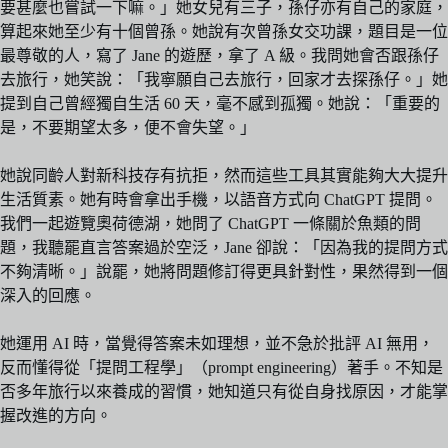
要甚麼也嘗試一下嘛。」她女兒有三子，孫仔亦有自己的家庭，
算起來她至少有十個曾孫。她說有次曾孫女交功課，題目是一位
最尊敬的人，寫了 Jane 的遊歷，拿了 A 級。我問她會否跟孫仔
去旅行，她笑說：「我寧願自己去旅行，回家才去探孫仔。」她
提到自己曾經獨自生活 60 天，毫不感到孤獨。她說：「重要的
是，不要期望太多，便不會失望。」
她說同齡人對新科技存有抗拒，然而這些工具其實能夠大大提升
生活質素。她有時會拿出手機，以語音方式向 ChatGPT 提問。
我們一起遊覽奧荷德湖，她問了 ChatGPT 一條關於魚類的問
題，我聽罷直言答案過於空泛，Jane 卻說：「因為我的提問方式
不夠清晰。」說罷，她將問題修訂得更具針對性，果然得到一個
深入的回應。
她運用 AI 時，當覺得答案未如理想，並不急於批評 AI 無用，
反而懂得從「提問工程學」（prompt engineering）著手。不知是
否多年旅行以來養成的習慣，她知道只有從自身找原因，才能掌
握改進的方向。