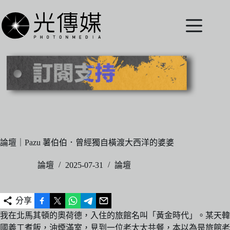
跳
至
主
要
內
容
論壇｜Pazu 薯伯伯．曾經獨自橫渡大西洋的婆婆
論壇
2025-07-31
論壇
分享
我在北馬其頓的奧荷德，入住的旅館名叫「黃金時代」。某天韓
國義工煮飯，油煙滿室，見到一位老太太共餐，本以為是旅館老