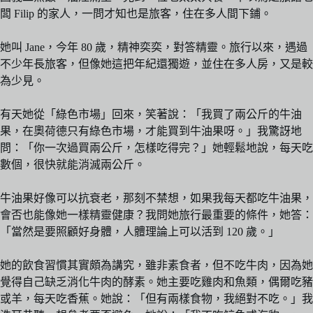
闆 Filip 的家人，一問才知也是旅客，住在多人間下鋪。
她叫 Jane，今年 80 歲，精神奕奕，對答精靈。旅行以來，遇過
不少年長旅客，但像她這把年紀還獨遊，並住在多人房，又是較
為少見。
有天她從「綠色市場」回來，笑著說：「我買了兩公斤的牛油
果，在奧荷德只有綠色市場，才能買到牛油果呀。」我驚訝地
問：「你一次過買兩公斤，怎樣吃得完？」她輕鬆地說，每天吃
數個，很快就能消滅兩公斤。
牛油果好像可以抗衰老，那刻不禁想，如果我每天都吃牛油果，
會否也能像她一樣精靈健康？我問她旅行最重要的條件，她答：
「當然是要照顧好身體，人體理論上可以活到 120 歲。」
她的飲食習慣其實頗為講究，雖非素食者，但不吃牛肉，因為她
覺得自己缺乏消化牛肉的酵素。她主要吃雞肉和魚類，偶爾吃豬
或羊，每天吃香蕉。她說：「但有兩樣食物，我絕對不吃。」我