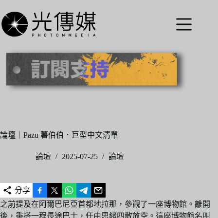
跳
至
主
要
內
容
論壇｜Pazu 薯伯伯．巨型中文清單
論壇
2025-07-25
論壇
分享
之前提及在阿爾巴尼亞首都地拉那，參觀了一座博物館。離開
後，乘搭一程長途巴士，任由思緒四散放空。這座博物館名叫