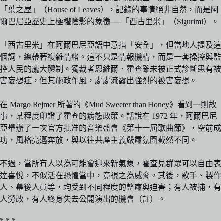
「葉之屋」（House of Leaves），記錄的事情絕非自然，而是阿
爾巴尼亞歷史上極權陰影的象徵──「西古里米」（Sigurimi）。
「西古里米」在阿爾巴尼亞語中意指「安全」，但當地人提及這
個詞，總帶著複雜情緒。這不只是情報機構，而是一套操控與監
控人民的龐大體制。獨裁者恩維爾．霍查雖未被正式診斷患有被
害妄想症，但其施政作風，處處流露出強烈的被害妄想。
在 Margo Rejmer 所著的《Mud Sweeter than Honey》看到一則故
事，某程度印證了霍查的病態政策。話說在 1972 年，阿爾巴尼
亞舉辦了一次官方批准的音樂盛會《第十一屆歌曲節》，空前成
功，風格亮邁奔放，與以往共產主義嚴肅氛圍截然不同。
不過，當所有人以為可能會迎來新氣象，霍查見群眾可以自由表
達喜悅，不似活在恐懼當中，竟視之為威脅。其後，歌手、製作
人、幕後人員等，均受到不同程度的整肅與迫害；有人被捕，有
人勞改，有人終身失去公開演出的機會（註）。
* * *