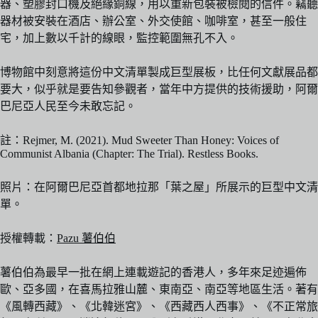
器、塑膠封口機及絕緣銅線，用以重新包裝被檢閱的信件。竊聽
器材被安裝在酒店、辦公室、外交使館、咖啡室，甚至一般住
宅，加上數以千計的線眼，監控範圍無孔不入。
博物館中刻意將這份中文清單製成巨型展板，比任何文獻展品都
要大，似乎就是要告知參觀者，當年中方提供的技術援助，阿爾
巴尼亞人民至今未敢忘記。
註：Rejmer, M. (2021). Mud Sweeter Than Honey: Voices of
Communist Albania (Chapter: The Trial). Restless Books.
照片：在阿爾巴尼亞首都地拉那「葉之屋」所展示的巨型中文清
單。
授權轉載：
Pazu 薯伯伯
薯伯伯為最早一批在網上連載遊記的香港人，多年來足迹遍佈
歐、亞多國，在喜馬拉雅山麓、東南亞、南亞等地區生活。著有
《風轉西藏》、《北韓迷宮》、《西藏西人西事》、《不正常旅