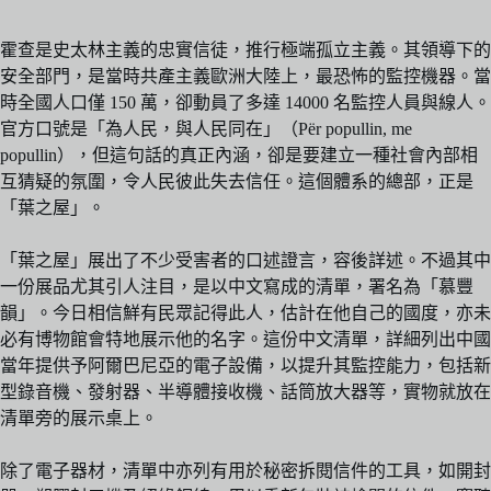
霍查是史太林主義的忠實信徒，推行極端孤立主義。其領導下的
安全部門，是當時共產主義歐洲大陸上，最恐怖的監控機器。當
時全國人口僅 150 萬，卻動員了多達 14000 名監控人員與線人。
官方口號是「為人民，與人民同在」（Për popullin, me
popullin），但這句話的真正內涵，卻是要建立一種社會內部相
互猜疑的氛圍，令人民彼此失去信任。這個體系的總部，正是
「葉之屋」。
「葉之屋」展出了不少受害者的口述證言，容後詳述。不過其中
一份展品尤其引人注目，是以中文寫成的清單，署名為「慕豐
韻」。今日相信鮮有民眾記得此人，估計在他自己的國度，亦未
必有博物館會特地展示他的名字。這份中文清單，詳細列出中國
當年提供予阿爾巴尼亞的電子設備，以提升其監控能力，包括新
型錄音機、發射器、半導體接收機、話筒放大器等，實物就放在
清單旁的展示桌上。
除了電子器材，清單中亦列有用於秘密拆閱信件的工具，如開封