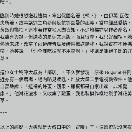
吧。」
臨別時她很想送我禮物，拿出保國名著《軛下》，由伊萬·瓦佐
夫所著，故事講述主角參與反抗鄂圖曼的起義，當中經歷愛情、
背叛與犧牲。這本著作當地人盡皆知，不少地標亦以作者命名，
我雖有興趣，但送我的是保文原版，而且很厚，我只好婉拒。她
熱情未減，改拿了兩罐醃青瓜及醃辣椒送給我，我說實在不便攜
帶，她笑說：「你全部吃掉就不用拿啊。」我還是謝絕了她的好
意。
這位女士稱呼大叔為「鄰居」，不久就發現，原來 Bogomil 在附
近亦有一個農場，場內略見凌亂，堆放大量二手電視機零件。他
自豪地說：「這裡的蜂蜜、蔬果、雞蛋都是自家出產，非常健
康。」他淋花灑水，又收集了雞蛋，我也裝模作樣地幫手淋花剪
草。
***
以上的經歷，大概就是大叔口中的「冒險」了。這篇遊記沒有提