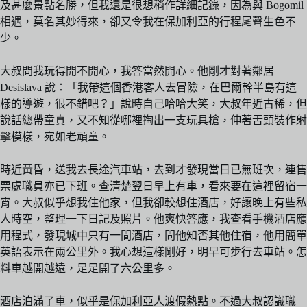
及甚麼景點名勝，但我還是很想稍作詳細記錄，因為與 Bogomil
相遇，莫名其妙得來，卻又令我在保加利亞的行程尾聲生色不
少。
大叔問我玩得開不開心，我答當然開心。他剛才對著鄰居
Desislava 說：「我帶這個香港客人去冒險，在巴爾幹半島有這
樣的導遊，很不錯吧？」說時自己哈哈大笑，大叔年近古稀，但
說話總帶童真，又不知從哪裡掏出一支玩具槍，伸著舌頭裝作射
擊模樣，宛如老頑童。
時近黃昏，送我去長途汽車站，去到才發現當日已無班次，連售
票處職員亦已下班。查清楚翌日早上有車，看來要在這裡留宿一
宵。大叔似乎想我住他家，但我卻較想住酒店，好讓晚上有些私
人時空，整理一下日記及照片。他爽快答應，我查看手機酒店應
用程式，發現城中只有一間酒店，問他知否其他住宿，他用簡單
英語表示在兩公里外。我心想這樣剛好，明早可步行去車站。怎
料車越開越遠，足足開了六公里多。
酒店泊滿了車，似乎是保加利亞人渡假熱點。不過大叔認識職