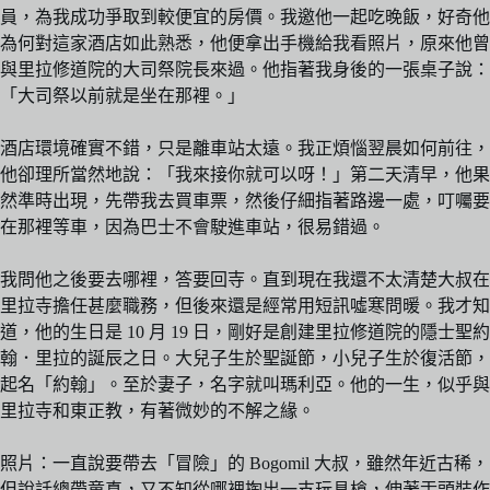
員，為我成功爭取到較便宜的房價。我邀他一起吃晚飯，好奇他
為何對這家酒店如此熟悉，他便拿出手機給我看照片，原來他曾
與里拉修道院的大司祭院長來過。他指著我身後的一張桌子說：
「大司祭以前就是坐在那裡。」
酒店環境確實不錯，只是離車站太遠。我正煩惱翌晨如何前往，
他卻理所當然地說：「我來接你就可以呀！」第二天清早，他果
然準時出現，先帶我去買車票，然後仔細指著路邊一處，叮囑要
在那裡等車，因為巴士不會駛進車站，很易錯過。
我問他之後要去哪裡，答要回寺。直到現在我還不太清楚大叔在
里拉寺擔任甚麼職務，但後來還是經常用短訊噓寒問暖。我才知
道，他的生日是 10 月 19 日，剛好是創建里拉修道院的隱士聖約
翰．里拉的誕辰之日。大兒子生於聖誕節，小兒子生於復活節，
起名「約翰」。至於妻子，名字就叫瑪利亞。他的一生，似乎與
里拉寺和東正教，有著微妙的不解之緣。
照片：一直說要帶去「冒險」的 Bogomil 大叔，雖然年近古稀，
但說話總帶童真，又不知從哪裡掏出一支玩具槍，伸著舌頭裝作