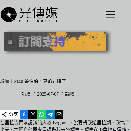
跳
至
主
要
內
容
論壇｜Pazu 薯伯伯．真的冒險了
論壇
2025-07-07
論壇
分享
在里拉寺門前認識的大叔 Bogomil，說要帶我遊里拉湖，我搞了
半天，才明白他原來是想帶我去坐纜車。纜車在淡季也有運作，