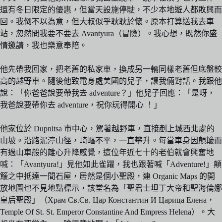
還有冬日限定的優惠，但當天設施停駛，不少本地遊人都敗興而
回。我倒不以為意，但大叔似乎耿耿於懷。原本打算送我去車
站，忽然問我要不要去 Avantyura（冒險）。我心想，既然你盛
情邀請，我也樂意奉陪。
他先帶我回家，把老舊的私家車，換成另一輛同樣老舊但底盤較
高的越野車。隨後他致電身處美國的兒子，讓我倆對話。我跟他
說：「你爸爸說要帶我去 adventure？」他兒子回應：「是呀，
我爸說要帶你去 adventure，祝你玩得開心 ！」
他家位於 Dupnitsa 市中心，駕著越野車，直接剷上城西北處的
山坡。沿路泥濘山徑，崎嶇不平，一直攀升。每當車身因顛簸而
有過山車般的離心升降感覺，這位年近七十的老伯就會興奮地
喊：「Avantyura!」見他如此雀躍，我也跟著喊「Adventure!」顛
簸之中抵達一間石屋，居然是個小聖殿，連 Organic Maps 的開
放地圖也不見地點標示，該堂名為「聖君士坦丁大帝和聖海倫娜
皇后聖殿」（Храм Св.Св. Цар Константин И Царица Елена，
Temple Of St. St. Emperor Constantine And Empress Helena）。大