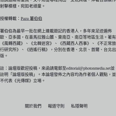
射擊模樣，宛如老頑童。
授權轉載：
Pazu 薯伯伯
薯伯伯為最早一批在網上連載遊記的香港人，多年來足迹遍佈
歐、亞多國，在喜馬拉雅山麓、東南亞、南亞等地區生活。著有
《風轉西藏》、《北韓迷宮》、《西藏西人西事》、《不正常旅
行研究所》、《逍遙行稿》，分別在香港、北京、首爾、台北出
版。
註：論壇版歡迎投稿，來函請電郵至editorial@photonmedia.net並
註明「論壇版投稿」。本論壇發佈之內容均為作者個人觀點，並
不代表《光傳媒》立場。
關於我們
報道守則
私隱聲明