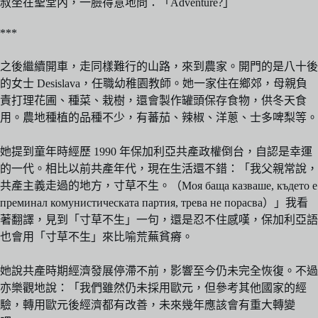
叔坐在聖堂內，一臉得意地問：「Adventure?」
***
之後繼續開車，走同樣難行的山路，來到農家。開門的是八十後
的女士 Desislava，任職幼稚園教師。她一家住在鄉郊，母親負
責打理花圃、種菜、栽樹，還會製作罐頭保存食物，供冬天食
用。農地種植的品種不少，有蕃茄、辣椒、洋蔥、士多啤梨等。
她提到童年時經歷 1990 年保加利亞共產政權倒台，自認是幸運
的一代。相比以前共產年代，現在生活還不錯：「我父親常說，
共產主義走過的地方，寸草不生。（Моя баща казваше, където е
преминал комунистическата партия, трева не порасва）」我看
著翻譯，見到「寸草不生」一句，還是忍不住感嘆，保加利亞語
也會用「寸草不生」來比喻荒蕪貧瘠。
她說共產時期經濟發展停滯不前，影響至今仍未完全恢復。不過
亦樂觀地說：「我們雖然仍未採用歐元，但參考其他國家的經
驗，轉用歐元後經濟都有改善，未來幾年應該會有重大轉變