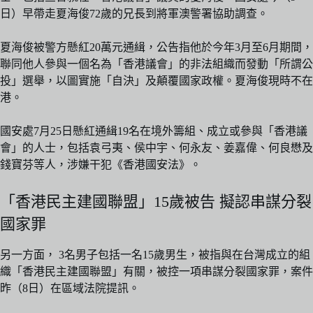
日）早帶走夏海俊72歲的兄長到將軍澳警署協助調查。
夏海俊被警方懸紅20萬元通緝，公告指他於今年3月至6月期間，
聯同他人參與一個名為「香港議會」的非法組織而發動「所謂公
投」選舉，以圖實施「自決」及顛覆國家政權。夏海俊現時不在
港。
國安處7月25日懸紅通緝19名在境外籌組、成立或參與「香港議
會」的人士，包括袁弓夷、侯中宇、何永友、姜嘉偉、何良懋及
錢寶芬等人，涉嫌干犯《香港國安法》。
「香港民主建國聯盟」15歲被告 擬認串謀分裂
國家罪
另一方面， 3名男子包括一名15歲男生，被指與在台灣成立的組
織「香港民主建國聯盟」有關，被控一項串謀分裂國家罪，案件
昨（8日）在區域法院提訊。