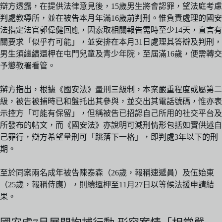
辯方透露，在提供法律意見後，15歲男生將會認罪，望法庭考慮
判處教導所，並在被告本月年滿16歲前判刑。惟負責處理的國安
法指定法官郭偉健回應，因索取相關報告需時至少14天，直言有
關要求「似乎冇可能」，並安排在本月31日處理其答辯及判刑，
男生須繼續還柙在屯門兒童及青少年院，至屆滿16歲，便需轉交
予懲教署看管。
辯方指出，根據《國安法》量刑三級制，本案嚴重程度或屬第二
級，被告被捕時已和盤托出其參與，並交出其電話號碼，惟亦表
示控方「可能有保留」，但稱被告已招認自己所用的社交平台及
所發布的帖文，而《國安法》亦說明可減刑情形包括如實供述自
己罪行，辯方希望量刑可「跳落下一格」，即判處3年以下的刑
期。
至於同案兩名成年被告陳泰森（26歲，報稱速遞員）及伍始東
（25歲，報稱侍應），則續還柙至11月27日以等候法援申請結
果。