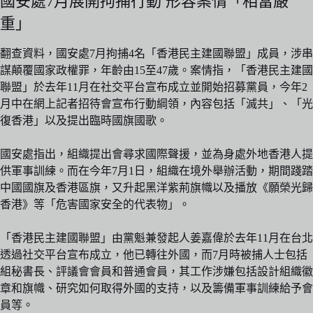
國安處7月展開拘捕行動 形容案情「相當嚴
重」
翻查資料，國安處7月拘捕4名「香港民主建國聯盟」成員，涉串
謀顛覆國家政權罪，年齡由15至47歲。案情指，「香港民主建國
聯盟」於去年11月在社交平台宣布成立並開始招募黨員，今年2
月中在網上記者招待會宣布行動綱領，內容包括「滅共」、「光
復香港」以及提出臨時國旗國歌。
國安處指出，組織提出會尋求國際聲援，並為身處外地香港人提
供軍事訓練。而在今年7月1日，組織在境外舉辦活動，期間踐踏
中國國旗及香港區旗，又升起黑洋紫荊旗幟以及播放《願榮光歸
香港》等「危害國家安全的代表物」。
「香港民主建國聯盟」由黨魁兼發起人姜嘉偉於去年11月在台北
透過社交平台宣布成立，他已轉往外國，而7月時被捕人士包括
組秘書長、評議會會員和普通會員，其工作涉嫌包括設計組織徽
章和旗幟、研究如何取得外國的支持，以及籌備軍事訓練給予會
員等。