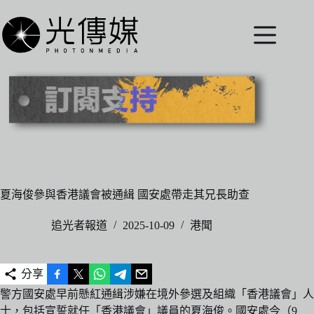
跳
至
主
要
內
容
夏海俊參與香港議會被通緝 國安處帶走其兄長助查
追光者報道
2025-10-09
港聞
分享
警方國安處早前懸紅通緝涉嫌在境外參選及組織「香港議會」人
士，包括宣誓就任「香港議會」議員的夏海俊。國安處今（9