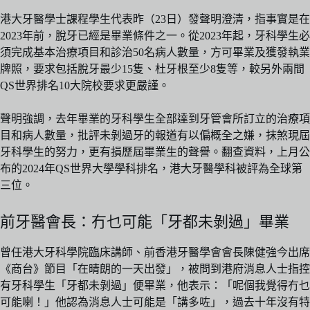
港大牙醫學士課程學生代表昨（23日）發聲明澄清，指事實是在
2023年前，脫牙已經是畢業條件之一。從2023年起，牙科學生必
須完成基本治療項目和診治50名病人數量，方可畢業及獲發執業
牌照，要求包括脫牙最少15隻、杜牙根至少8隻等，較另外兩間
QS世界排名10大院校要求更嚴謹。
聲明強調，去年畢業的牙科學生全部達到牙管會所訂立的治療項
目和病人數量，批評未剝過牙的報道有以偏概全之嫌，抹煞現屆
牙科學生的努力，更有損歷屆畢業生的聲譽。翻查資料，上月公
布的2024年QS世界大學學科排名，港大牙醫學科被評為全球第
三位。
前牙醫會長：冇乜可能「牙都未剝過」畢業
曾任港大牙科學院臨床講師、前香港牙醫學會會長陳健強今出席
《商台》節目「在晴朗的一天出發」，被問到港府消息人士指控
有牙科學生「牙都未剝過」便畢業，他表示：「呢個我覺得冇乜
可能喇！」他認為消息人士可能是「講多咗」，過去十年沒有特