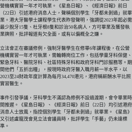
營機構實習一年才可執業。《星島日報》、《經濟日報》前日
（22日）引述港府消息人士，聲稱個別學生「牙都未剝過」就畢
業。港大牙醫學士課程學生代表昨發聲明，強調從2023年起必需
最少脫牙15隻、杜牙根8隻和診治50名病人，方可畢業及獲發執
業牌照，批評報道有欠全面，或有以偏概全之嫌。
立法會正在審議修例，強制牙醫學生在修畢6年課程後，在公營
機構實習一年才可執業，需輪轉崗位工作，包括學童牙科保健、
緊急牙科、醫院牙科、社區特殊牙科和政府牙科門診服務等。期
間他們「五折出糧」，按現時政府牙醫入職月薪一半水平，以
2023至24財政年度計算為每月34,470港元，港府稱薪酬水平比照
實習醫生。
事件引發爭議，牙科學生不滿認為修例不設過渡期，會令畢業時
間推遲。《星島日報》、《經濟日報》前日（22日）均引述港府
消息人士放風，指控個別學生「牙都未剝過」就畢業。《星島》
又引述盧寵茂會見立法會議員時，批評學生「手藝」仍未達標
準。