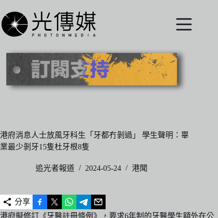
跳
至
主
要
內
容
港府消息人士放風牙科生「牙都冇剝過」 學生聲明：畢
業最少剝牙15隻杜牙根8隻
追光者報道
2024-05-24
港聞
分享
港府擬修訂《牙醫註冊條例》，要求6年制的牙醫學生額外在公