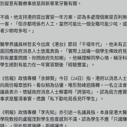
別留意有醫療事故是與新畢業牙醫有關。
不過，他支持港府提出實習一年方案，認為多處理個案是百利無
一害，「佢亦都唔係冇人工，當然可能比一個全職可能少咗，或
者少啲咁多啦。」
醫學界議員林哲玄今出席《港台》節目「千禧年代」，他未有正
面回應政府消息人士放風真偽，「實際上話邊一個學生俾政府見
到有嚴重問題，你問政府先知喇」。他稱理解同學心情，稱牙科
學生絕對有能力在一年實習期後「經驗豐富」。
《信報》政情專欄「余錦賢」今日（24日）指，港府以消息人士
向兩份報章放料，看似稍為佔優，唯形勢峰迴路轉。一名立法會
議員表示，懷疑政府消息人士解畫時「誇張咗」，認為局方應實
事求是釐清事實，透露「私下勸咗局長見吓學生」。
《明報》政情專欄「李先知」亦引述一名議員指，本身是港大醫
學院教授的盧寵茂對學生態度感到不滿，認為學生不應「只識賺
錢」，因此態度強硬、拒絕讓步。