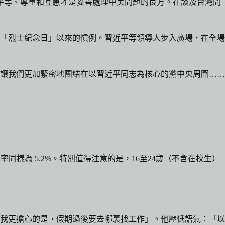
，平等、尊重和互惠才是妥善處理中美問題的良方。在談及台灣問
立「烈士紀念日」以來的慣例。習近平等領導人步入廣場，在全場
，讓我們更加緊密地團結在以習近平同志為核心的黨中央周圍……
率同樣為 5.2%。特別值得注意的是，16至24歲（不含在校生）
我更擔心的是，假期過後要去哪裏找工作」。他壓低語氣：「以