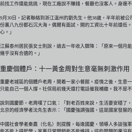
前找工作還能挑挑，現在工廠說不賺錢，餐廳也沒客人。身邊不
9月30日，記者聯絡到浙江溫州的劉先生。他38歲，半年前
份裏八九份都石沉大海。偶爾有面試，開的工資比十年前還低。
心。」
江蘇泰州居民張女士則說，過去一年收入驟降：「原來一個月能
幾乎沒有合適的。」
重慶個體戶：十一黃金周對生意毫無刺激作用
重慶老城區的個體戶老周，開着一家小餐館。疫情之後，生意一
只能自己一個人撐。社保局前幾天還打電話催我補繳。我不是不
說到國慶節，老周嘆了口氣：「對老百姓來說，生活要安穩了，
北京的經濟學者沈先生表示：「國慶強調強國，這是國家發展
中國社會學者秦農（化名）則提醒，每逢國慶，領導人多談強軍
能不能上得起學、家裏日常開銷能不能維持，這些問題如果沒有