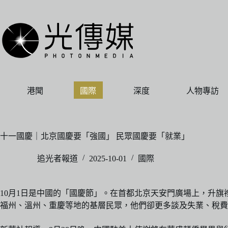
跳
至
主
要
內
容
港聞
國際
深度
人物專訪
十一國慶｜北京國慶要「強國」 民眾國慶要「就業」
追光者報道
2025-10-01
國際
10月1日是中國的「國慶節」。在首都北京天安門廣場上，升
福州、溫州、重慶等地的基層民眾，他們卻更多談及失業、稅費