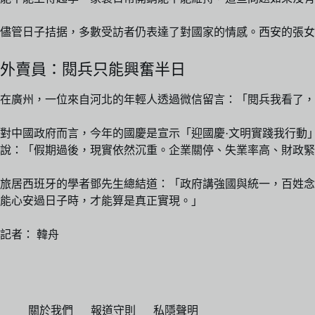
儘管日子拮据，多數受訪者仍表達了對國家的情感。西安的張
外賣員：閱兵只能興奮半日
在廣州，一位來自河北的年輕人透過微信留言：「閱兵我看了，
對中國政府而言，今年的國慶是宣示「迎國慶·文明實踐我行動
說：「假期過後，現實依然沉重。企業關停、失業率高、財政緊
旅居西班牙的學者鄧先生總結道：「政府講強國與統一，百姓念
能心安過日子時，才能算是真正實現。」
記者： 韓舟
關於我們
報道守則
私隱聲明