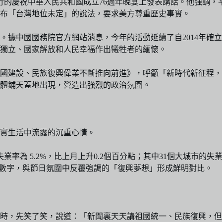
舉行的慶祝中華人民共和國成立76週年晚宴上發表講話。他強調
布「台灣地位未定」的說法，要求美方尊重歷史事實。
。據中國國務院官方網站消息，今年的活動延續了自2014年確
獨立、國家解放和人民幸福作出犧牲者的緬懷。
強國建設、民族復興偉業不斷推向前進》，呼籲「新時代新征程
體鋪天蓋地出現，營造出強烈的政治氛圍。
實生活中流露的沉重心情。
率為 5.2%，比上月上升0.2個百分點；其中31個大城市的失業
這些數字，與節日氛圍中反覆強調的「復興夢想」形成鮮明對比。
時，先笑了笑，說道：「新聞裏天天講祖國統一、民族復興，但