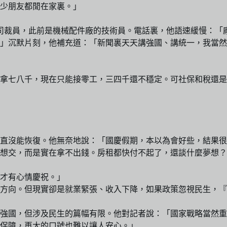
少朋友都閒在家裏。」
被公司裁員，此前是機械配件廠的技術員。電話裏，他語速緩慢：
」沉默片刻，他補充道：「新聞裏天天講強國、講統一，我當然
拿七八千，現在只能接零工，三四千還不穩定。可社保和稅還是
直沒能恢復。他無奈地說：「國慶假期，本以為會好些，結果很
想交，而是實在拿不出錢。房租都快付不起了，還談什麼夢想？
才有心情慶祝。」
的方向。但現實卻是就業緊張、收入下降，如果政策忽視民生，
強國，但涉及民生的篇幅有限。他對記者說：「國家戰略當然重
保障，再大的口號也難以讓人安心。」