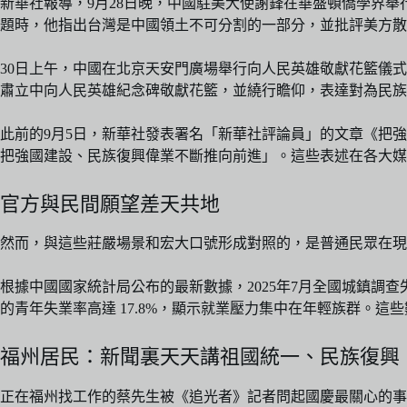
新華社報導，9月28日晚，中國駐美大使謝鋒在華盛頓僑學界
題時，他指出台灣是中國領土不可分割的一部分，並批評美方散
30日上午，中國在北京天安門廣場舉行向人民英雄敬獻花籃儀式
肅立中向人民英雄紀念碑敬獻花籃，並繞行瞻仰，表達對為民族
此前的9月5日，新華社發表署名「新華社評論員」的文章《把
把強國建設、民族復興偉業不斷推向前進」。這些表述在各大媒
官方與民間願望差天共地
然而，與這些莊嚴場景和宏大口號形成對照的，是普通民眾在現
根據中國國家統計局公布的最新數據，2025年7月全國城鎮調查失業
的青年失業率高達 17.8%，顯示就業壓力集中在年輕族群。
福州居民：新聞裏天天講祖國統一、民族復興
正在福州找工作的蔡先生被《追光者》記者問起國慶最關心的事