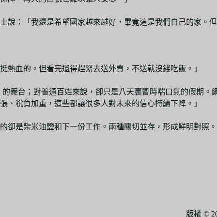
女士說：「我還是希望國家越來越好，畢竟這是我們自己的家。
挺熱血的。但看完還得趕緊去送外賣，不送就沒錢吃飯。」
」的舞台；對普通百姓來說，卻只是八天裏暫時喘口氣的假期。
張、稅負加重，這些都讓很多人對未來的信心持續下降。」
的卻是柴米油鹽和下一份工作。兩種關切並存，形成鮮明對照。
版權 © 202