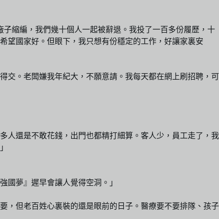
「廠子縮編，我們幾十個人一起被辭退。我投了一百多份履歷，十
希望國家好。但眼下，我只想有份穩定的工作，好讓家裏安
得交。老闆嫌我年紀大，不願意請。我每天都在網上刷招聘，可
多人還是不敢花錢，出門也都精打細算。客人少，員工走了，我
」
『強國夢』遲早會讓人覺得空洞。」
要，但老百姓心裏裝的還是眼前的日子。醫療要不要排隊、孩子