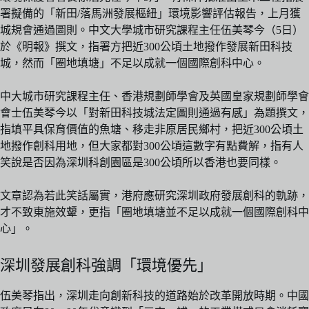
署擬備的「新田/落馬洲發展樞紐」環境影響評估報告，上月獲
城規會通過圖則。中文大學城市研究課程主任伍美琴今（5日）
於《明報》撰文，指署方把近300公頃土地撥作發展新田科技
城，然而「圈地填塘」不足以成就一個國際創科中心。
中大城市研究課程主任、香港規劃師學會及英國皇家規劃師學會
會士伍美琴今以「對新田科技城法定圖則通過有感」為題撰文，
指填平具保育價值的魚塘、移走非原居民鄉村，把近300公頃土
地撥作創科用地，但大家都對300公頃這數字有點費解，指有人
笑說是否因為深圳科創園區是300公頃所以香港也要同樣。
文章認為若此笑話屬實，港府應研究深圳政府發展創科的軌跡，
才不致東施效顰，更指「圈地填塘並不足以成就一個國際創科中
心」。
深圳發展創科強調「環境優先」
伍美琴指出，深圳走向創新科技的道路始於改革開放時期。中國