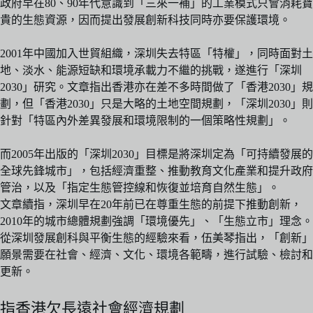
政府早在80、90年代意識到「三來一補」的工業模式只會消耗寶
貴的生態資源，因而提出發展創新科技同時亦要保護環境。
2001年中國加入世貿組織，深圳失去特區「特權」，同時面對土
地、淡水、能源短缺和環境承載力不繼的挑戰，遂進行「深圳
2030」研究。文章指出香港亦在差不多時間做了「香港2030」規
劃，但「香港2030」只是大略的土地空間規劃，「深圳2030」則
針對「特區內外差異發展和環境限制的一個策略性規劃」。
而2005年出版的「深圳2030」目標是將深圳定為「可持續發展的
全球先鋒城市」，包括經濟重整、推動教育文化產業和提升政府
管治，以及「指定生態管控線和恢復並培育自然生態」。
文章續指，深圳早在20年前已在尊重生態的前提下推動創新，
2010年的城市總體規劃強調「環境優先」、「生態立市」理念。
從深圳發展創科與平衡生態的經驗來看，伍美琴指出，「創新」
願景需要在社會、經濟、文化、環境各範疇，進行試驗、檢討和
更新。
指香港欠長遠社會經濟規劃