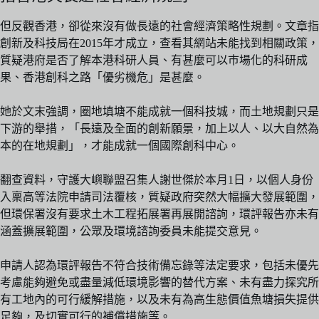
但反觀香港，卻從來沒有做長遠的社會經濟策略性規劃。文章指
創新及科技局在2015年才成立，查看其網站未能找到相關政策，
質疑港府是否了解本港科研人員、有甚麼可以巿場化的科研成
果、香港創科之路「優劣機危」是甚麼。
她於文末強調，圈地填塘不能成就一個科技城，而土地規劃只是
下游的舉措，「長遠及全面的創新願景，加上以人、以大自然為
本的在地規劃」，才能成就一個國際創科中心。
翻查資料，守護大嶼聯盟召集人謝世傑於本月1日，以個人身份
入稟高等法院申請司法覆核，質疑政府突然大幅擴大發展範圍，
但環保署沒有要求土木工程拓展署再展開諮詢，環評報告亦未有
涵蓋擴展範圍，公眾及環境諮詢委員未能提交意見。
申請人認為環評報告不符合技術備忘錄等法定要求，包括未優先
考慮能夠避免或盡量減低環境影響的替代方案、未有盡力探究所
有工地內的可行緩解措施，以及未有為高生態價值魚塘損失提供
足夠，及切實可行的補償措施等。