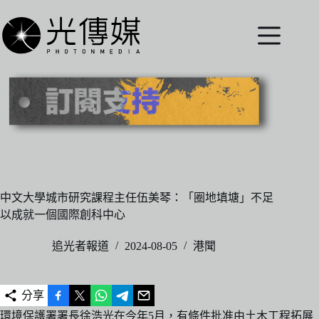
跳
至
主
要
內
容
中文大學城市研究課程主任伍美琴：「圈地填塘」不足
以成就一個國際創科中心
追光者報道
2024-08-05
港聞
分享
環境保護署署長徐浩光在今年5月，有條件批准由土木工程拓展