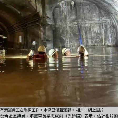
有港鐵員工在隧道工作，水深已浸至頸部。 相片：網上圖片
葵青區區議員、港鐵車長梁志成向《光傳媒》表示，估計相片的