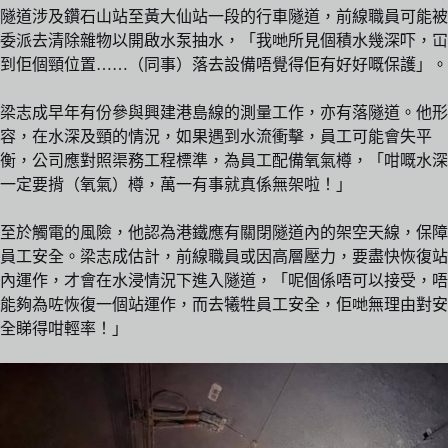
隧道涉及鑽石山站至黃大仙站一段的行車隧道，前線職員可能被
委派去清除雜物以開啟水泵抽水，「我哋所見個積水幾深吓，冚
到佢個頸位置……（同事）落去設備唔覺得佢有好好嘅保護」。
梁志成早年有份參與興建港島線的測量工作，亦有落隧道。他形
容，在水深及頸的情況，如果遇到水流衝擊，員工可能會失平
衡，公司應對照渠務工程標準，為員工配備氧氣樽，「咁嘅水深
一定要揹（氧氣）樽，萬一有事就真係無架啦！」
至於觸電的風險，他認為港鐵應有關閉隧道內的架空天線，保障
員工安全。梁志成估計，前線職員或因高層壓力，要盡快恢復站
內運作，才會在水浸情況下進入隧道，「呢個係唔可以接受，唔
能夠為咗恢復一個站運作，而去犧牲員工安全，佢哋無理由對安
全睇得咁輕率！」