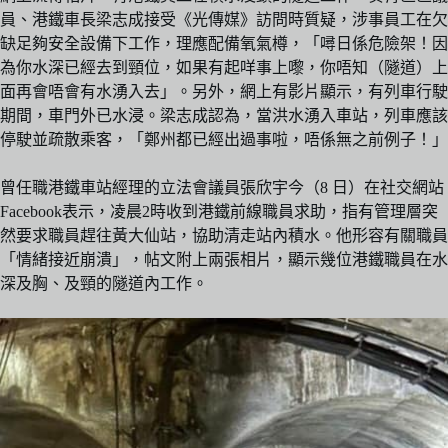
員、港鐵車長梁志成接受《光傳媒》訪問時質疑，涉事員工在欠
缺足夠安全設備下工作，理應配備氧氣樽，「噚日係危險架！因
為你水深已經去到頸位，如果有起咩事上嚟，你唔知（隧道）上
面再會唔會有水湧入去」。另外，網上有影片顯示，有列車行駛
期間，車門外已水浸。梁志成認為，當洪水湧入車站，列車應該
停駛並疏散乘客，「鄭州都已經出過事啦，唔係無之前例子！」
曾任職港鐵車站經理的立法會議員張欣宇今（8 日）在社交網站
Facebook表示，凌晨2時收到港鐵前線職員求助，指有管理層突
然要求職員趕往黃大仙站，協助清走站內積水。他形容有關職員
「情緒接近崩潰」，帖文附上兩張相片，顯示幾位港鐵職員在水
深及胸、及頸的隧道內工作。