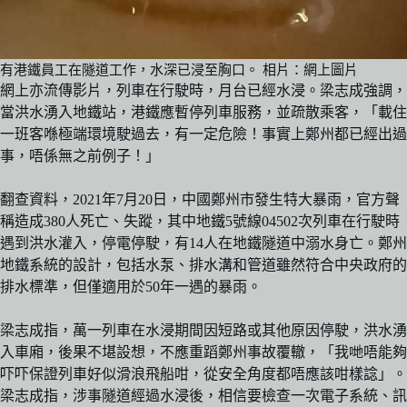
有港鐵員工在隧道工作，水深已浸至胸口。 相片：網上圖片
網上亦流傳影片，列車在行駛時，月台已經水浸。梁志成強調，
當洪水湧入地鐵站，港鐵應暫停列車服務，並疏散乘客，「載住
一班客喺極端環境駛過去，有一定危險！事實上鄭州都已經出過
事，唔係無之前例子！」
翻查資料，2021年7月20日，中國鄭州市發生特大暴雨，官方聲
稱造成380人死亡、失蹤，其中地鐵5號線04502次列車在行駛時
遇到洪水灌入，停電停駛，有14人在地鐵隧道中溺水身亡。鄭州
地鐵系統的設計，包括水泵、排水溝和管道雖然符合中央政府的
排水標準，但僅適用於50年一遇的暴雨。
梁志成指，萬一列車在水浸期間因短路或其他原因停駛，洪水湧
入車廂，後果不堪設想，不應重蹈鄭州事故覆轍，「我哋唔能夠
吓吓保證列車好似滑浪飛船咁，從安全角度都唔應該咁樣諗」。
梁志成指，涉事隧道經過水浸後，相信要檢查一次電子系統、訊