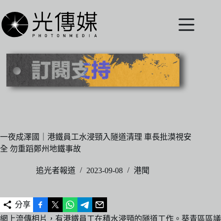
跳
至
主
要
內
容
一夜成澤國｜港鐵員工水浸頸入隧道清理 車長批漠視安
全 勿重蹈鄭州地鐵事故
追光者報道
2023-09-08
港聞
分享
網上流傳相片，有港鐵員工在積水浸頸的隧道工作。葵青區區議