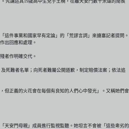
祭文」。先講述其19歲高中生兒子王楠，在離天安門數十米遠的南長
句「這件事黨和國家早有定論」的「荒謬言詞」來搪塞記者提問。
作出回應和處理。
殘者作明確交代。
」及死難者名單；向死者難屬公開道歉，制定賠償法案；依法追
滅，但正義的火花會在每個有良知的人們心中發光」。又稱她們會
對「天安門母親」成員進行監視監聽。她坦言不會被「這些卑劣的