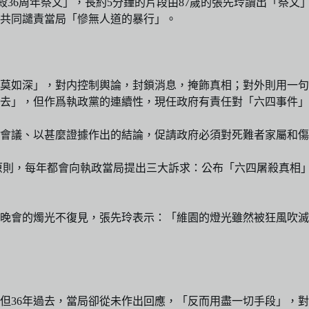
四』屠殺36周年祭文」，長約5分鐘的片段由87歲的張先玲讀出「
並共同譴責當局「慘無人道的暴行」。
諱莫如深」，對内控制輿論，封鎖消息，掩飾真相；對外則用一
去」，但作爲執政黨的連續性，現任政府有責任對「六四事件」
會議、以甚麼證據作出的結論，促請政府必須對死難者家屬和傷
原則，每年都會向執政當局提出三大訴求：公布「六四屠殺真相
四晚會的燭光不復見，張先玲表示：「維園的燈光雖然被狂風吹
但36年過去，當局卻從未作出回應，「反而用盡一切手段」，