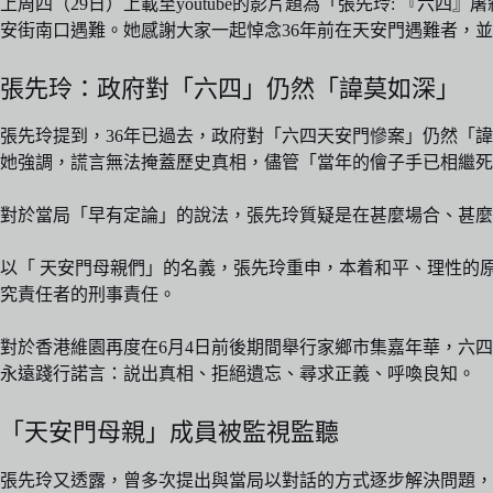
上周四（29日）上載至youtube的影片題為「張先玲: 『六
安街南口遇難。她感謝大家一起悼念36年前在天安門遇難者，
張先玲：政府對「六四」仍然「諱莫如深」
張先玲提到，36年已過去，政府對「六四天安門慘案」仍然「
她強調，謊言無法掩蓋歷史真相，儘管「當年的儈子手已相繼死
對於當局「早有定論」的說法，張先玲質疑是在甚麼場合、甚麼
以「 天安門母親們」的名義，張先玲重申，本着和平、理性的
究責任者的刑事責任。
對於香港維園再度在6月4日前後期間舉行家鄉市集嘉年華，六
永遠踐行諾言：説出真相、拒絕遺忘、尋求正義、呼喚良知。
「天安門母親」成員被監視監聽
張先玲又透露，曾多次提出與當局以對話的方式逐步解決問題，