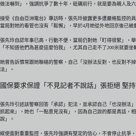
做法嚇到」，強調抗爭了數十年，砥礪前行，就是要為親人及六
接受《自由亞洲電台》專訪時，張先玲披露更多遭嚴格監控的具
當局對她的看管也沒有「鬆懈」，早於4月她從外地回京後已被
張先玲自認年事已高，行動不便，當局仍對她「盯得很緊」，舉
「不知道他們為甚麼這麼怕我」，尤其自己走不了200米就要
她曾告訴慣常跟她聯絡的警察，自己「沒辦法反對、也反對不掉
法」。
國保要求保證「不見記者不說話」張拒絕 堅
張先玲引述該警察回答「承認」犯法，並承認自己「也沒辦法」
抓起來」，她也「一點意見沒有」，因為自己說的都是真話，相
說」。
縱使面對重重監控，張先玲強調有堅定的信心，不會停止抗爭，