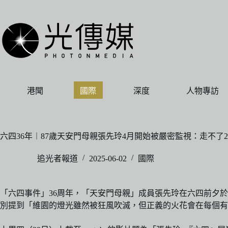
跳
至
主
要
內
容
港聞
國際
深度
人物專訪
六四36年︱87歲天安門母親張先玲4月開始被嚴密監視：走不了2
追光者報道
2025-06-02
國際
「六四事件」36周年，「天安門母親」成員張先玲在六四前夕
別提到「維園的燈光雖然被狂風吹滅，但正義的火花會在每個有