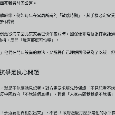
四死難者討回公道。
體細節，例如每年在當局所謂的「敏感時期」，其手機必定會受
嚴密看管。
例她從海南回北京家裏已快午夜12時，國保便非常緊張打電話通
坐輪椅，反問「我有那麼可怕嗎」。
」他們在門口設崗的做法，又解釋自己理解國保是為了吃飯，但
持抗爭是良心問題
，就是不能讓她見記者。對方更要求張先玲保證「不見記者不說
反中國政府「不說這個真相」，難道「人家來問我我還不說嗎」
「永遠要把真相說出來」，不管「 政府怎麼打壓那是他的水平