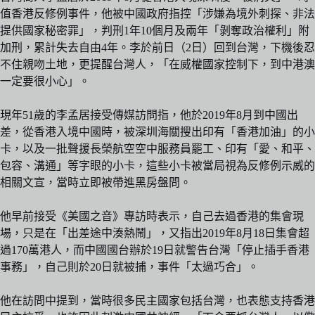
值香港反修例事件，他被中國政府指控「涉嫌為境外刺探、非法
提供國家秘密罪」，判刑1年10個月及兩年「剝奪政治權利」附
加刑，累計失去自由4年。李於前日（2日）回到台灣，下機後忍
不住親吻土地，更提醒台灣人，「在威權國家控制下，到中港澳
一定要很小心」。
現年51歲的李孟居接受傳媒訪問指，他於2019年8月到中國出
差，從香港入境中國時，被深圳海關搜出印有「香港加油」的小
卡，以及一批聲援長榮航空空中服務員罷工、印有「愛、和平、
包容、溝通」等字眼的小卡，這些小卡被當局視為反修例示威的
相關文宣，當時立即被帶進黑房盤問。
他早前接受《美國之音》專訪時表示，自己去過香港的集會現
場，只是在「出差途中湊熱鬧」，又指出2019年8月18日集會超
過170萬港人，而中國國台辦於19日就警告台灣「停止插手香港
事務」，自己則於20日就被捕，事件「太過巧合」。
他在訪問中提到，當時很多民主國家包括台灣，也表態支持香港