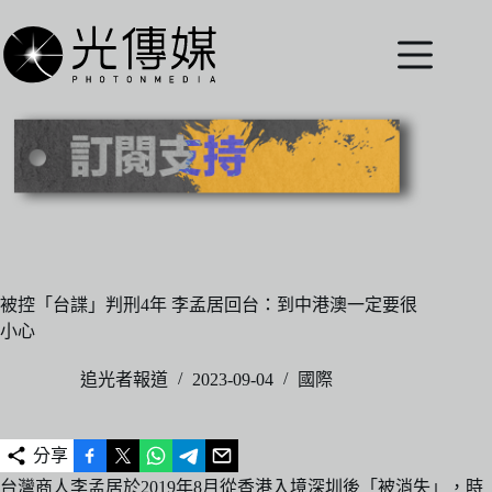
跳
至
主
要
內
容
被控「台諜」判刑4年 李孟居回台：到中港澳一定要很
小心
追光者報道
2023-09-04
國際
分享
台灣商人李孟居於2019年8月從香港入境深圳後「被消失」，時