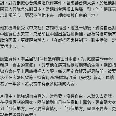
談，對方稱擔心台灣媒體操作事件，會影響台灣大選，於是他對
國安人員說會先到日本。當踏出台灣松山機場一刻，他向傳媒表
示非常開心，更忍不住跪下來，親吻這片自由的土地。
他於機場接受《中央社》訪問時指出，經歷一切後，覺得自己對
中國實在太天真，只是前往中國出差就被拘捕，認為背後可能有
政治因素，更提醒台灣人，「在威權國家控制下，到中港澳一定
要很小心」。
翻查資料，李孟居7月24日獲釋前往日本後，7月底開設Youtube
頻道「自由的空氣」，分享他在廣東監獄服刑時的生活，例如指
獄方會在早上用廣播把人吵醒、每天固定食飯及靜思時間、被要
求坐在床邊反省等。還會每晚7點準時收看《央視》新聞，連續
看了一年多，發現當中有很多假新聞內容。
片段中，他強調自由真的非常重要，沒有自由，人就失去靈魂，
在極權專制的國家，隨時輪到自己被任意扣上罪名，更奉勸大家
到「那個地方」一定要謹言慎行，「那個地方」盡量不要去，更
說要去等變好再去。