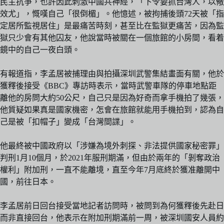
民主抗爭，也許因此刺激中國共神經，「下令要抓台灣人，以儆
效尤」，慨嘆自己「很倒楣」。他憶述，被拘捕後頭72天被「指
定居所監視居住」是最痛苦時刻，甚至比在監獄更痛苦，因為監
獄只少會有其他囚友，他說當時被關在一個旅館的小房間，看着
鏡中的自己一夜白頭。
有報道指，李孟居被捕理由與拍攝深圳武警集結畫面有關，他於
獲釋後接受《BBC》專訪時表示，當時武警車隊的停車地點距
離他的房問大約50公尺，自己只是因為好奇而拿手機拍了幾張，
他質疑如果真是國家機密，怎會在旅館就能用手機拍到，認為自
己是被「扣帽子」變成「台灣間諜」。
他最終被中國政府以「涉嫌為境外刺探、非法提供國家秘密罪」
判刑1月10個月，於2021年服刑期滿，但由於兩年的「剝奪政治
權利」附加刑，一直不能離境，直至今年7月底終於獲准離開中
國，前往日本。
李孟居前日回台接受當地記者訪問時，被問到為何獲釋後先赴日
而非直接回台，他表示在附加刑期滿前一周，被深圳國安人員約