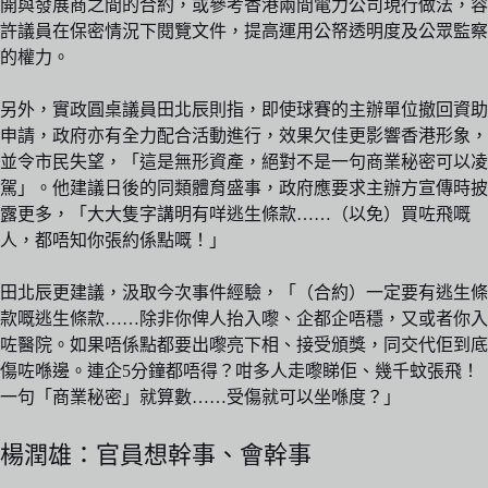
開與發展商之間的合約，或參考香港兩間電力公司現行做法，容
許議員在保密情況下閱覽文件，提高運用公帑透明度及公眾監察
的權力。
另外，實政圓桌議員田北辰則指，即使球賽的主辦單位撤回資助
申請，政府亦有全力配合活動進行，效果欠佳更影響香港形象，
並令市民失望，「這是無形資產，絕對不是一句商業秘密可以凌
駕」。他建議日後的同類體育盛事，政府應要求主辦方宣傳時披
露更多，「大大隻字講明有咩逃生條款……（以免）買咗飛嘅
人，都唔知你張約係點嘅！」
田北辰更建議，汲取今次事件經驗，「（合約）一定要有逃生條
款嘅逃生條款……除非你俾人抬入嚟、企都企唔穩，又或者你入
咗醫院。如果唔係點都要出嚟亮下相、接受頒獎，同交代佢到底
傷咗喺邊。連企5分鐘都唔得？咁多人走嚟睇佢、幾千蚊張飛！
一句「商業秘密」就算數……受傷就可以坐喺度？」
楊潤雄：官員想幹事、會幹事