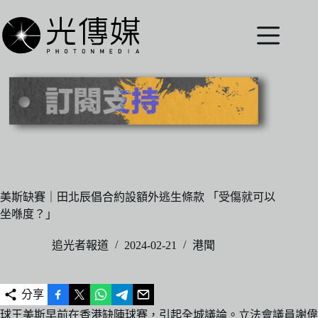
跳
至
主
要
內
容
美斯缺賽｜田北辰倡合約設額外逃生條款 「受傷就可以
坐喺度？」
追光者報道
2024-02-21
港聞
分享
球王美斯早前在香港缺陣球賽，引起全城議論。立法會議員謝偉