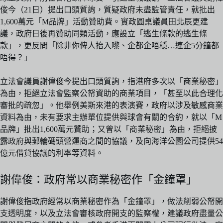
俊今（21日）提出口頭質詢，質疑政府未盡監管責任，就批出
1,600萬元「M品牌」活動贊助費。實政圓桌議員田北辰更建
議，政府日後再贊助同類活動，應設立「逃生條款的逃生條
款」，更反問「除非你俾人抬入嚟、企都企唔穩…連企5分鐘都
唔得？」
立法會議員謝偉俊今提出口頭質詢，指港府多次以「商業秘密」
為由，拒絕立法會監察公帑資助的商業項目，「甚至以此合理化
審批的疏忽」。他舉例美斯來港的表演賽，政府以涉及敏感商業
資料為由，未有要求主辦單位提供與球會有關的合約，就以「M
品牌」批出1,600萬元贊助；又曾以「商業秘密」為由，拒絕披
露政府與郵輪碼頭營運商之間的協議，及向海洋公園公司提供54
億元借貸協議的利率等資料。
謝偉俊：政府常以商業秘密作「金鐘罩」
謝偉俊指政府經常以商業秘密作為「金鐘罩」，做法削弱公帑開
支透明度，以及立法會審核政府開支的監察權，建議政府盡量公