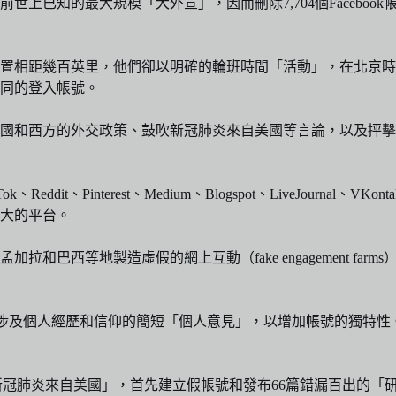
上已知的最大規模「大外宣」，因而刪除7,704個Facebook
置相距幾百英里，他們卻以明確的輪班時間「活動」，在北京時
同的登入帳號。
國和西方的外交政策、鼓吹新冠肺炎來自美國等言論，以及抨擊
、Reddit、Pinterest、Medium、Blogspot、LiveJour
大的平台。
巴西等地製造虛假的網上互動（fake engagement fa
表涉及個人經歷和信仰的簡短「個人意見」，以增加帳號的獨特
「新冠肺炎來自美國」，首先建立假帳號和發布66篇錯漏百出的「研究