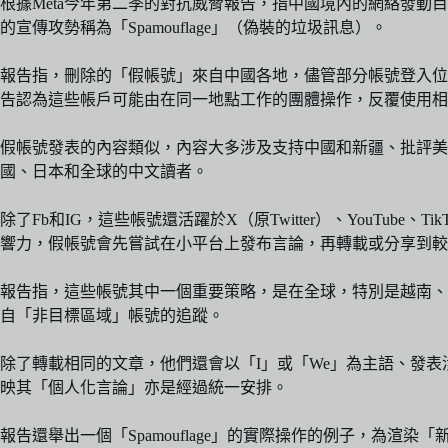
根據Meta今年第二季的對抗威脅報告，指中國境內的網絡發動目前世
的宣傳攻勢稱為「Spamouflage」（偽裝的垃圾訊息）。
報告指，刪除的「假帳號」來自中國各地，儘管部分帳號登入位
告認為這些帳戶可能由在同一地點工作的團體操作，反覆使用相
假帳號發表的內容類似，內容大多涉及支持中國和新疆、批評美
國、日本和全球的中文讀者。
除了Fb和IG，這些帳號還活躍於X（原Twitter）、YouTube、TikTok
響力，假帳號會先嘗試在小平台上發布言論，再轉載或分享到較
報告指，這些帳號其中一個重要策略，是在全球，特別是越南、孟加拉和
自「非目標區域」帳號的追蹤。
除了轉載相同的文章，他們還會以「I」或「We」為主語、發
映其「個人化言論」亦是經過統一安排。
報告還舉出一個「Spamouflage」的實際操作的例子，為渲染