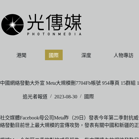
跳
至
主
要
內
容
港聞
國際
深度
人物專訪
中國網絡發動大外宣 Meta大規模刪7704Fb帳號 954專頁 15群組 
追光者報道
2023-08-30
國際
社交媒體Facebook母公司Meta昨（29日）發表今年第二季對抗威脅報告
絡發動目前世上最大規模的宣傳攻勢，發表有關中國和新疆的正