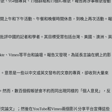
帳號、954個專頁、15個群組和15個IG帳號，報告將涉事帳號發動
間上午和下午活動、午餐和晚餐時間休息，到晚上再次活動。報
批評中國的記者和學者。其目標受眾包括台灣、美國、澳洲、英
nal、VKontakte、Vimeo等平台和論壇。報告又發現，為延長言論在網上的影
rms）。意思是一些以中文或英文發布的文章的專頁，卻收到大量來
性。然而，數百個假帳號會不約而同出現同樣的「個人意見」，反
論文」；然後在YouTube和Vimeo兩個影片分享平台宣傳這些