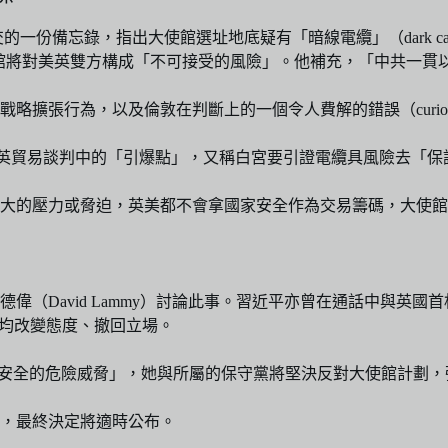
的一份備忘錄，指出大使館選址地底疑有「暗線電纜」（dark c
，新大使館將對美英雙方構成「不可接受的風險」。他補充，「中共一
，以及倫敦在判斷上的一個令人費解的錯誤（curious error 
容事件為美英貿易談判中的「引爆點」，又稱白宮要引證電纜具風險去「保護
大的壓力或脅迫，英美都不會拿國家安全作為交易籌碼，大使館
（David Lammy）討論此事。習近平亦曾在通話中與英國首
廳均改變態度、撤回立場。
國家與經濟安全的危險威脅」，她與所屬的保守黨將堅決反對大使館
，最終決定將適時公布。