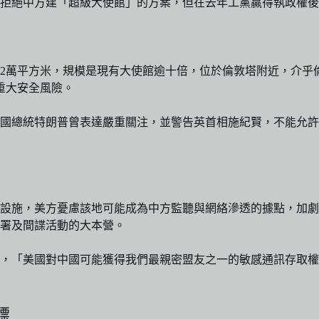
注而拒絕中方建「超級大使館」的方案，但在去年工黨贏得執政權
2萬平方米，規模是現有大使館逾十倍，位於倫敦塔附近，介乎倫敦金
重大安全風險。
國總統特朗普曾表達嚴重關注，並警告英首相施紀賢，不能允許
設施，美方憂慮該地可能成為中方監聽與網絡滲透的據點，加劇
署及間諜活動的大本營。
，「美國對中國可能獲得我們最親密盟友之一的敏感通訊存取權
標