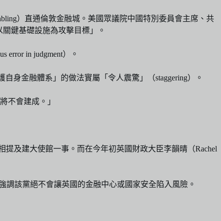
abling）直通倫敦金融城。美國眾議院中國特別委員會主席、共
貫以關鍵基礎設施為攻擊目標」。
in judgment）。
自身金融體系」的做法實屬「令人震驚」（staggering）。
將不會建成。」
相提及建大使館一事。而在今年初英國財政大臣李韻晴（Rachel
計劃，強調該黨絕不會讓英國的金融中心或國家安全陷入風險。