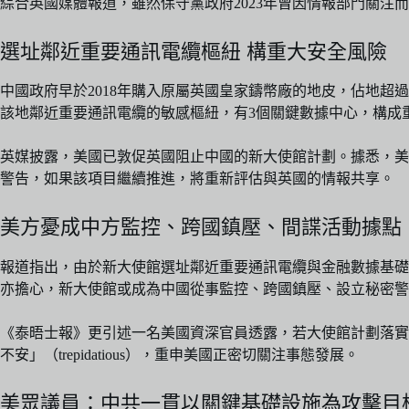
綜合英國媒體報道，雖然保守黨政府2023年曾因情報部門關
選址鄰近重要通訊電纜樞紐 構重大安全風險
中國政府早於2018年購入原屬英國皇家鑄幣廠的地皮，佔地超過
該地鄰近重要通訊電纜的敏感樞紐，有3個關鍵數據中心，構成
英媒披露，美國已敦促英國阻止中國的新大使館計劃。據悉，美
警告，如果該項目繼續推進，將重新評估與英國的情報共享。
美方憂成中方監控、跨國鎮壓、間諜活動據點
報道指出，由於新大使館選址鄰近重要通訊電纜與金融數據基礎
亦擔心，新大使館或成為中國從事監控、跨國鎮壓、設立秘密警
《泰晤士報》更引述一名美國資深官員透露，若大使館計劃落實
不安」（trepidatious），重申美國正密切關注事態發展。
美眾議員：中共一貫以關鍵基礎設施為攻擊目