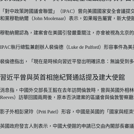
「對中政策跨國議會聯盟」（IPAC）曾向美國國家安全會議提交
和黨穆勒納爾（John Moolenaar）表示，如果報告屬實
穆勒納爾認為，建案會在美國引發嚴重關注，亦會被視為北京的戰略擴張行為
IPAC執行總監兼創辦人裴倫德（Luke de Pulford）形
裴倫德指出，「現在是時候向習近平發出明確訊息：無論受到多
習近平曾與英首相施紀賢通話提及建大使館
消息指，中國外交部長王毅在去年訪問倫敦時，曾與英國外相林德偉
Reeves）訪華回國兩周後，原本否決建案的區議會與倫敦警察
影子外相彭黛玲（Priti Patel）形容，中國是英國的「
英國政府發言人則表示，中國大使館的申請已交由內閣部長審議