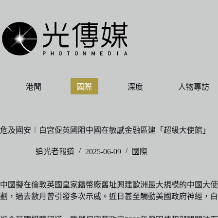
跳
至
主
要
內
容
港聞
國際
深度
人物專訪
危及國安︱白宮促英國阻中國在敏感金融區建「超級大使館」
追光者報道
2025-06-09
國際
中國擬在倫敦英國皇家鑄幣廠舊址興建歐洲最大規模的中國大
劃，過去數月曾引發多次示威。近日甚至觸動美國政府神經，白