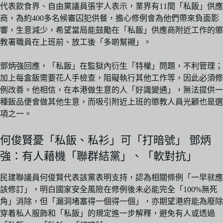
代表飲食界、自由黨議員張宇人表示，業界有11間「私飯」供應
商，為約400多名候審囚犯供餐，擔心修例會為他們帶來負面影
響，生意減少，希望當局能鼓勵在「私飯」供應商附近工作的懲
教署職員在上班前、放工後「多啲幫襯」。
鄧炳強回應，「私飯」在監獄內衍生「特權」問題，不利管理；
加上每盒飯需要花人手檢查，阻礙執行其他工作等，因此必須修
例改善。他相信，在本港做生意的人「好識變通」，無法提供一
種飯品便會做其他生意，而吸引附近上班的懲教人員光顧也是選
項之一。
何俊賢憂「私飯、私衫」可「打暗號」 鄧炳
強：有人藉機「聯群結黨」、「軟對抗」
民建聯議員何俊賢代表該黨表明支持，認為相關條例「一早就應
該修訂」，明白國家安全風險在修例後未必能完全「100%無死
角」消除，但「漏洞堵塞得一個得一個」，亦期望港府能為廢除
穿着私人服飾和「私飯」的規定進一步解釋，避免有人或透過