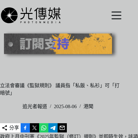
跳
至
主
要
內
容
立法會審議《監獄規則》 議員指「私飯、私衫」可「打
暗號」
追光者報道
2025-08-06
港聞
分享
政府上月中刊憲《2025年監獄（修訂）規則》並即時生效，該項