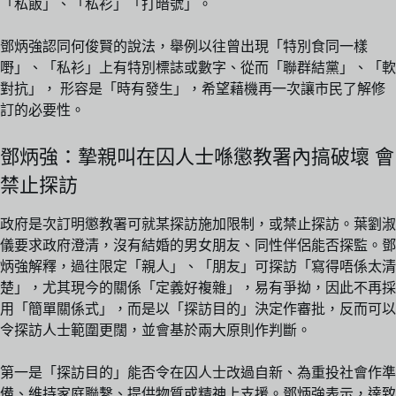
「私飯」、「私衫」「打暗號」。
鄧炳強認同何俊賢的說法，舉例以往曾出現「特別食同一樣
嘢」、「私衫」上有特別標誌或數字、從而「聯群結黨」、「軟
對抗」， 形容是「時有發生」，希望藉機再一次讓市民了解修
訂的必要性。
鄧炳強：摯親叫在囚人士喺懲教署內搞破壞 會
禁止探訪
政府是次訂明懲教署可就某探訪施加限制，或禁止探訪。葉劉淑
儀要求政府澄清，沒有結婚的男女朋友、同性伴侶能否探監。鄧
炳強解釋，過往限定「親人」、「朋友」可探訪「寫得唔係太清
楚」，尤其現今的關係「定義好複雜」，易有爭拗，因此不再採
用「簡單關係式」，而是以「探訪目的」決定作審批，反而可以
令探訪人士範圍更闊，並會基於兩大原則作判斷。
第一是「探訪目的」能否令在囚人士改過自新、為重投社會作準
備、維持家庭聯繫、提供物質或精神上支援。鄧炳強表示，達致