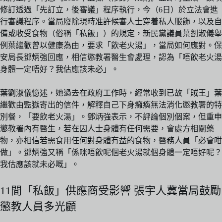
修訂透過「先訂立，後審議」程序執行，今（6日）於立法會進
行審議程序。當局廢除現時准許候審人士穿着私人服飾，以及自
備或收受食物（俗稱「私飯」）的規定，新民黨議員葉劉淑儀舉
例葉繼歡曾以健康為由，要求「飲老火湯」，當局如何應對。保
安局長鄧炳強回應，相信懲教署醫生會處理，認為「唔飲老火湯
身體一定唔好？我估應該未必」。
葉劉淑儀憶述，她過去在政府工作時，經常收到已故「賊王」葉
繼歡由監獄寄出的信件，解釋自己下身癱瘓無法消化懲教署的特
別餐，「要飲老火湯」。鄧炳強表示，不評論個別個案，但重申
懲教署內有醫生，若在囚人士身體有任何需要，會處方相關藥
物，亦相信若需食用任何對身體有益的食物，醫務人員「必會咁
做」。鄧炳強又稱「係咪唔飲呢個老火湯就個身體一定唔好呢？
我估應該就未必嘅」。
11間「私飯」供應商受影響 張宇人冀當局鼓勵
懲教人員多光顧