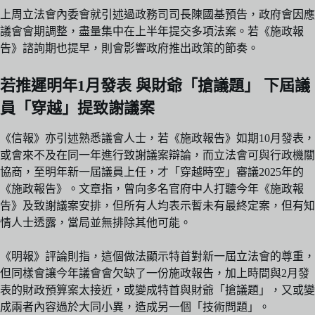
上周立法會內委會就引述過政務司司長陳國基預告，政府會因應
議會會期調整，盡量集中在上半年提交多項法案。若《施政報
告》諮詢期也提早，則會影響政府推出政策的節奏。
若推遲明年1月發表 與財爺「搶議題」 下屆議
員「穿越」提致謝議案
《信報》亦引述熟悉議會人士，若《施政報告》如期10月發表，
或會來不及在同一年進行致謝議案辯論，而立法會可與行政機關
協商，至明年新一屆議員上任，才「穿越時空」審議2025年的
《施政報告》。文章指，曾向多名官府中人打聽今年《施政報
告》及致謝議案安排，但所有人均表示暫未有最終定案，但有知
情人士透露，當局並無排除其他可能。
《明報》評論則指，這個做法顯示特首對新一屆立法會的尊重，
但同樣會讓今年議會會欠缺了一份施政報告，加上時間與2月發
表的財政預算案太接近，或變成特首與財爺「搶議題」，又或變
成兩者內容過於大同小異，造成另一個「技術問題」。