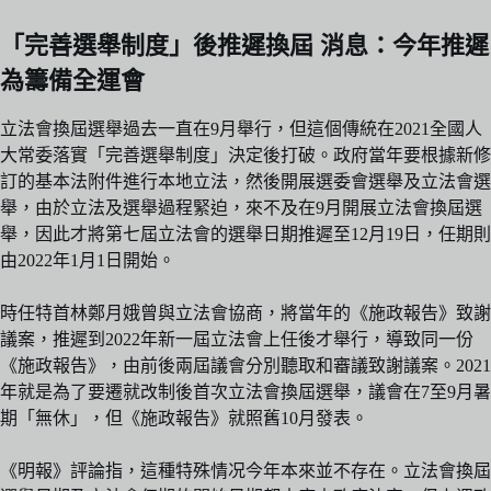
「完善選舉制度」後推遲換屆 消息：今年推遲
為籌備全運會
立法會換屆選舉過去一直在9月舉行，但這個傳統在2021全國人
大常委落實「完善選舉制度」決定後打破。政府當年要根據新修
訂的基本法附件進行本地立法，然後開展選委會選舉及立法會選
舉，由於立法及選舉過程緊迫，來不及在9月開展立法會換屆選
舉，因此才將第七屆立法會的選舉日期推遲至12月19日，任期則
由2022年1月1日開始。
時任特首林鄭月娥曾與立法會協商，將當年的《施政報告》致謝
議案，推遲到2022年新一屆立法會上任後才舉行，導致同一份
《施政報告》，由前後兩屆議會分別聽取和審議致謝議案。2021
年就是為了要遷就改制後首次立法會換屆選舉，議會在7至9月暑
期「無休」，但《施政報告》就照舊10月發表。
《明報》評論指，這種特殊情况今年本來並不存在。立法會換屆