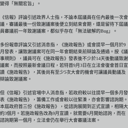
變得「無關宏旨」。
《信報》評論引述政界人士指，不論本屆議員在任內最後一次會
議，審議最後一份致謝議案後便立刻結束會期，還是留待下屆議
員審議前一年致謝議案，都似乎存在「無法破解的Bug」。
多份報章評論又引述消息指，《施政報告》或會提早一個月於9
月發表，讓致謝議案可在同一年會期結束前辯論及通過。按《議
事規則》，議員可在《施政報告》發表後不少於14天後動議致謝
議案，而按照最新會議日程，若特首9月3日在立法會復會首日宣
讀《施政報告》，其後尚有至少5次大會的機會可讓議員動議及
辯論致謝議案。
但《信報》引述官場中人消息指，若政府較以往提早一個多月發
表《施政報告》，籌備工作或會較以往緊湊，亦會影響諮詢期。
本屆政府首三份《施政報告》，從諮詢展開到正式宣讀，相隔大
約3個月。若施政報告改為9月宣讀，就需要6月開始諮詢，而在
諮詢期第一個月，立法會仍在舉行大會審議法案。