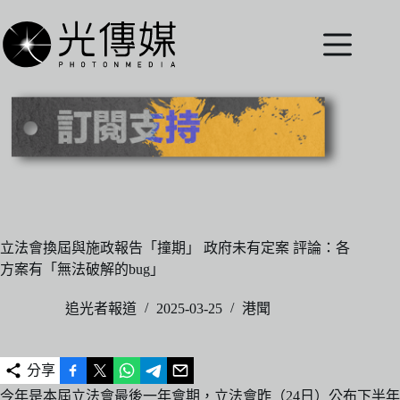
跳
至
主
要
內
容
立法會換屆與施政報告「撞期」 政府未有定案 評論：各
方案有「無法破解的bug」
追光者報道
2025-03-25
港聞
分享
今年是本屆立法會最後一年會期，立法會昨（24日）公布下半年