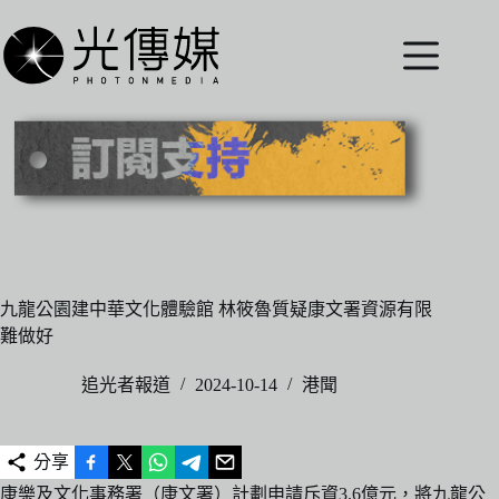
跳
至
主
要
內
容
九龍公園建中華文化體驗館 林筱魯質疑康文署資源有限
難做好
追光者報道
2024-10-14
港聞
分享
康樂及文化事務署（康文署）計劃申請斥資3.6億元，將九龍公