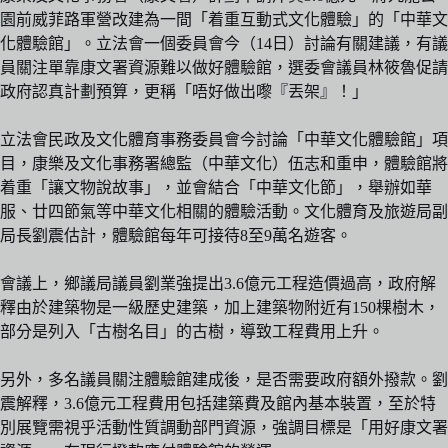
園前威菲路軍營改建為一間「着重互動式文化體驗」的「中華文
化體驗館」。立法會一個委員會今（14日）討論有關建議，有議
員關注單靠康文署資源難以做好體驗館，選委會議員林筱魯促請
政府認真計劃預算，更稱「唔好做出嚟『丟架』！」
立法會民政及文化體育事務委員會今討論「中華文化體驗館」項
目，康樂及文化事務署總監（中華文化）伍志和重申，體驗館將
着重「讓文物說故事」，並會結合「中華文化節」，舉辦如華
服、廿四節氣等中華文化相關的體驗活動。文化體育及旅遊局副
局長劉震估計，體驗館每年可接待8至9萬名遊客。
會議上，鄉議局議員劉業強提出3.6億元工程造價過高，政府解
釋由於建築物是一級歷史建築，加上建築物附近有150棵樹木，
部分是列入「古樹名目」的古樹，導致工程費用上升。
另外，多名議員關注體驗館建成後，是否需要政府額外撥款。劉
震解釋，3.6億元工程費用包括建築費及館內基本裝置，至於特
別展覽需視乎活動性質調動部門資源，強調目標是「用好康文署