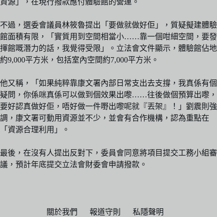
資源」，在現行撥款應付體驗館的營運。
不過，選委會議員林筱魯提出「要做就做好佢」，質疑擬建體驗
館面積有限，「實質用到空間相當小……靠一個咁細空間，要發
揮館嘅潛力的話，我覺得受限」。立法會文件顯示，體驗館佔地
約9,000平方米，包括室內空間約7,000平方米。
他又稱，「如果純粹靠康文署內部日常支出去支撐，我真係有個
疑問，你係咪真係可以做到個效果出嚟……往後做個預算出嚟，
要好認真做好佢，唔好做一件嘢出嚟呢就『丟架』！」劉震則強
調，康文署可動用資源並不少，並會有合作機構，認為重點在
「資源合理利用」。
最後，在沒有人提出反對下，委員會同意將項目提交工務小組審
議，預計年底提交立法會財委會申請撥款。
關於我們
報道守則
私隱聲明