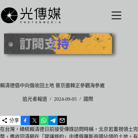
跳
至
主
要
內
容
賴清德倡中向俄收回土地 普京邀韓正參觀海參崴
追光者報道
2024-09-05
國際
分享
在台灣，總統賴清德日前接受傳媒訪問時稱，北京若重視領土完
整，應收回清朝在「璦琿條約」中遭俄羅斯帝國佔領的土地。有