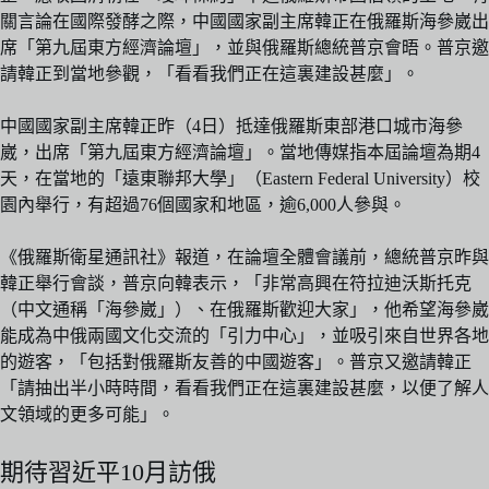
關言論在國際發酵之際，中國國家副主席韓正在俄羅斯海參崴出
席「第九屆東方經濟論壇」，並與俄羅斯總統普京會晤。普京邀
請韓正到當地參觀，「看看我們正在這裏建設甚麼」。
中國國家副主席韓正昨（4日）抵達俄羅斯東部港口城市海參
崴，出席「第九屆東方經濟論壇」。當地傳媒指本屆論壇為期4
天，在當地的「遠東聯邦大學」（Eastern Federal University）校
園內舉行，有超過76個國家和地區，逾6,000人參與。
《俄羅斯衛星通訊社》報道，在論壇全體會議前，總統普京昨與
韓正舉行會談，普京向韓表示，「非常高興在符拉迪沃斯托克
（中文通稱「海參崴」）、在俄羅斯歡迎大家」，他希望海參崴
能成為中俄兩國文化交流的「引力中心」，並吸引來自世界各地
的遊客，「包括對俄羅斯友善的中國遊客」。普京又邀請韓正
「請抽出半小時時間，看看我們正在這裏建設甚麼，以便了解人
文領域的更多可能」。
期待習近平10月訪俄