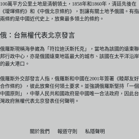
100萬平方公里土地是清朝領土，1858年和1860年，清廷先後在
《璦琿條約》和《中俄北京條約》，割讓有關土地予俄國。有指
兩條約是中國近代史上，放棄最多領土的條約。
俄：台無權代表北京發言
俄羅斯現稱海參崴為「符拉迪沃斯托克」，當地為該國的遠東聯
邦行政中心，亦是俄國遠東地區最大的城市、該國在太平洋沿岸
的最大港口。
俄羅斯外交部發言人指，俄羅斯和中國在2001年簽署《睦鄰友好
合作條約》，彼此放棄任何領土要求。並強調俄羅斯堅持「一個
中國原則」，中華人民共和國政府是中國唯一合法政府，因此台
灣政府無權代表北京發表任何聲明。
關於我們
報道守則
私隱聲明