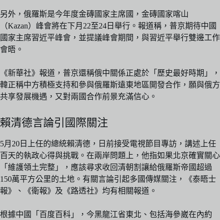
另外，俄羅斯是今年度金磚國家主席國，金磚國家喀山
（Kazan）峰會將在下月22至24日舉行。報道稱，普京期待中國
國家主席習近平峰會，並提議峰會期間，與習近平舉行雙邊工作
會晤。
《新華社》報道，普京還稱俄中關係正處於「歷史最好時期」，
韓正稱中方積極支持和參與俄羅斯遠東地區開發合作，願與俄方
共享發展機遇，又對兩國合作前景充滿信心。
賴清德言論引國際關注
5月20日上任的總統賴清德，日前接受電視節目專訪，講述上任
百天的執政心得與挑戰。在兩岸問題上，他指如果北京確實關心
「維護領土完整」，應該尋求收回清朝割讓給俄羅斯帝國超過
150萬平方公里的土地。有關言論引起多國傳媒關注，《泰晤士
報》、《衛報》及《路透社》均有相關報道。
根據中國「百度百科」，今黑龍江省東北、包括海參崴在內約