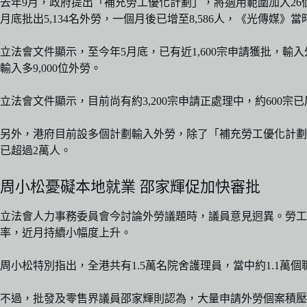
去年9月，政府提出「補充勞工優化計劃」，將適用範圍加入2
月底批出5,134名外勞，一個月後已增至8,586人，《光傳媒》當
立法會文件顯示，至今年5月底，已有近1,600宗申請獲批，輸入
輸入多9,000位外勞。
立法會文件顯示，目前尚有約3,200宗申請正處理中，約60
另外，港府目前設多個計劃輸入外勞，除了「補充勞工優化計劃
已超過2萬人。
周小松憂礙本地就業 邵家輝促加快審批
立法會人力事務委員會今討論外勞議題時，議員意見迥異。勞工
率，近月持續小幅度上升。
周小松特別指出，全港共有1.5萬名院舍護理員，當中約1.1萬個
不過，批發及零售界議員邵家輝則認為，大量申請外勞個案積壓