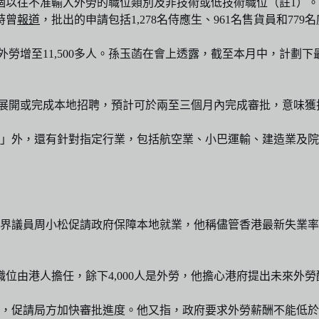
6個以往不准輸入外勞的職位類別及非技術或低技術職位（註1）
時曾
報道
，批出的申請包括1,278名侍應生、961名售貨員和779
外勞增至11,500多人。孫玉菡在會上透露，截至本月中，計劃下
0宗已展開或完成本地招聘，預計可於兩至三個月內完成審批，意味
」外，還有針對指定行業，包括航空業、小巴運輸、建造業及院
界議員周小松促請政府保障本地就業，他稱儘管香港最新失業率
職位由港人擔任，餘下4,000人是外勞，他擔心港府提出未來外勞
，促請局方加快審批進度。他又指，政府要求外勞薪酬不能低於