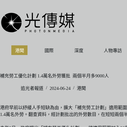
跳
至
主
要
內
容
港聞
國際
深度
人物專訪
補充勞工優化計劃 1.4萬名外勞獲批 兩個半月多9000人
追光者報道
2024-06-24
港聞
港府早前以紓緩人手短缺為由，擴大「補充勞工計劃」適用範圍
1.4萬名外勞。翻查資料，經計劃批出的外勞數目，在短短兩個半月