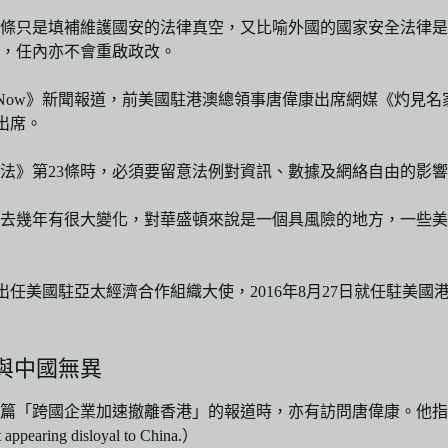
23條只是填補維護國安的法律真空，又比喻外國的國家安全法律
法，任內亦不會重啟政改。
《Now》新聞報道，前美國駐港澳總領事唐偉康出席網媒《灼見
出席。
法》第23條時，必須要留意法例對資訊、數據及網絡自由的影
去幾年有很大變化，對華盛頓來說是一個具風險的地方，一些美
出任美國駐亞太經濟合作組織大使，2016年8月27日就任駐美國
與中國無異
「跨國企業加速撤離香港」的報道時，亦有訪問唐偉康。他指，港
t appearing disloyal to China.）