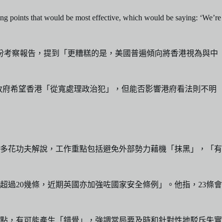
d be most effective, which would be saying: ‘We’re
份考察報告，提到「更糟糕的是，美國普遍傾向將香港視為與中
聞美國政府希望香港「從寬處理政治犯」，但能否影響港府看法則不明
會多花功夫解說，工作重點包括避免外部勢力藉機「抹黑」，「有
過20幾條，近期英國亦加強咗國家安全條例」。他指，23條會
重點，有可能產生「錯覺」，強調當局要及時和針對性地駁斥失實