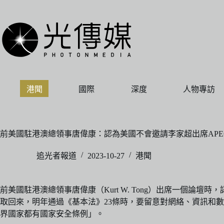
跳
至
主
要
內
容
港聞
國際
深度
人物專訪
前美國駐港澳總領事唐偉康：認為美國不會邀請李家超出席APE
追光者報道
2023-10-27
港聞
前美國駐港澳總領事唐偉康（Kurt W. Tong）出席一個
取回來，明年通過《基本法》23條時，要留意對網絡、資訊和數
界國家都有國家安全條例」。