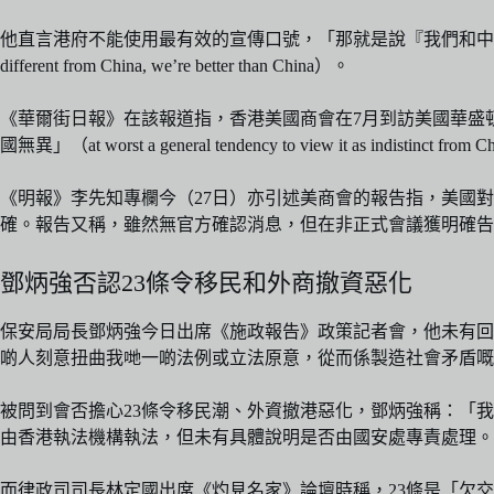
他直言港府不能使用最有效的宣傳口號，「那就是說『我們和中國不同，我們比中國好』」（The prob
different from China, we’re better than China）。
《華爾街日報》在該報道指，香港美國商會在7月到訪美國華盛
國無異」（at worst a general tendency to view it as indistinct from
《明報》李先知專欄今（27日）亦引述美商會的報告指，美國對香
確。報告又稱，雖然無官方確認消息，但在非正式會議獲明確告
鄧炳強否認23條令移民和外商撤資惡化
保安局局長鄧炳強今日出席《施政報告》政策記者會，他未有回
啲人刻意扭曲我哋一啲法例或立法原意，從而係製造社會矛盾嘅
被問到會否擔心23條令移民潮、外資撤港惡化，鄧炳強稱：「我
由香港執法機構執法，但未有具體說明是否由國安處專責處理。
而律政司司長林定國出席《灼見名家》論壇時稱，23條是「欠