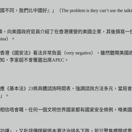
lem is they can’t use the talking points that woul
頓，向美國政府官員介紹了在香港運營的美國企業，其後撰寫一
 China）。
港《國安法》看法非常負面（very negative），雖然聽
知，李家超不會獲邀出席APEC。
應《基本法》23條具體諮詢時間表，強調諮詢方法多元，當局
」。
相信唔會嘅，任何一個文明世界國家都有國家安全條例，喺美國超
交功課」，又批評傳媒報道本港法治排名下跌，若只聚焦標題或