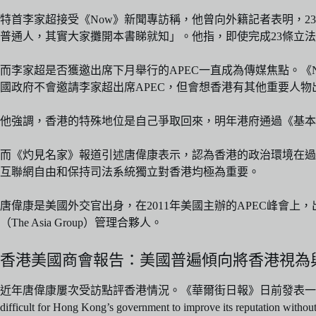
特首李家超接受《Now》新聞專訪稱，他曾向外籍記者表明，
普通人，其實大家攤開本書睇就知」。他指，即使完成23條立
而李家超是否獲邀出席下月舉行的APEC一直成為傳媒焦點。
國政府不會邀請李家超出席APEC，但會想香港有其他重要人物
他強調，香港的特殊地位是自己爭取回來，明年港府通過《基本
而《灼見名家》報道引述唐偉康表示，認為香港的政治環境在過
互聯網自由和保持司法系統獨立對香港均極為重要。
唐偉康是美國外交官出身，在2011年美國主辦的APEC峰會上，
（The Asia Group）管理合夥人。
香港美國商會報告：美國普遍傾向將香港視為
近年唐偉康屢次受訪點評香港情況。《華爾街日報》日前發表一篇
difficult for Hong Kong’s government to improve its reputation withou