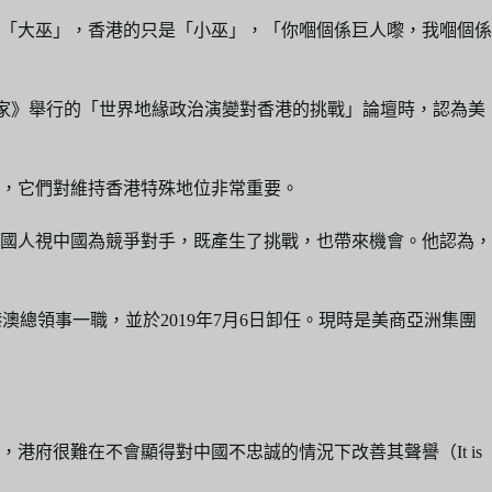
是「大巫」，香港的只是「小巫」，「你嗰個係巨人嚟，我嗰個係
名家》舉行的「世界地緣政治演變對香港的挑戰」論壇時，認為美
響，它們對維持香港特殊地位非常重要。
國人視中國為競爭對手，既產生了挑戰，也帶來機會。他認為，
港澳總領事一職，並於2019年7月6日卸任。現時是美商亞洲集團
府很難在不會顯得對中國不忠誠的情況下改善其聲譽（It is