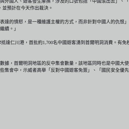
與外國人、遊客發生摩擦，涉及的口號包括「中國滾出去」、「
，並預計在今天作出裁決。
表達的憤怒，是一種維護主權的方式，而非針對中國人的仇恨」
繼續。」
津抵達仁川港，首批約1,700名中國遊客湧到首爾明洞消費。有免
首爾明洞地區的反中集會數量，該地區同時也是中國大使館所在地：2
在這些集會中，示威者高舉「反對中國遊客免簽」、「國民安全優