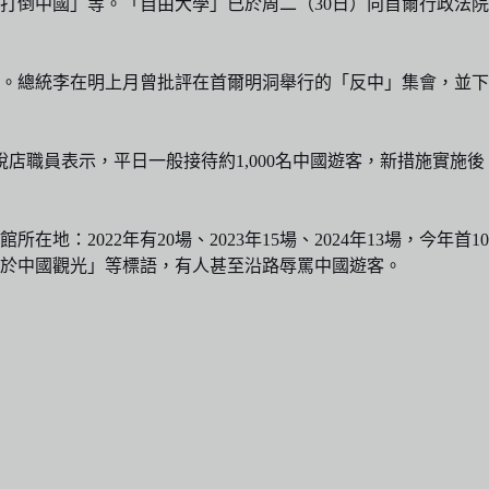
打倒中國」等。「自由大學」已於周二（30日）向首爾行政法院
。總統李在明上月曾批評在首爾明洞舉行的「反中」集會，並下
稅店職員表示，平日一般接待約1,000名中國遊客，新措施實施後
022年有20場、2023年15場、2024年13場，今年首10
先於中國觀光」等標語，有人甚至沿路辱罵中國遊客。