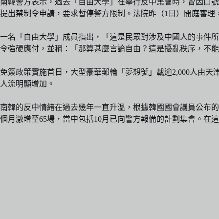
南韓警方表示，過去「自由大學」在舉行反中集會時，曾因口號
提出禁制令申請，要求暫停警方限制。法院昨（1日）開庭審理
一名「自由大學」成員指出，「這是民眾對涉及中國人的事件所
令強硬應付，並稱：「那算甚麼言論自由？這是擾亂秩序，不能
免簽政策實施首日，大型豪華郵輪「夢想號」載逾2,000人由天
人流明顯增加。
南韓的反中情緒在過去幾年一直升溫，根據韓國國會議員公布的數據，
個月激增至65場，當中包括10月已向警方報備的計劃集會。