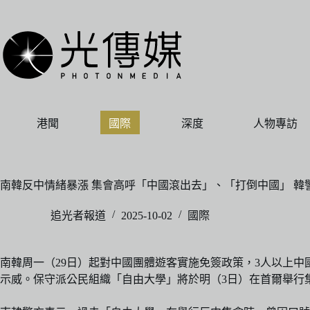
跳
至
主
要
內
容
港聞
國際
深度
人物專訪
南韓反中情緒暴漲 集會高呼「中國滾出去」、「打倒中國」 韓
追光者報道
2025-10-02
國際
南韓周一（29日）起對中國團體遊客實施免簽政策，3人以上中
示威。保守派公民組織「自由大學」將於明（3日）在首爾舉行