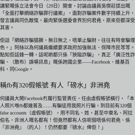
講緊嘅係立法會今日（29日）開會，討論由議員吳傑莊提出嘅
「全面打擊網絡詐騙罪行議案」，面對詐騙案件數字持續上升，
發言議員同仇敵愾，最肉緊係選委會界別何君堯，原來佢都深受
其害。
佢話「網絡詐騙猖獗，無日無之，唔單止騙財，往往有時會騙埋
色。」阿絲以為何議員繼續要求政府加強執法、保障市民等等。
點知佢話鋒一轉，話呢啲都只係「狹隘詐騙」，真正「廣泛性詐
騙、（散布）誤導訊息」嘅係跨國企業——Facebook、維基百
科，同Google。
稱fb有320假帳號 有人「磅水」非洲堯
何議員大鬧Facebook冇履行監管責任，任由虛假帳號橫行，「本
人照片喺fb都幾普及……有騙徒用我照片行騙，到目前有320個
false accounts（虛假帳號），用不同名、姓，甚至中東名、阿拉
伯名，非洲人嘅名都有！但竟然都有人信呢個唔係何君堯、係
『非洲堯』（的人）！仍然都要『磅水』俾佢！」