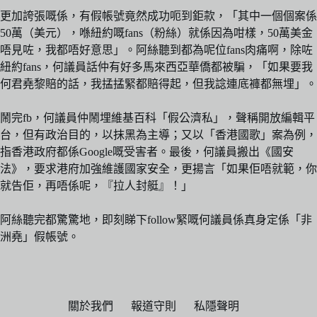
更加誇張嘅係，有假帳號竟然成功呃到鉅款，「其中一個個案係
50萬（美元），喺紐約嘅fans（粉絲）就係因為咁樣，50萬美金
唔見咗，我都唔好意思」。阿絲聽到都為呢位fans肉痛啊，除咗
紐約fans，何議員話仲有好多馬來西亞華僑都被騙，「如果要我
何君堯黎賠的話，我掹掹緊都賠得起，但我諗連底褲都無埋」。
鬧完fb，何議員仲鬧埋維基百科「假公濟私」，聲稱開放編輯平
台，但有政治目的，以抹黑為主導；又以「香港國歌」案為例，
指香港政府都係Google嘅受害者。最後，何議員搬出《國安
法》，要求港府加強維護國家安全，更揚言「如果佢唔就範，你
就告佢，再唔係呢，『拉人封艇』！」
阿絲聽完都驚驚地，即刻睇下follow緊嘅何議員係真身定係「非
洲堯」假帳號。
關於我們
報道守則
私隱聲明