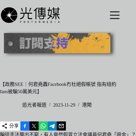
跳
至
主
要
內
容
【政務SEE｜何君堯轟Facebook冇杜絕假帳號 指有紐約
fans被騙50萬美元】
追光者報道
2023-11-29
港聞
分享
騙徒手法層出不窮，有人竟然假冒立法會議員何君堯「吸金」？