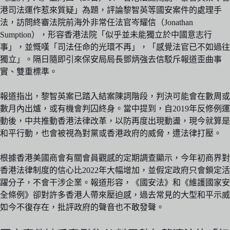
港司法運作惹來質疑」為題，評論黎智英等國安案件的處理手
法，訪問終審法院前海外非常任法官岑耀信（Jonathan
Sumption），形容香港法院「似乎並未能獨立於中國意志行
事」，並慨嘆「司法任命的光環不再」，「感覺法官已不如過往
獨立」。隔日隨即引來保安局局長鄧炳強去信駁斥報道歪曲事
實、雙重標準。
報道指出，黎智英案已踏入結案陳詞階段，判決可能會在數周或
數月內出爐，或有機會判囚終身。當中提到，自2019年反修例運
動後，中共推動香港法律改革，以防再度出現動盪，現今就算是
和平行動，也會被視為對黨或香港政府的威脅，遭法律打壓。
根據香港美國商會有關會員觀感的定期調查顯示，今年初商界對
香港法律制度的信心比2022年大幅增加，並假定政府只會鎖定活
躍分子，不會干涉企業。報道形容，《國安法》和《維護國家安
全條例》卻對許多香港人帶來壓迫感，過去常見的大型和平示威
如今不復存在，批評政府的聲音也不敢發聲。