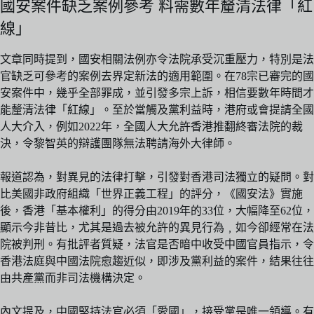
國安案件缺乏案例參考 料需數年釐清法律「紅
線」
文章同時提到，國安相關法例亦令法院承受沉重壓力，特別是法
官缺乏可參考的案例去界定新法的適用範圍。在78宗已審完的國
安案件中，幾乎全部罪成，並引發多宗上訴，相信要數年時間才
能釐清法律「紅線」。至於當觸及黨利益時，港府或會提請全國
人大介入，例如2022年，全國人大允許香港推翻終審法院的裁
決，令黎智英的辯護團隊無法聘請海外大律師。
報道認為，對異見的法律打擊，引發對香港司法獨立的疑問。對
比美國非政府組織「世界正義工程」的評分，《國安法》實施
後，香港「基本權利」的得分由2019年的33位，大幅降至62位，
顯示今非昔比，尤其是過去被允許的異見行為﹐如今卻經常在法
院被判刑。有批評者質疑，法官是否暗中收受中國官員指示，令
香港法庭與中國法院愈趨近似，即涉及黨利益的案件，結果往往
由共產黨而非司法機構決定。
內文提及，中國堅持法官必須「愛國」，接受黨是唯一領導。有