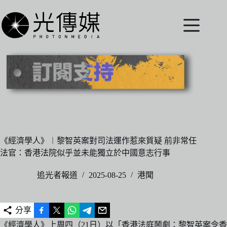
跳
至
主
要
內
容
《經濟學人》︱黎智英案對司法運作惹來質疑 前非常任
法官：香港法院似乎並未能獨立於中國意志行事
追光者報道
2025-08-25
港聞
分享
《經濟學人》上周四（21日）以「香港法庭鬧劇：黎智英案令香