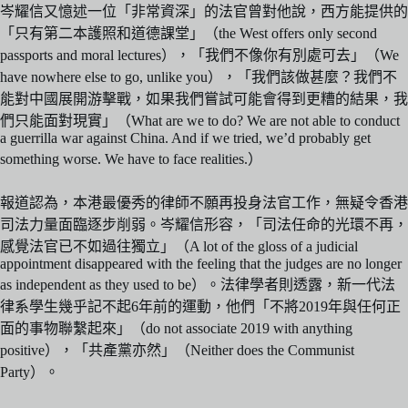
岑耀信又憶述一位「非常資深」的法官曾對他說，西方能提供的
「只有第二本護照和道德課堂」（the West offers only second
passports and moral lectures），「我們不像你有別處可去」（We
have nowhere else to go, unlike you），「我們該做甚麼？我們不
能對中國展開游擊戰，如果我們嘗試可能會得到更糟的結果，我
們只能面對現實」（What are we to do? We are not able to conduct
a guerrilla war against China. And if we tried, we’d probably get
something worse. We have to face realities.）
報道認為，本港最優秀的律師不願再投身法官工作，無疑令香港
司法力量面臨逐步削弱。岑耀信形容，「司法任命的光環不再，
感覺法官已不如過往獨立」（A lot of the gloss of a judicial
appointment disappeared with the feeling that the judges are no longer
as independent as they used to be）。法律學者則透露，新一代法
律系學生幾乎記不起6年前的運動，他們「不將2019年與任何正
面的事物聯繫起來」（do not associate 2019 with anything
positive），「共產黨亦然」（Neither does the Communist
Party）。