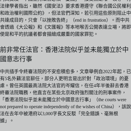
法律學者指出，雖然《國安法》要求香港遵守《聯合國公民權利
和政治權利國際公約》，但法官們深知，若引用這些原則阻止中
共達成目的，只會「以挫敗告終」（end in frustration）。而中共
會透過《大公報》和《文匯報》等本地喉舌公開表達立場，將即
使是和平的抗議者都會描繪成嚴重的國家罪犯。
前非常任法官：香港法院似乎並未能獨立於中
國意志行事
中共插手令終審法院的不安愈積愈多，文章舉例自2022年起，已
有5名外籍法官辭任，部分人更明言是出於對「政治環境」的憂
慮。曾任英國最高法院大法官的岑耀信，在任4年半後辭去香港
終審法院職務，他直言在某些北京政府強烈關注的刑事案件，
「香港法院似乎並未能獨立於中國意志行事」（the courts were
not prepared to operate independently of the wishes of China），該說
法在去年中被港府以3,000字長文反駁「完全錯誤、毫無根
據」。