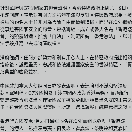
針對華府與G7等國家的聯合聲明，香港特區政府上周六（9日）
迅速回應，表示對有關言論強烈不滿與反對。特區政府認為，被
通緝的19名人士並非因為言論自由而遭到追捕，而是在境外繼續
從事危害國家安全的勾當，包括籌組、成立或參與名為「香港議
會」的顛覆組織，推動「自決」、制定所謂「香港憲法」，以非
法手段推翻中央或特區政權。
港府強調，任何外部勢力和別有用心人士，在特區政府提出相關
措施後，詆毀盡責、忠誠和依法維護國家安全的香港特區，「實
乃典型的虛偽雙標」。
中國駐加拿大大使館同日亦發表聲明，表達強烈不滿和堅決反
對。聲明稱，G7等國粗暴干涉中國內政與香港事務，而通緝行
動是維護香港法治、捍衛國家主權安全和保障長治久安的正當之
舉，符合國際法與國際慣例，所謂「跨境鎮壓」純屬無稽之談。
香港警方國安處7月25日通緝19名在境外籌組或參與「香港議
會」的港人，包括袁弓夷、何良懋、霍嘉誌、蔡明達和姜嘉偉