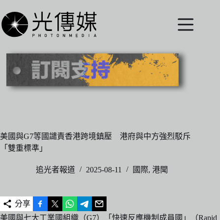
跳
至
主
要
內
容
美國與G7等國譴責香港跨境鎮壓 港府與中方強烈駁斥
「雙重標準」
追光者報道
2025-08-11
國際
,
港聞
分享
美國與七大工業國組織（G7）「快速反應機制成員國」（Rapid