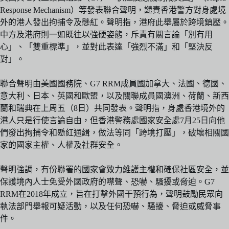
Response Mechanism）等發表聯合聲明，譴責香港警方對身處境
外的港人發出拘捕令及懸紅。聲明指，港府此舉屬於跨境鎮壓。
中方及港府則一如既往以強硬姿態，斥責有關言論「別有用
心」、「雙重標準」，並對此表達「強烈不滿」和「堅決反
對」。
聯合聲明由美國國務院、G7 RRM成員國加拿大、法國、德國、
意大利、日本、英國和歐盟，以及關聯成員國澳洲、荷蘭、新西
蘭和瑞典在上周五（8日）共同發表。聲明指，身處香港境外的
港人只是行使言論自由，但香港警務處國家安全處7月25日向他
們發出拘捕令和懸紅通緝，做法等同「跨境打壓」，破壞相關國
家的國家主權、人權及社群安全。
聲明強調，有份聯署的國家會致力維護主權和確保社區安全，並
保護境內人士免受外國政府的噤聲、恐嚇、騷擾或脅迫。G7
RRM在2018年成立，旨在打擊外國干預行為，聲明鼓勵民眾向
執法部門舉報可疑活動，以及任何恐嚇、騷擾、脅迫或威脅事
件。