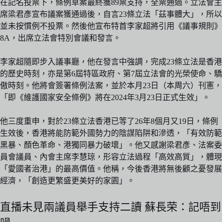
在記名投票下，條例草案最終獲89票支持，全票通過。立法會主
席梁君彥宣布議案獲通過後，自言23條立法「茲事體大」，所以
並未按慣例不投票。然後他宣布特首李家超將引用《議事規則》
8A，出席立法會特別會議和發言。
李家超隨即步入議事廳，他在發言中強調，完成23條立法是香港
的歷史時刻，亦是第6屆特區政府、第7屆立法會的光榮使命、驕
傲時刻。他將會簽署條例法案，並於本月23日（本周六）刊憲，
「即《維護國家安全條例》將在2024年3月23日正式生效」。
他三度重申，對於23條立法香港已等了26年8個月又19日，條例
生效後，香港將能防範外國勢力的陰謀陷阱和滲透，「有效防範
黑暴、顏色革命、港獨同暴力破壞」。他又感謝梁君彥、法案委
員會議員、內會主席李慧琼，形容立法過程「高效高質」，體現
「愛國者治港」的最高價值。他稱，今後香港將無後顧之憂發展
經濟，「創造更繁盛更美好的家園」。
直播未見兩議員舉手支持二讀 蘇長荣：記唔到