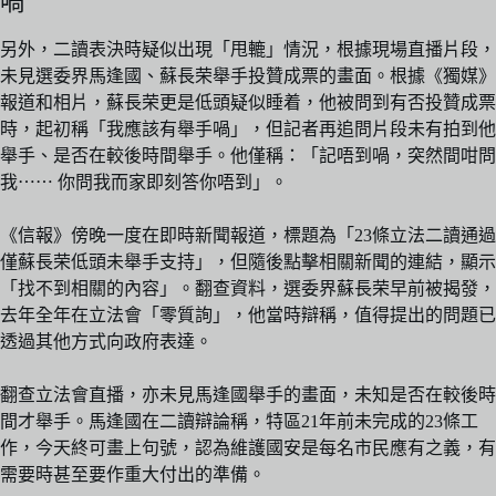
喎
另外，二讀表決時疑似出現「甩轆」情況，根據現場直播片段，
未見選委界馬逢國、蘇長荣舉手投贊成票的畫面。根據《獨媒》
報道和相片，蘇長荣更是低頭疑似睡着，他被問到有否投贊成票
時，起初稱「我應該有舉手喎」，但記者再追問片段未有拍到他
舉手、是否在較後時間舉手。他僅稱：「記唔到喎，突然間咁問
我⋯⋯ 你問我而家即刻答你唔到」。
《信報》傍晚一度在即時新聞報道，標題為「23條立法二讀通過
僅蘇長荣低頭未舉手支持」，但隨後點擊相關新聞的連結，顯示
「找不到相關的內容」。翻查資料，選委界蘇長荣早前被揭發，
去年全年在立法會「零質詢」，他當時辯稱，值得提出的問題已
透過其他方式向政府表達。
翻查立法會直播，亦未見馬逢國舉手的畫面，未知是否在較後時
間才舉手。馬逢國在二讀辯論稱，特區21年前未完成的23條工
作，今天終可畫上句號，認為維護國安是每名市民應有之義，有
需要時甚至要作重大付出的準備。