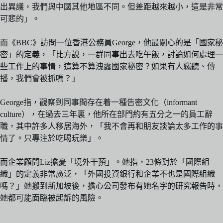
出異議，我們與中國其他地區不同。但差距越來越小，這是非常
可悲的」。
而《BBC》訪問一位香港公務員George，他最關心的是「國家秘
密」的定義，「比方說，一群同事出去吃午飯，討論如何處理一
些工作上的事情，這算不算洩露國家秘密？如果有人竊聽、傳
播，我們會被抓嗎？」
George指，觀察到同事間存在着一種告密文化（informant
culture），在過去三年裏，他所在部門約有五分之一的員工辭
職，其中許多人移居海外，「我不會再和朋友談論太多工作的事
情了。只專注於吃喝玩樂」。
而企業顧問Liz擔憂「境外干預」。她指，23條對於「國際組
織」的定義非常廣泛，「外國投資銀行和企業不也是國際組織
嗎？」她搬到新加坡後，擔心公司發布有她名字的研究報告時，
她都可能面臨被起訴的風險。