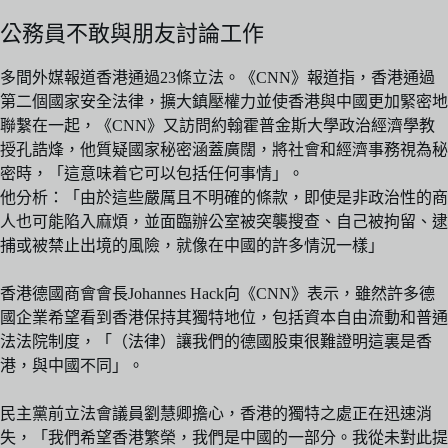
公務員不敢與朋友討論工作
多間外媒報道香港通過23條立法。《CNN》報道指，香港通過
第二個國家安全法律，擴大鎮壓權力並使香港與中國更加緊密地
聯繫在一起，《CNN》又訪問約翰霍普金斯大學政治經濟學教
授孔誥烽，他質疑國家秘密涵蓋廣闊，將社會和經濟事務視為秘
密時，「這意味着它可以包括任何事情」。
他分析：「由於這些嚴厲且不明確的條款，即使是非政治性的商
人也可能陷入麻煩，並面臨辦公室被突襲搜查、自己被拘留、逮
捕或被禁止出境的風險，就像在中國的許多情況一樣」
香港德國商會會長Johannes Hack向《CNN》表示，雖然許多德
國企業希望看到香港保持其獨特地位，包括資本自由流動和普通
法法院制度，「（法律）讓我們的德國股東很難證明這裏是香
港，與中國不同」。
民主黨前立法會議員劉慧卿擔心，香港的獨特之處正在迅速消
失，「我們希望香港繁榮，我們是中國的一部分。我從未對此提