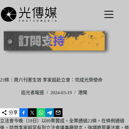
跳
至
主
要
內
容
23條｜周六刊憲生效 李家超赴立會：完成光榮使命
追光者報道
2024-03-19
港聞
分享
立法會今晚（19日）以89票贊成，全票通過23條。在條例通過
後，特首李家超罕有到立法會議事廳發言，強調將簽署法案，條