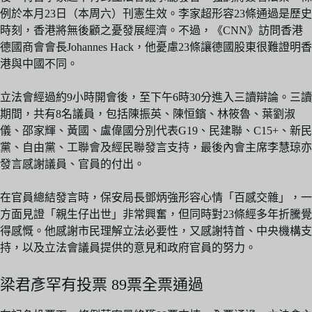
例於本月23日（本周六）刊憲生效。李家超形容23條通過是歷史
時刻，香港將無後顧之憂發展經濟。不過，《CNN》訪問香港
德國商會會長Johannes Hack，他憂慮23條讓德國股東很難證明香
港與中國不同。
立法會經過約9小時開會後，至下午6時30分進入三讀辯論。三讀
期間，共有8名議員，包括陳振英、陳恒鑌、林筱魯、葉劉淑
儀、邵家輝、黃國、盧偉國分別代表G19、民建聯、C15+、新民
黨、自由黨、工聯會及經民聯發言支持，最後內會主席李慧琼亦
發言感謝議員、官員的付出。
在官員總結發言時，保安局長鄧炳強形容心情「百感交雜」，一
方面見證「親生仔出世」非常興奮，但同時對23條經多年折騰覺
得感慨。他感謝市民理解立法必要性，又感謝特首、中央機構支
持，以及立法會議員提供的意見和政府官員的努力。
梁君彥罕有投票 89票全票通過