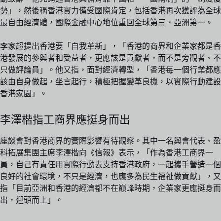
勢」，然後稱香港實力備受國際肯定，包括香港再次獲評為全球
最自由經濟體，國際金融中心地位重回全球第三、亞洲第一。
李家超提出香港要「自我革新」，「香港的商界和企業家都是香
港發展的參與者和受益者，更應該是貢獻者，而不是旁觀者、不
只做評論員」。他又指，面對經濟轉型，「香港每一個行業都應
該由自身做起，坐言起行，積極把握變革良機，以實際行動建設
香港家園」。
李澤楷指工商界應挺身而出
座談會對香港商界的實際影響有待觀察。其中一名與會代表、盈
科拓展集團主席李澤楷向《信報》表示，「作為香港工商界一
員，自己有責任用實際行動去支持香港政府，一起攜手營造一個
良好的社會環境，不只是經濟，也應多為民生福祉做貢獻」，又
指「目前亞洲和香港的經濟都不在巔峰時期，企業家更應挺身而
出，迎頭而上」。