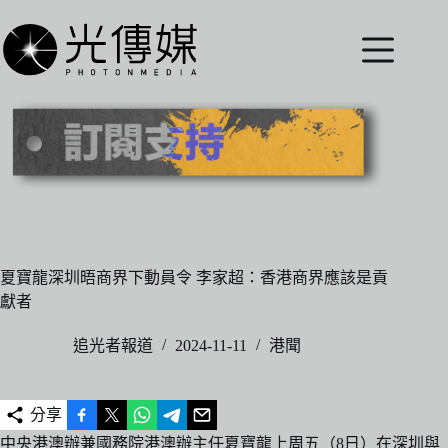
跳
至
主
要
內
容
夏寶龍深圳晤商界下動員令 李家超：香港商界應該是貢
獻者
追光者報道
2024-11-11
港聞
分享
中央港澳辦兼國務院港澳辦主任夏寶龍上周五（8日）在深圳與