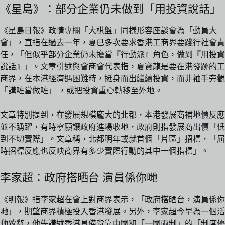
《星島》：部分企業仍未做到「用投資說話」
《星島日報》政情專欄「大棋盤」同樣形容座談會為「動員大
會」，直指在過去一年，夏已多次要求香港工商界要踐行社會責
任，「但似乎部分企業仍未擔當『行動派』角色，做到『用投資
說話』」。文章引述與會商會代表指，夏寶龍是要在港發跡的工
商界，在本港經濟遇困難時，挺身而出繼續投資，而非袖手旁觀
「講咗當做咗」 ，或把投資重心轉移至外地。
文章特別提到，在發展規模龐大的北都，本港發展商補地價反應
並不踴躍，有時寧願讓政府進場收地，政府則指發展商出價「低
到不切實際」。文章稱，北都明年或就首個「片區」招標，「屆
時招標反應也反映商界有多少實際行動的其中一個指標」。
李家超：政府搭晒台 演員係你哋
《明報》指李家超在會上對商界表示，「政府搭晒台，演員係你
哋」，期望商界積極投入香港發展。另外，李家超今早為一個活
動致辭，他先講述香港具備背靠中國和「一國兩制」的「制度優