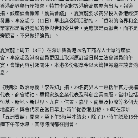
香港商界舉行座談會，特首李家超等港府高層亦有出席。報道
指，該座談會儼如「動員會議」，夏寶龍要求商界投入香港經濟
發展。李家超今（11日）早出席公開活動指，「香港的商界和企
業家都是香港發展的參與者和受益者，更應該是貢獻者，而不是
旁觀者、不只做評論員」。
夏寶龍上周五（8日）在深圳與香港29名工商界人士舉行座談
會，李家超及港府官員更因此取消原訂當日與立法會議員的午
宴，會議內容引起關注，本港多份報章今以大篇幅報道座談會消
息。
《明報》政治專欄「李先知」指，29名商界人士包括半官方機構
代表、商會領袖、華資家族企業代表及科創企業高層，當中包括
恒基、新地、新世界、九倉、信置、嘉里、南豐及恒隆等多個大
地產商。與會代表在當日早上7時半從香港出發，10時在深圳
「五洲賓館」開會，至下午5時半才結束，除了1小時午膳及15分
鐘下午茶休息，其餘時間都在開會。