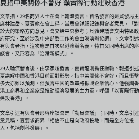
夏指中美關係不會好 籲實際行動建設香港
文章指，29名商界人士在會上輪流發言，首名發言的是貿發局主
席林建岳。夏寶龍在會上稱，當局會詳細記錄與會者意見，「對
於大的策略方向意見，會交給中央參考；具體建議會交由特區政
府研究，至於涉及中央部委工作的會由港澳辦協調」。文章引述
有與會者指，這次應是首次以港澳辦名義，特首又同時出席的座
談會，又形容為「治港新模式」。
29人輪流發言後，由李家超發言，夏寶龍則擔任壓軸。報道引述
夏講解中國和香港目前面對形勢，指中美關係不會好，而且衝擊
多大亦難以預測，但預言中國的改革將振興企業信心。他強調香
港工商界和企業家是推動經濟發展的主力軍，呼籲「以實際行動
建設香港」。
文章引述有與會者形容座談會是「動員會議」；同時，文章引述
意見稱，夏要求商界「相信不止是向政府投地，而是全方位投
入，包括創科發展」。