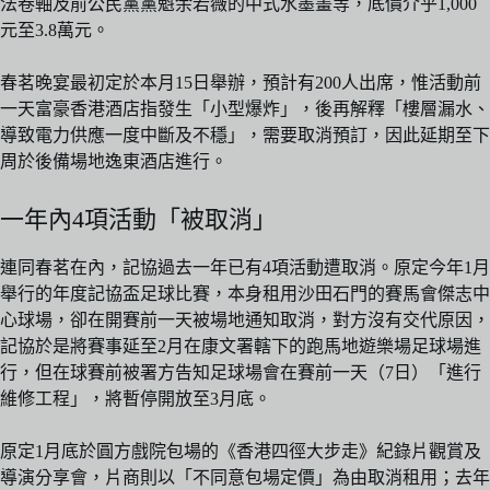
法卷軸及前公民黨黨魁余若薇的中式水墨畫等，底價介乎1,000
元至3.8萬元。
春茗晚宴最初定於本月15日舉辦，預計有200人出席，惟活動前
一天富豪香港酒店指發生「小型爆炸」，後再解釋「樓層漏水、
導致電力供應一度中斷及不穩」，需要取消預訂，因此延期至下
周於後備場地逸東酒店進行。
一年內4項活動「被取消」
連同春茗在內，記協過去一年已有4項活動遭取消。原定今年1月
舉行的年度記協盃足球比賽，本身租用沙田石門的賽馬會傑志中
心球場，卻在開賽前一天被場地通知取消，對方沒有交代原因，
記協於是將賽事延至2月在康文署轄下的跑馬地遊樂場足球場進
行，但在球賽前被署方告知足球場會在賽前一天（7日）「進行
維修工程」，將暫停開放至3月底。
原定1月底於圓方戲院包場的《香港四徑大步走》紀錄片觀賞及
導演分享會，片商則以「不同意包場定價」為由取消租用；去年