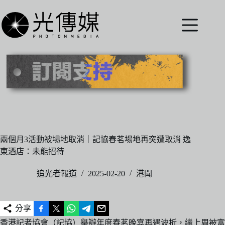
跳
至
主
要
內
容
兩個月3活動被場地取消｜記協春茗場地再突遭取消 逸
東酒店：未能招待
追光者報道
2025-02-20
港聞
分享
香港記者協會（記協）舉辦年度春茗晚宴再遇波折，繼上周被富