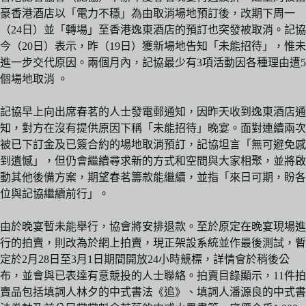
豪香港酒店以「電力不穩」為由取消場地預訂後，改期下周一
（24日）並「轉場」至香港逸東酒店的預訂也突發被取消。記協
今（20日）表示，昨（19日）獲新場地告知「未能招待」，惟未
進一步交代原因。兩個月內，記協最少有3項活動因各種理由遭5
個場地取消 。
記協早上向出席春茗的人士發電郵通知，因昨天收到逸東酒店通
知，對方在沒有提供原因下稱「未能招待」晚宴。面對連續兩次
被已下訂金及已簽合約的場地取消預訂，記協坦言「無可避免感
到遺憾」，但仍會繼續尋求新的方式和空間與大家相聚，並將啟
動其他後備方案，期望春茗籌款能繼續，並指「來日可期，盼各
位與記協繼續前行」。
由於晚宴暫未能舉行，協會將安排退款。至於原定在晚宴現場進
行的拍賣，則改為於網上拍賣，現正架設系統並作最後測試，暫
定於2月28日至3月1日期間開放24小時競標，詳情會於稍後公
布，並會與已表達有意競投的人士聯絡。拍賣目錄顯示，11件拍
賣品包括填詞人林夕的中式書法《追》、填詞人潘源良的中式書