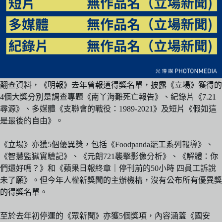
翻查資料，《明報》去年曾報道得獎名單，披露《立場》獲得的
4個大獎分別是調查專題《南丫海難死亡報告》、紀錄片《7.21
尋源》、多媒體《支聯會的戰役：1989-2021》及短片《假如這
是最後的自由》。
《立場》亦獲5個優異獎，包括《Foodpanda罷工系列報導》、
《智慧監獄實驗記》、《元朗721襲擊影像分析》、《解體：你
們還好嗎？》和《蘋果日報終章｜停刊前的50小時 四員工訴說
未了願》。但今年人權新獎聞的主辦機構，沒有公布所有優異獎
的得獎名單。
至於去年初停運的《眾新聞》亦獲5個獎項，內容涵蓋《國安