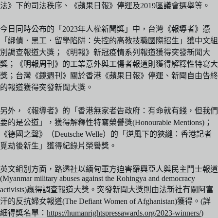
法》下的司法秩序、《蘋果日報》停運及2019區議會選舉等。
今日同時公布的「2023年人權新聞獎」中，台灣《報導者》憑
「綁債．黑工．留學陷阱：失控的高教技職國際招生」獲中文組
別調查報道大獎；《明報》新冠疫情系列報道獲得突發新聞大
獎；《明報周刊》的工業意外與工傷者報道則獲得解釋性特寫大
獎；台灣《鏡週刊》關於香港《蘋果日報》停運、新聞自由告終
的報道獲得突發新聞大獎。
另外，《報導者》的「香港無家者告政府：有命就有錢，但我們
要的是公道」，獲得解釋性特寫榮譽獎(Honourable Mentions)；
《德國之聲》（Deutsche Welle）的「逆風下的狹縫：香港記者
覓劫後新生」獲得紀錄片榮譽獎。
英文組別方面，路透社以緬甸軍方迫害羅興亞人與民主鬥士報道
(Myanmar military abuses against the Rohingya and democracy
activists)贏得調查報道大獎。突發新聞大獎則由法新社有關阿富
汗的反抗婦女報道(The Defiant Women of Afghanistan)獲得。(詳
細得獎名單：
https://humanrightspressawards.org/2023-winners/
)