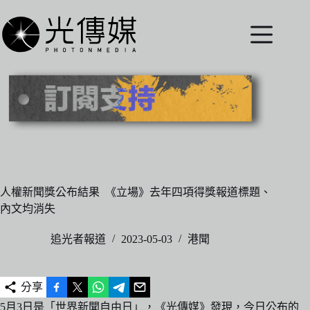
跳
至
主
要
內
容
人權新聞獎公布結果 《立場》去年四項得獎報道標題、
內文均消失
追光者報道
2023-05-03
港聞
分享
5月3日是「世界新聞自由日」，《光傳媒》發現，今日公布的