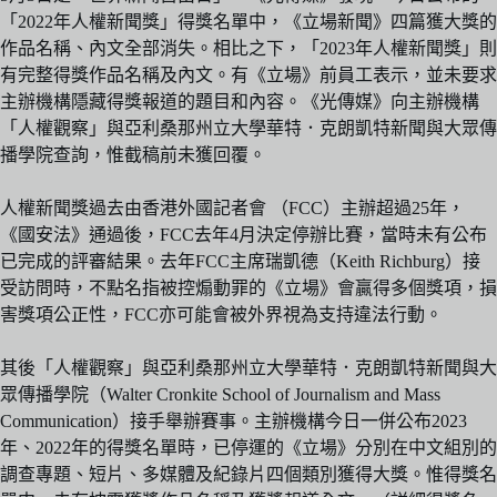
「2022年人權新聞獎」得獎名單中，《立場新聞》四篇獲大獎的
作品名稱、內文全部消失。相比之下，「2023年人權新聞獎」則
有完整得獎作品名稱及內文。有《立場》前員工表示，並未要求
主辦機構隱藏得獎報道的題目和內容。《光傳媒》向主辦機構
「人權觀察」與亞利桑那州立大學華特．克朗凱特新聞與大眾傳
播學院查詢，惟截稿前未獲回覆。
人權新聞獎過去由香港外國記者會 （FCC）主辦超過25年，
《國安法》通過後，FCC去年4月決定停辦比賽，當時未有公布
已完成的評審結果。去年FCC主席瑞凱德（Keith Richburg）接
受訪問時，不點名指被控煽動罪的《立場》會贏得多個獎項，損
害獎項公正性，FCC亦可能會被外界視為支持違法行動。
其後「人權觀察」與亞利桑那州立大學華特．克朗凱特新聞與大
眾傳播學院（Walter Cronkite School of Journalism and Mass
Communication）接手舉辦賽事。主辦機構今日一併公布2023
年、2022年的得獎名單時，已停運的《立場》分別在中文組別的
調查專題、短片、多媒體及紀錄片四個類別獲得大獎。惟得獎名