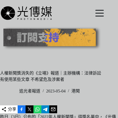
跳
至
主
要
內
容
人權新聞獎消失的《立場》報道｜主辦機構：法律訴訟
有使用某些文章 不希望危及涉案者
追光者報道
2023-05-04
港聞
分享
昨日（3日）公布的「2022年人權新聞獎」得獎名單中，《光傳