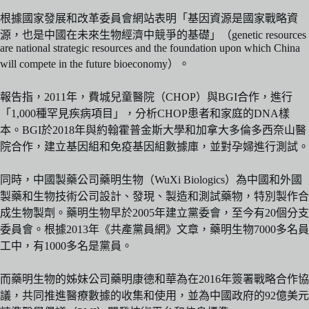
根據國家發展和改革委員會網站表明「基因資源是國家戰略資
源，也是中國在未來生物經濟中競爭的基礎」（genetic resources
are national strategic resources and the foundation upon which China
will compete in the future bioeconomy）。
報告指，2011年，費城兒童醫院（CHOP）與BGI合作，進行
「1,000種罕見疾病項目」，分析CHOP患者和家庭的DNA樣
本。BGI於2018年與約翰霍普金斯大學和加拿大多倫多西奈山醫
院合作，建立基因組和免疫基因組數據庫，並對孕婦進行測試。
同時，中國製藥公司藥明生物（WuXi Biologics）為中國和外國
製藥和生物技術公司設計、發現、製造和測試藥物，特別製作合
成生物製劑。藥明生物早於2005年建立黨委會，至今有20個分支
委員會。根據2013年《共產黨員網》文章，藥明生物7000多名員
工中，有1000多名是黨員。
而藥明生物的姊妹公司藥明康德和華為在2016年簽署戰略合作協
議，共同推進醫療數據的收集和使用，並為中國政府的92億美元