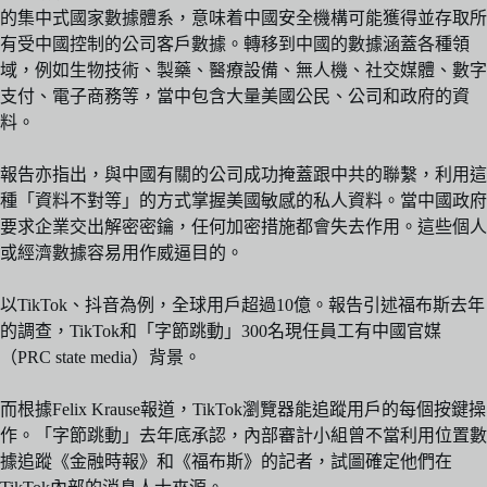
的集中式國家數據體系，意味着中國安全機構可能獲得並存取所
有受中國控制的公司客戶數據。轉移到中國的數據涵蓋各種領
域，例如生物技術、製藥、醫療設備、無人機、社交媒體、數字
支付、電子商務等，當中包含大量美國公民、公司和政府的資
料。
報告亦指出，與中國有關的公司成功掩蓋跟中共的聯繫，利用這
種「資料不對等」的方式掌握美國敏感的私人資料。當中國政府
要求企業交出解密密鑰，任何加密措施都會失去作用。這些個人
或經濟數據容易用作威逼目的。
以TikTok、抖音為例，全球用戶超過10億。報告引述福布斯去年
的調查，TikTok和「字節跳動」300名現任員工有中國官媒
（PRC state media）背景。
而根據Felix Krause報道，TikTok瀏覽器能追蹤用戶的每個按鍵操
作。「字節跳動」去年底承認，內部審計小組曾不當利用位置數
據追蹤《金融時報》和《福布斯》的記者，試圖確定他們在