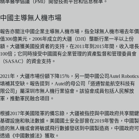
精準醫學倡議（PMI）開發技術平台和信息標準。
中國主導無人機市場
報告亦關注中國企業主導無人機市場，指全球無人機市場去年價
值306億美元，2006年成立的大疆（DJI）壟斷行業一半以上份
額。大疆獲美國投資者的支持，在2011年到2015年間，收入增長
100倍；它同時接受中國國有企業管理的資產監督和管理委員會
（SASAC）的資金支持。
2021年，大疆市場份額下降15％，另一間中國公司Autel Robotics
填補其空缺。報告提到，Autel的母公司「道通智能航空科技有
限公司」屬深圳市無人機行業協會。該協會成員包括人民解放
軍，推動軍民融合項目。
根據2017年美國陸軍的備忘錄，大疆被指控與中國政府共享關鍵
基礎設施和執法數據。美國國土安全部曾在2019年警告，中國製
造的無人機或會將敏感飛行數據發送到中國製造商，中國政府可
透過《中國數據法》獲取。