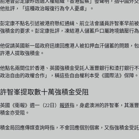
前港督彭定康昨透過人權組織「香港監察」發聲明，指中國外交部自2
他批評，「這種政治報復行為令人憂慮」。
彭定康不點名引述被港府懸紅通緝、前立法會議員許智峯早前被
強積金的要求。彭定康批評，凍結港人儲蓄戶口屬跨境鎮壓行為
他促請英國新一屆政府迅速回應港人被扣押血汗儲蓄的問題，包
許港人提取強積金。
他點名兩間位於香港、英國強積金受託人滙豐銀行和渣打銀行不
政治自由的政權合作」，稱這些自由權利本受《國際法》保障。
許智峯提取數十萬強積金受阻
英國《衛報》週一（22日）
報道
指，身處澳洲的許智峯，其滙豐
積金亦受阻。
積金局回應傳媒查詢時指，不會回應個別個案，又指強積金受託