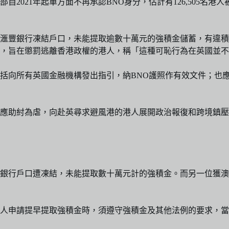
021年起單方面不再承認BNO身分，估計有126,505名港人
滙豐銀行凍結戶口，未能提取逾數十萬元的強積金儲蓄，有違積
，旨在懲罰逃離香港政權的港人，稱「這種可恥行為在英國並不
括向所有英國金融機構發出指引，納BNO護照作有效文件；也
應助紂為虐，向赴英尋求避風港的港人展開政治報復和跨境鎮壓
銀行戶口遭凍結，未能提取數十萬元計的強積金。而另一位獲澳
人申請提早提取強積金時，須遵守強積金及其他法例的要求，當