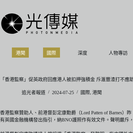
跳
至
主
要
內
容
港聞
國際
深度
人物專訪
「香港監察」促英政府回應港人被扣押強積金 斥滙豐渣打不應
追光者報道
2024-07-25
國際
,
港聞
香港監察贊助人、前港督彭定康勳爵（Lord Patten of Barnes
有英國金融機構發出指引，納BNO護照作有效文件。聲明嚴斥