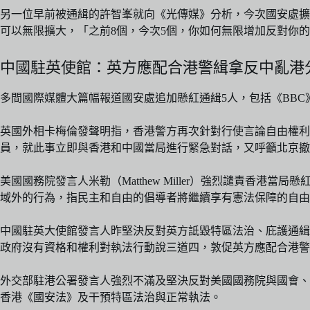
另一位早前被通緝的許智峯就向《光傳媒》分析，今次國安處擴
可以無限擴大，「之前8個，今次5個，你如何無限增加反對你
中國駐英使館：英方應配合港警緝拿反中亂港
多間國際媒體大篇幅報道國安處追加懸紅通緝5人，包括《BBC
英國外相卡梅倫發聲明指，香港警方再次針對行使言論自由權
員，就此事立即與香港和中國當局進行緊急對話，又呼籲北京撤
美國國務院發言人米勒（Matthew Miller）強烈譴責
域外的行為，指民主和自由的倡導者將繼續享有憲法保障的自由
中國駐英大使館發言人昨堅決反對英方詆毀特區法治、庇護通緝
政府沒有資格和權利對執法行動說三道四，敦促英方應配合港警
外交部駐港公署發言人強烈不滿及堅決反對美國國務院與國會、
香港《國安法》及干預特區法治與正常執法。