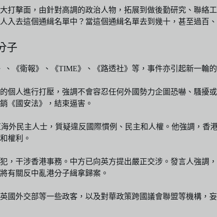
大打擊面，由針對高調的政治人物，拓展到做後勤研究、聯絡工
的人入去這個通緝名單中？當這個通緝名單去到幾十，甚至過百
分子
》、《衛報》、《TIME》、《路透社》等，事件亦引起新一輪
利的個人進行打壓，強調不會容忍任何外國勢力企圖恐嚇、騷擾
銷《國安法》，結束逼害。
香港當局懸紅海外民主人士，質疑違反國際慣例、民主和人權。他強調
和權利。
犯，干涉香港事務。中方已向英方提出嚴正交涉。發言人強調，
將有關反中亂港分子緝拿歸案。
英國外交部等一些政客，以及對華政策跨國議會聯盟等機構，妄