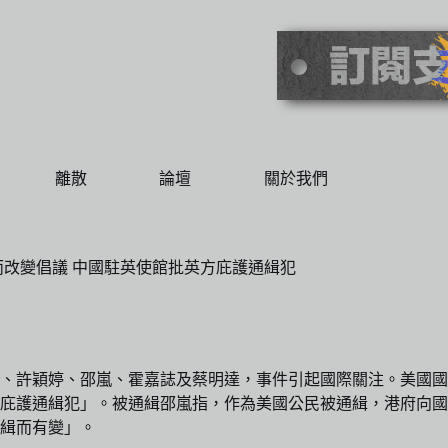
離散
論壇
關於我們
而改變倡議 中國駐英使館批英方庇護通緝犯
傑、許穎婷、邵嵐、霍嘉誌及蔡明達，事件引起國際關注。美國
庇護通緝犯」。被通緝邵嵐指，作為美國公民被通緝，港府向國
緝而有變」。