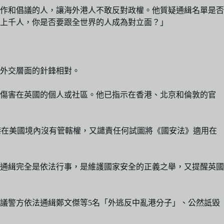
作和倡議的人，讓海外港人不敢反對政權。他質疑通緝名單是否
、上千人，你是否要跟全世界的人成為對立面？」
的外交層面的針鋒相對。
或傷害在英國的個人或社區。他已指示在香港、北京和倫敦的官
，香港在美國境內沒有管轄權，又譴責任何試圖將《國安法》適用在
通緝完全是依法行事，是維護國家安全的正義之舉，又提醒英國
議警方依法通緝鄭文傑等5名「外逃反中亂港分子」、公然詆毀