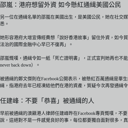
邵嵐：港府想留外資 如今懸紅通緝美國公民
另一位在通緝名單的邵嵐在美國出生，是美國公民，她在社交媒
悉。
她形容港府大增宣傳經費想「說好香港故事」留住外資，如今貿然懸紅通
法治的國際金融中心早已不復再」。
邵嵐慨嘆，通緝令如一紙「死亡證明書」，正式宣判她再也不能回到香港，心
never back down）。
被通緝的鄭文傑則在Facebook公開表示，被懸紅百萬通緝是
緝，指港府去年已經凍結他們在港的資產，質疑今次再發通緝令
任建峰：不要「恭喜」被通緝的人
早前被通緝的澳籍港人律師任建峰昨在Facebook專頁慨嘆
說，這絕對不是一件感覺良好的事，每位都要獨自面對很多，真