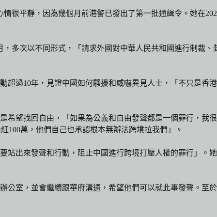
心情很平靜，因為幾個月前港警已發出了第一批通緝令。她在20
22年1月，多次以不同形式，「請求外國對中華人民共和國進行制
動超過10年，見證中國如何騷擾和威嚇異見人士，「不只是香
是希望找回自由，「如果為公義和自由發聲都是一個罪行，我很
懸紅100萬，他們自己也承認根本無辦法跨境拉我們」。
要站出來發聲和行動，阻止中國進行跨境打壓人權的罪行」。她
辦公室，並會繼續跟華府溝通，希望他們可以就此事發聲。至於