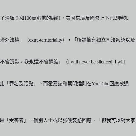
通緝令和100萬港幣的懸紅，美國當局及國會上下已即時知
tra-territoriality），「所謂擁有獨立司法系統以及
（I will never be silenced, I will
「罪名及污點」。而霍嘉誌和蔡明達則在YouTube回應被通
的人是「受害者」，個別人士或以強硬姿態回應，「但我可以對大家