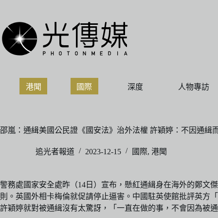
跳
至
主
要
內
容
港聞
國際
深度
人物專訪
邵嵐：通緝美國公民證《國安法》治外法權 許穎婷：不因通緝
追光者報道
2023-12-15
國際
,
港聞
警務處國家安全處昨（14日）宣布，懸紅通緝身在海外的鄭文
則。英國外相卡梅倫就促請停止逼害。中國駐英使館批評英方「
許穎婷就對被通緝沒有太驚訝，「一直在做的事，不會因為被通