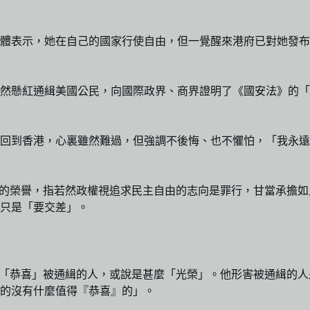
體表示，她在自己的國家行使自由，但一覺醒來港府已對她發布了
緝美國公民，向國際政界、商界證明了《國安法》的「治外法權」（ex
裏雖然難過，但強調不後悔、也不懼怕，「我永遠不會沉默，我永遠不會退縮」
畢生的榮譽，指若然政權視追求民主自由的志向是罪行，甘當承擔如此
只是「要交差」。
，不要「恭喜」被通緝的人，或說是甚麼「光榮」。他形害被通緝
的沒有什麼值得『恭喜』的」。