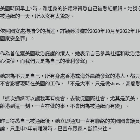
美國時間早上7時，剛起身的許穎婷得悉自己被懸紅通緝。她說
被通緝的一天，所以沒有太驚訝。
依照國安處拘捕令的描述，許穎婷涉嫌於2020年10月至20
國家安全罪」。
作為首位獲美國政治庇護的港人，她表示自己參與社運和政治活
心價值，而我們只是為自己的權利發聲」。
她認為不只是自己，所有身處香港或海外繼續發聲的港人，都只
不會影響現時在美國的工作，「不是大事，只是做show，甚麼
「這次通緝可以讓我再有機會，去敦促國際社會，尤其是英美，
離港到這一刻，一直在做的事，不會因為被通緝而有變」。
昨日得悉自己被通緝後，她立即通知一直有聯絡的美國國會議員
論，只重申3年前離港時，已宣布跟家人斷絕來往。