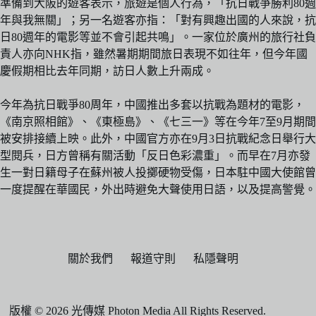
準備到大阪的遊客表示，旅遊是個人行為，「
抗日戰爭勝利80週
年與我無關」；另一名遊客亦指：「對有興趣出國的人來說，抗
日80週年的電影等並不會引起共鳴」。一家位於廣州的旅行社負
責人亦向NHK指，雖然暑期期間旅日表現不如往年，但今年國
慶假期相比去年同期，訪日人數上升兩成。
今年為抗日戰爭80周年，中國推出多套以抗戰為題材的電影，
《南京照相館》、《東極島》、《七三一》等在今年7至9月期間
被安排接續上映。此外，中國官方亦在9月3日抗戰紀念日舉行大
型閱兵，日方曾稱有關活動「反日色彩濃重」。而早在7月亦發
生一對日籍母子在蘇州被人投擲硬物受傷，日本駐中國大使館曾
一度提醒在華國民，外出時避免大聲使用日語，以及提高警覺。
關於我們
報道守則
私隱聲明
版權 © 2026 光傳媒 Photon Media All Rights Reserved.