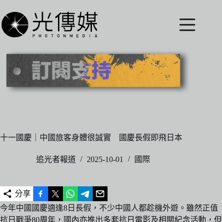
跳
至
主
要
內
容
十一國慶｜中國旅客身體很誠實 國慶長假即飛日本
追光者報道
2025-10-01
國際
分享
今年中國國慶適逢8日長假，不少中國人都趁機外遊。雖然正值
抗日戰爭80周年，國內亦推出多套抗日電影及相關紀念活動，但