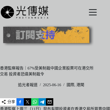
跳
至
主
要
內
容
香港監察報告｜67%受美制裁中國企業股票可在港交所
交易 投資者恐違美制裁令
追光者報道
2025-06-16
國際
,
港聞
分享
香港監察上周三（11日）發布有關投資者在香港交易所買賣中國