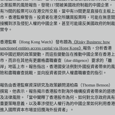
企業股票的風險報告，發現117間被美國政府制裁的中國企業，
有79間的股票可以在港交所交易，當中有19間更是直接在主板上
市。香港監察警告，投資者在港交所購買股票時，可能在無意間
接觸到涉及侵犯人權的中國企業，甚至可能違反美國政府的制裁
禁令。
香港監察（Hong Kong Watch）發布題為
《Risky Business: how
sanctioned entities access capital via Hong Kong》
報告，分析香港
和中國近期的政策變動，而這些變動旨在推動中國企業在香港上
市，而非在其他有更嚴格盡職審查（due diligence）要求的「離
岸」地區上市。報告指出，香港國安法例對外國投資者帶來的風
險和盡職審查挑戰，並向投資者提供人權盡職審查的指引。
報告由香港監察資深研究及政策顧問湯柏森（Thomas Benson）
撰寫，他表示，報告揭示香港股市對海外機構投資者帶來的道德
及法律風險。「當中闡釋了香港股市為何、如何對北京政府具有
重要策略意義，以及牽涉侵犯人權行為的中國企業如何利用香港
進入國際資本市場並招攬海外投資者」。