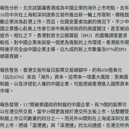
報告分析，北京試圖讓香港成為中國企業的海外上市地點，去年
10月中共在上海和深圳證券交易所推出新一輪上市限制，積極鼓
勵企業改為赴港上市。而且，在國安憂慮加劇的情況下，不少中
國企業擔心赴美上市會引來中美兩地政府的高度關注，甚至被迫
退市。相比之下，香港對首次公開募股（IPO）的盡職調查要求
較低，對中國企業來說是一個更為寬鬆的上市環境。香港股市現
時幾乎完全由中國企業主導，佔九成的新上市數量及97%的IPO
總募資額。
報告警告，香港交易所每日股票交易總額中，約有650億美元
（佔比65%）來自「海外」資本。這帶來一項重大風險：受美國
制裁，以及涉侵犯人權的中國企業，可能透過香港進入國際資本
市場。
報告發現，117間被美國政府制裁的中國企業，有79間的股票可
以在港交所交易，當中19間更直接於港交所主板上市，佔整體受
制裁上市公司數量的四分之一。而另外60間則在上海或深圳交易
所上市，透過「滬港通」與「深港通」的北向通道，在港交所供