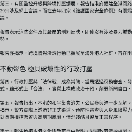
第三，有關監控升級與跨境打壓擴展，報告指港府擴建全港閉路電
29宗涉及網上言論。而在去年四宗《維護國家安全條例》有關
論。
報告表示這些案件及其嚴厲的刑罰反映，即使沒有涉及暴力煽動
勢。
報告亦揭示，跨境情報滲透行動已擴展至海外港人社群，旨在阻
不動聲色 極具破壞性的行政打壓
第四，行政打壓與「法律戰」成為常態。當局透過稅務審查、
式。雖形式上「合法」，實質上構成政治干預，削弱新聞自由、
第五，報告指出，本港的和平集會消失，公民參與進一步瓦解。
揭示，警方實際上透過非正式渠道、預防性審查與人身風險壓力達到
對長期檢控懸置與高刑期風險，情況殘酷且違反正當程序。
第六，報告續指本港文化與教育自由受限，愛國教育滲透校園。