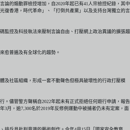
的煽動罪檢控增加，自2020年起已有41人宗檢控紀錄，其中
「光復香港，時代革命」、「打倒共產黨」以及支持台灣獨立的言
碼監控及科技執法來壓制言論自由、打壓網上政治異議的擴張趨
來愈普遍及有全球化的趨勢。
團體及社區組織，形成一套不動聲色但極具破壞性的行政打壓模
。儘管警方聲稱自2022年起未有正式拒絕任何遊行申請，報告
月，逾7,300名於2019年反修例運動中被捕者仍未有定案，面
排斥具批判意識的藝術創作。今年4月15日「國家安全教育