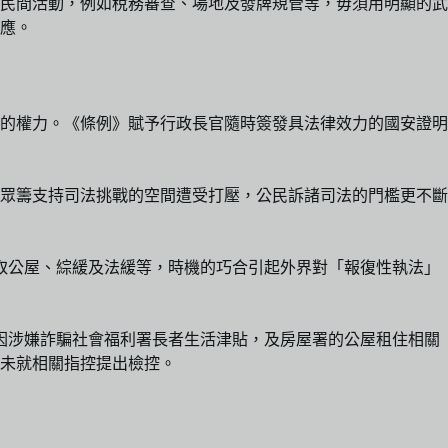
和民間活動，例如稅務審查、場地及發牌規管等，毋須用明顯的武
應。
的權力。《條例》賦予行政長官隨時簽發具法律效力的國安證明
眾籌支持司法挑戰的空間遭受打壓，公民訴諸司法的門檻更不斷
年騙取公屋、綜緩及法緩等，時機的巧合引起外界對「報復性執法」
因涉嫌詐騙社會福利署長者生活津貼，及房屋署的公屋租住相關
未就相關指控提出檢控。