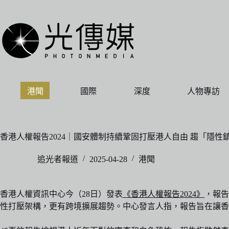
跳
至
主
要
內
容
港聞
國際
深度
人物專訪
香港人權報告2024｜國安體制持續鞏固打壓港人自由 趨「隱性
追光者報道
2025-04-28
港聞
香港人權資訊中心今（28日）發表
《香港人權報告2024》
，報告
性打壓架構，更有跨境擴展趨勢。中心發言人指，報告旨在讓香