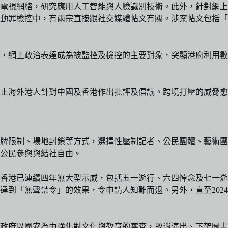
視網絡，研究應用人工智能與人臉識別技術。此外，針對網上言論
煽動罪檢控中，有兩宗直接跟社交媒體帖文有關。涉案帖文包括
，網上政治表達成為被監控及檢控的主要對象，突顯港府利用數
止海外港人針對中國及香港作出批評及倡議。跨境打壓的威脅愈
發牌限制、場地封鎖等方式，選擇性壓制記者、公民團體、藝術
公民參與與結社自由。
香港已連續四年無大型示威，包括五一遊行、六四悼念及七一遊行
「無聲禁令」的效果，令申請人知難而退。另外，直至2024年3
政府以國安為由強化對文化與教育的審查，取消演出、下架圖書、