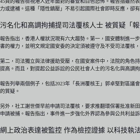
45頁的報告檢視港人近年面對的審查和白色恐怖。報告指雖然
力或逮補。這種「隱性鎮壓」不易引起國際社會即時反應，卻有
污名化和高調拘捕提司法覆核人士 被質疑「
報告指出，香港人權狀況現有六大趨勢。第一，國安體制進一步
書的權力，並明文規定國安委的決定須被遵守及不受司法覆核，
第二，司法獨立與法律援助受壓，在國安案件中，法院的角色持
提高。而且，對提起公益訴訟的公民社會人士的污名化與高調拘
報告列舉兩個例子，包括2023年「長洲覆核王」郭卓堅對區議會
的質疑。
另外，社工謝世傑早前申請司法覆核，要求推翻環保署批准新田
申請被捕。報告指出，事件進一步強化外界認為參與公共利益訴
網上政治表達被監控 作為檢控證據 以科技執