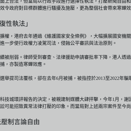
表面上合法，但當局以行政手段進行選擇性執法，打壓新聞自由
效令政府對目標群體進行騷擾及施壓，更為整個社會帶來寒蟬效
報復性執法」
擴權，港府去年通過《維護國家安全條例》，大幅擴展國安機關
進一步使行政權力凌駕司法，侵蝕公平審訊與法治原則。
續被削弱。律師受到審查、法律援助申請審批率下降，港人透過
捕，亦製造寒蟬效應。
選舉提司法覆核，卻在去年6月被捕，被指控於2013至2022
科技城環評報告的決定，被親建制媒體大肆抨擊，今年1月，謝
訟可能招致異常法律打壓的印象。而當局對上述兩宗案件至今尚
法壓制言論自由