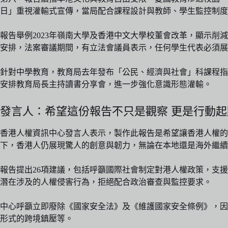
日」重視灌輸式宣傳，當局配合課程設計與教師、學生監控制度
報告舉例2023年嶺南大學及香港中文大學校董會改革，顯示
安排，法案審議期間，有立法會議員表示，任何學生代表必須展
針對中學教育，教育局去年發布「公民、經濟與社會」科課程指
安排教育局長主持讀書分享會，進一步強化意識形態灌輸。
發言人：希望這份報告不只是觀察 更是行動起
香港人權資訊中心發言人表示，製作此報告是希望讓香港人權
下，香港人仍展現驚人的創意與韌力，無論在本地還是海外繼續
報告提出26項建議，包括呼籲國際社會制定對港人權政策，支
潛在涉及的人權侵害行為，拒絕配合政治審查與監控要求。
中心呼籲立即廢除《國家安全法》及《維護國家安全條例》，因
形式的跨境鎮壓等。