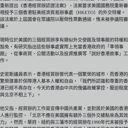
重新提出《香港經貿辦認證法案》，法案要求美國國務院重新審
視授予三個香港駐美經濟貿易辦事處（HKETO）的外交特權。
該法案於上屆國會在眾議院以壓倒性票數通過，惟未被參議院審
議。
現時位於美國的三個經貿辦享有類似外交使館及領事館的特權和
豁免，有研究指出這些辦事處實際上充當香港政府的「準領事
館」，從事商貿、公關活動以及投資推廣等「說好香港故事」工
作。
史密斯議員表示，香港經貿辦曾代表一個繁榮的城巿，而香港的
繁榮建基於保障港人基本人權和自由，「我們所認識和尊重的香
港已經不再存在，今天的香港由中共的傀儡政權掌控，壓迫程度
與北京不相上下」。
他又指，經貿辦的工作是宣傳中國共產黨，並對居於美國的香港
人進行監控，「北京不應在美國擁有額外三個外交據點來為其效
力」。然而，華府、紐約與三藩巿的經貿辦在1990年代末被授予