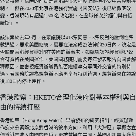
外交特權，當時的前提是香港將很大程度上維持不受中共專制控
制。「但在2020年北京在港強行實施《國安法》後已經徹底改
變，香港現時有超過1,500名政治犯，在全球僅次於緬甸與白俄
羅斯」。
該法案於去年9月，在眾議院以413票同意、3票反對的壓倒性票
數通過，要求美國總統，需要在法案成為法律的30日內，決定是
否關閉香港經貿辦3個在美國的辦事處。如總統認證經貿辦仍然
合符資格在美國運作，美國國務院則需要每年發表報告向國會解
釋原因，並審視經貿辦職員能否繼續享有等同外交官的特別待
遇。若國務院認為經貿辦不應再享有特別待遇，經貿辦會在認證
後180日內停止運作。
香港監察：HKETO合理化港府對基本權利與自
由的持續打壓
香港監察（Hong Kong Watch）早前發布的研究指出，經貿辦運
作愈來愈緊隨北京對香港的敘事方向，利用「大灣區」等概念宣
傳香港是進入中國的門戶，更被質疑在美國、英國和加拿大參與