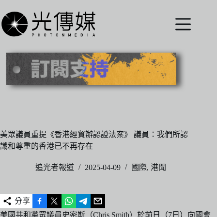
跳
至
主
要
內
容
美眾議員重提《香港經貿辦認證法案》 議員：我們所認
識和尊重的香港已不再存在
追光者報道
2025-04-09
國際
,
港聞
分享
美國共和黨眾議員史密斯（Chris Smith）於前日（7日）向國會