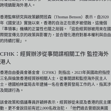
跨境鎮壓海外港人。
香港監察研究與政策顧問班森（Thomas Benson）表示，自2020
年《國安法》實施以來，香港的自治正在逐步被侵蝕，這幾個
『準領事』機構的正當性也隨之削弱。「這些經貿辦被用來在國
際間宣傳北京的政策與影響力，並合理化港府對基本權利與自由
的持續打壓」。
CFHK：經貿辦涉從事間諜相關工作 監控海外
港人
香港自由委員會基金會（CFHK）則指出，2023年英國政府指控
三名與倫敦香港經貿辦相關人士，從事間諜和監控海外民主人
士，德國柏林當局去年逮捕一名在香港貿發局工作的人，指其涉
及間諜行為。
該會政策和倡議專員許穎婷表示，經貿辦從未提及香港的民主運
動，更不會說目前有近2,000名政治犯，「他們過去曾遊說美國