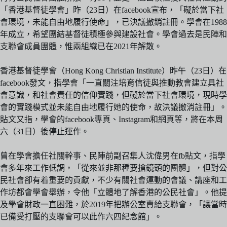
「香港基督徒學會」昨（23日）在facebook宣布，「礙於當下社
會環境，未能自由地履行使命」，已決議撤銷註冊。學會在1988
年成立，希望團結基督徒積極參與建設社會。學會過去是民陣和
支聯會成員團體，惟兩組織已在2021年解散。
香港基督徒學會（Hong Kong Christian Institute）昨午（23日）在
facebook發文，指學會「一直關注培育信徒與推動教會建立具社
會意識，和社會責任的信仰實踐，但礙於當下社會環境，現時學
會的實踐模式並未能自由地履行她的使命，故決議撤消註冊」。
貼文又指，學會的facebook專頁、Instagram和網頁等，將在本周
六（31日）後停止運作。
曾在學會擔任社關幹事、民陣前副召集人沈偉男在fb貼文，指學
會多年來工作低調，「從來並非那種要搶鏡頭的團體」，但對公
民社會卻有着重要的貢獻，不少有關社會運動的會議、講座和工
作坊都會學會舉辦，令他「立體地了解香港的公民社會」。他提
及學會財政一直困難，於2019年把辦公室賣給支聯會，「讓當時
已備受打壓的支聯會可以此作六四紀念館」。