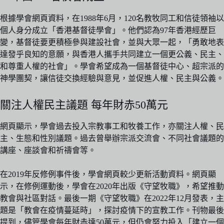
根據學會網頁資料，在1988年6月，120名教牧同工和信徒領袖以
個人身分成立「香港基督徒學會」。他們認為97年香港經歷巨
變，基督徒要更積極參與建設社會，並與大眾一起，「勇敢地表
達發乎良知的意願，與香港人攜手共同建立一個更公義、民主、
和尊重人權的社會」。學會希望成為一個基督徒中心、超宗派的
神學團契，讓信徒交換經驗與意見，並促進人權、民主與公義。
關注人權民主議題 每年財赤50萬元
網頁顯示，學會過去投入宗教事工和牧養工作，亦關注人權、民
主、生態和性別議題。過去曾舉辦宗派交流會、不同社會議題的
講座、座談會和祈禱會等。
在2019年反修例事件後，學會網頁較少更新活動資料。網頁顯
示，在修例運動後，學會在2020年出版《守望牧職》，希望推動
教會與社區對話。最後一期《守望牧職》在2022年12月發表，主
題是「教會在疫情蔓延時」，探討疫情下的宣教工作。刊物最後
提到，儘管學會每年財赤達50萬元，但仍會努力投入「建立一個