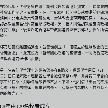
在2014年，沈偉男曾在網上期刊《思想香港》撰文，回顧學會的
社會工作歷史。文章指，在上世紀80年代，中英就香港前途問題
談判，北京廣邀宗教團體訪京，當時教會出現兩種意見，「有人
認為教會應當依附甚至順從政權，另一批人則強調教會應與政權
保持距離」，後者以前香港基督教協進會總幹事郭乃弘牧師所倡
議。
郭乃弘最終離開協進會，並籌備創立「一個獨立於建制教會的基
督徒團體」，並定位為「凝聚關心香港的基督徒，一同為香港教
會與香港前途作出貢獻」。
另一名曾任學會理事的趙善榮亦在fb貼文，透露學會周日（21
日）已通過解散。趙稱曾在學會擔任職務12年，非常認同學會的
事工和使命，對學會解散表示不捨。不過，他相信「重要的不是
有型（形）的機構，最重要的是人，有堅守信念的人，自然有不
同的燭光」。
88年由120名牧者成立