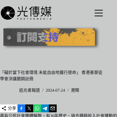
跳
至
主
要
內
容
「礙於當下社會環境 未能自由地履行使命」 香港基督徒
學會決議撤銷註冊
追光者報道
2024-07-24
港聞
分享
再有公民社會團體解散，有36年歷史、過去積極投入社會運動的