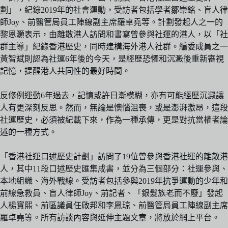
劃」，紀錄2019年的社會運動，受訪者包括學者鄒崇銘、盲人律
師Joy、前醫管局員工陣線副主席羅卓堯等。計劃發起人之一的
黎恩灝表示，由離散港人訪問和書寫曾參與社運的港人，以「社
群主導」紀錄香港歷史，同時建構海外港人社群。編委成員之一
黃智斌則認為社運6年後的今天，是經歷恐懼和沉澱後重新審視
記憶，提醒港人共同性的最好時間。
反修例運動6年過去，記憶或許日漸模糊，亦有可能經歷沉澱讓
人有更深刻反思。然而，無論是懊惱沮喪，或是澎湃激昂，這段
社運歷史，必須被紀載下來，作為一種承傳，更是對抗當權者論
述的一種方式。
「香港社運口述歷史計劃」訪問了19位曾參與香港社運的離散港
人，其中11段口述歷史匯集成書，並分為三個部分：社運參與、
本地組織、海外戰線。受訪者包括參與2019年抗爭運動的少年和
前線急救員、盲人律師Joy、前記者、「銀髮族老而不廢」發起
人楊寶熙、前區議員任啟邦和李鳳琼、前醫管局員工陣線副主席
羅卓堯等。所有訪談內容與延伸主題文章，將放於網上平台。