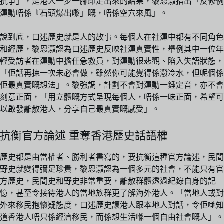
抗爭」，是港人一步一腳印走出來的結果，黎恩灝指出「反修例
運動唔係『石頭爆出嚟」嘅，唔係空穴來風」。
說到底，口述歷史就是人的故事。每個人在社運中都有不同角色
和經歷，黎恩灝認為口述歷史反映社運真實性，舉例其中一位年
輕受訪者在運動中擔任急救員，對運動很悲觀、陷入失語狀態，
「佢話再揀一次未必會做，雖然你可能覺得係潑冷水，但呢個係
佢最真實嘅想法」。黎強調，計劃不會對運動一錘定音，亦不會
刻意正面，「用立體嘅方式呈現每個人，唔係一味正面，希望可
以啟發離散港人，分享自己最真實嘅感受」。
抗衡官方論述 重奪香港歷史話語權
歷史都是由當權者、勝利者書寫的，要抗衡這種官方論述，民間
野史就變得彌足珍貴，黎恩灝認為一個多元的社會，不能只有官
方歷史，民間史和野史非常重要，離散群體透過紀錄自身的記
憶，甚至令接待港人的當地族群更了解海外港人。「當地人或對
外來移民抱懷疑態度，口述歷史讓港人跟本地人對話，令佢哋知
道香港人唔只係經濟移民，而係想生活喺一個自由社會嘅人」。