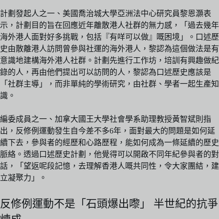
計劃發起人之一、美國喬治城大學亞洲法中心研究員黎恩灝表
示，計劃目的旨在回應近年離散港人社群的無力感，「過去幾年
海外港人面對好多挑戰，包括『有咩可以做』嘅困境」。口述歷
史由散離港人訪問曾參與社運的海外港人，黎認為這個做法是有
意識地建構海外港人社群。計劃先進行工作坊，培訓有興趣做紀
錄的人，再由他們提出可以訪問的人，黎認為口述歷史應該是
「社群主導」，而非單純的學術研究，由社群、學者一起生產知
識。
編委成員之一、加拿大國王大學社會學系助理教授黃智斌則指
出，反修例運動發生自今差不多6年，面對最大的問題是如何延
續下去，參與者的經歷和心路歷程，能如何成為一條延續的歷史
脈絡。透過口述歷史計劃，他覺得可以開啟不同年紀參與者的對
話，「望返呢段記憶，去理解香港人嘅共同性，令大家團結，建
立凝聚力」。
反修例運動不是「石頭爆出嚟」 半世紀的抗爭