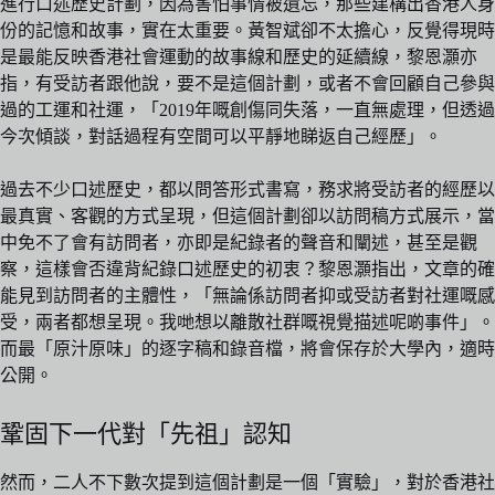
進行口述歷史計劃，因為害怕事情被遺忘，那些建構出香港人身
份的記憶和故事，實在太重要。黃智斌卻不太擔心，反覺得現時
是最能反映香港社會運動的故事線和歷史的延續線，黎恩灝亦
指，有受訪者跟他說，要不是這個計劃，或者不會回顧自己參與
過的工運和社運，「2019年嘅創傷同失落，一直無處理，但透過
今次傾談，對話過程有空間可以平靜地睇返自己經歷」。
過去不少口述歷史，都以問答形式書寫，務求將受訪者的經歷以
最真實、客觀的方式呈現，但這個計劃卻以訪問稿方式展示，當
中免不了會有訪問者，亦即是紀錄者的聲音和闡述，甚至是觀
察，這樣會否違背紀錄口述歷史的初衷？黎恩灝指出，文章的確
能見到訪問者的主體性，「無論係訪問者抑或受訪者對社運嘅感
受，兩者都想呈現。我哋想以離散社群嘅視覺描述呢啲事件」。
而最「原汁原味」的逐字稿和錄音檔，將會保存於大學內，適時
公開。
鞏固下一代對「先祖」認知
然而，二人不下數次提到這個計劃是一個「實驗」，對於香港社