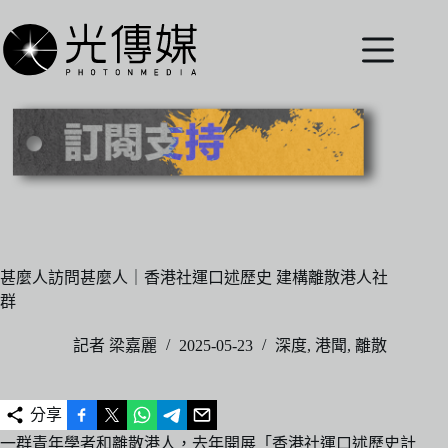
跳
至
主
要
內
容
甚麼人訪問甚麼人｜香港社運口述歷史 建構離散港人社
群
記者 梁嘉麗
2025-05-23
深度
,
港聞
,
離散
分享
一群青年學者和離散港人，去年開展「香港社運口述歷史計